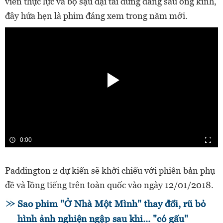
viên thực lực và bộ sậu đại tài đứng đằng sau ống kính,
đây hứa hẹn là phim đáng xem trong năm mới.
0:00
Paddington 2 dự kiến sẽ khởi chiếu với phiên bản phụ
đề và lồng tiếng trên toàn quốc vào ngày 12/01/2018.
Sao phim "Ở Nhà Một Mình" thay đổi, rũ bỏ
hình ảnh nghiện ngập sau khi... "có gấu"