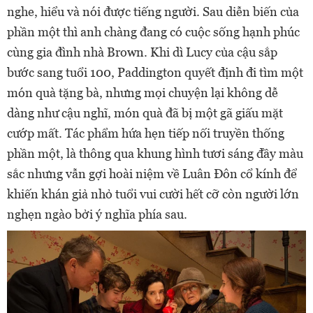
nghe, hiểu và nói được tiếng người. Sau diễn biến của
phần một thì anh chàng đang có cuộc sống hạnh phúc
cùng gia đình nhà Brown. Khi dì Lucy của cậu sắp
bước sang tuổi 100, Paddington quyết định đi tìm một
món quà tặng bà, nhưng mọi chuyện lại không dễ
dàng như cậu nghĩ, món quà đã bị một gã giấu mặt
cướp mất. Tác phẩm hứa hẹn tiếp nối truyền thống
phần một, là thông qua khung hình tươi sáng đầy màu
sắc nhưng vẫn gợi hoài niệm về Luân Đôn cổ kính để
khiến khán giả nhỏ tuổi vui cười hết cỡ còn người lớn
nghẹn ngào bởi ý nghĩa phía sau.