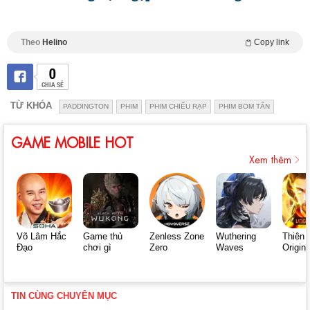
Theo
Helino
Copy link
0
CHIA SẺ
TỪ KHÓA
PADDINGTON
PHIM
PHIM CHIẾU RẠP
PHIM BOM TẤN
GAME MOBILE HOT
Xem thêm
Võ Lâm Hắc
Game thủ
Zenless Zone
Wuthering
Thiên 
Đạo
chơi gì
Zero
Waves
Origin
TIN CÙNG CHUYÊN MỤC