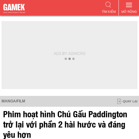
TÌM KIẾM
MỞ RỘNG
MANGA/FILM
QUAY LẠI
Phim hoạt hình Chú Gấu Paddington
trở lại với phần 2 hài hước và đáng
yêu hơn