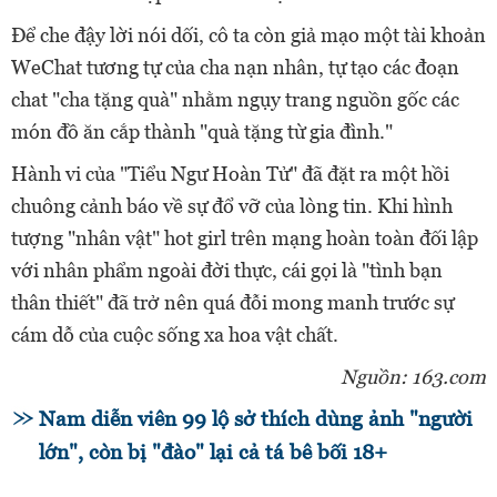
Để che đậy lời nói dối, cô ta còn giả mạo một tài khoản
WeChat tương tự của cha nạn nhân, tự tạo các đoạn
chat "cha tặng quà" nhằm ngụy trang nguồn gốc các
món đồ ăn cắp thành "quà tặng từ gia đình."
Hành vi của "Tiểu Ngư Hoàn Tử" đã đặt ra một hồi
chuông cảnh báo về sự đổ vỡ của lòng tin. Khi hình
tượng "nhân vật" hot girl trên mạng hoàn toàn đối lập
với nhân phẩm ngoài đời thực, cái gọi là "tình bạn
thân thiết" đã trở nên quá đỗi mong manh trước sự
cám dỗ của cuộc sống xa hoa vật chất.
Nguồn: 163.com
Nam diễn viên 99 lộ sở thích dùng ảnh "người
lớn", còn bị "đào" lại cả tá bê bối 18+