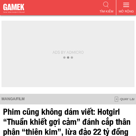
TÌM KIẾM
MỞ RỘNG
MANGA/FILM
QUAY LẠI
Phim cũng không dám viết: Hotgirl
“Thuần khiết gợi cảm” đánh cắp thân
phận “thiên kim”, lừa đảo 22 tỷ đồng