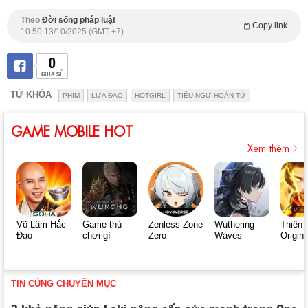
Theo
Đời sống pháp luật
Copy link
10:50 13/10/2025 (GMT +7)
0
CHIA SẺ
TỪ KHÓA
PHIM
LỪA ĐẢO
HOTGIRL
TIỂU NGƯ HOÀN TỬ
GAME MOBILE HOT
Xem thêm
Võ Lâm Hắc
Game thủ
Zenless Zone
Wuthering
Thiên 
Đạo
chơi gì
Zero
Waves
Origin
TIN CÙNG CHUYÊN MỤC