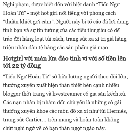
Nghi phạm, được biết đến với biệt danh “Tiểu Ngư
Hoàn Tử” - một hot girl nổi tiếng với phong cách
“thuần khiết gợi cảm”. Người này bị tố cáo đã lợi dụng
tình bạn và sự tin tưởng của các tiểu thư giàu có để
tráo đổi hàng loạt túi xách, trang sức xa xỉ trị giá hàng
triệu nhân dân tệ bằng các sản phẩm giả mạo.
Hotgirl với màn lừa đảo tinh vi với số tiền lên
tới 22 tỷ đồng
“Tiểu Ngư Hoàn Tử” sở hữu lượng người theo dõi lớn,
thường xuyên xuất hiện thân thiết bên cạnh nhiều
blogger thời trang và livestreamer có gia sản kếch xù.
Các nạn nhân bị nhắm đến chủ yếu là những cô gái
thường xuyên khoe các món đồ xa xỉ như túi Hermès,
trang sức Cartier... trên mạng và hoàn toàn không
chút nghi ngờ về cô bạn thân ngọt ngào này.