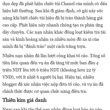
dọn dẹp đã phát hiện chiếc túi Chanel của mình có dấu
hiệu bất thường. Sau khi đi giám định, cô gái này sốc
nặng khi biết chiếc túi hiệu đã bị tráo thành hàng giả
cao cấp. Phát hiện này nhanh chóng tạo ra phản ứng
dây chuyền. Các nạn nhân khác đồng loạt kiểm tra tài
sản và kinh hoàng nhận ra nhiều món đồ xa xỉ của
mình đã bị "đánh tráo" một cách trắng trợn.
Nhiều nạn nhân đã lần lượt công khai tố cáo. Tổng số
tiền liên quan đến vụ án đã tăng từ mức ban đầu 4
triệu NDT lên tới 6 triệu NDT (khoảng hơn 22 tỷ
VNĐ), với ít nhất 6 người bị hại. Hiện tại, nhiều
blogger đã xác nhận việc nộp đơn tố cáo, và vụ án đã
chính thức được cơ quan chức năng điều tra.
Thiên kim giả danh
Ngay sau khi tập thể nạn nhân đồng loạt báo án vào