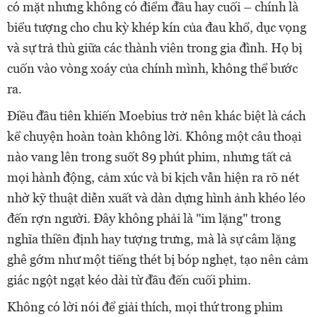
có mặt nhưng không có điểm đầu hay cuối – chính là
biểu tượng cho chu kỳ khép kín của đau khổ, dục vọng
và sự trả thù giữa các thành viên trong gia đình. Họ bị
cuốn vào vòng xoáy của chính mình, không thể bước
ra.
Điều đầu tiên khiến Moebius trở nên khác biệt là cách
kể chuyện hoàn toàn không lời. Không một câu thoại
nào vang lên trong suốt 89 phút phim, nhưng tất cả
mọi hành động, cảm xúc và bi kịch vẫn hiện ra rõ nét
nhờ kỹ thuật diễn xuất và dàn dựng hình ảnh khéo léo
đến rợn người. Đây không phải là "im lặng" trong
nghĩa thiền định hay tượng trưng, mà là sự câm lặng
ghê gớm như một tiếng thét bị bóp nghẹt, tạo nên cảm
giác ngột ngạt kéo dài từ đầu đến cuối phim.
Không có lời nói để giải thích, mọi thứ trong phim