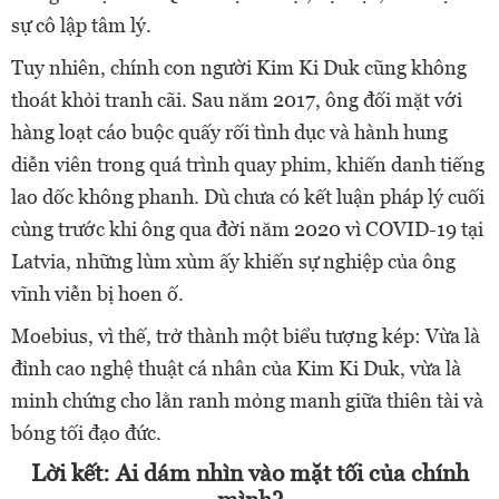
sự cô lập tâm lý.
Tuy nhiên, chính con người Kim Ki Duk cũng không
thoát khỏi tranh cãi. Sau năm 2017, ông đối mặt với
hàng loạt cáo buộc quấy rối tình dục và hành hung
diễn viên trong quá trình quay phim, khiến danh tiếng
lao dốc không phanh. Dù chưa có kết luận pháp lý cuối
cùng trước khi ông qua đời năm 2020 vì COVID-19 tại
Latvia, những lùm xùm ấy khiến sự nghiệp của ông
vĩnh viễn bị hoen ố.
Moebius, vì thế, trở thành một biểu tượng kép: Vừa là
đỉnh cao nghệ thuật cá nhân của Kim Ki Duk, vừa là
minh chứng cho lằn ranh mỏng manh giữa thiên tài và
bóng tối đạo đức.
Lời kết: Ai dám nhìn vào mặt tối của chính