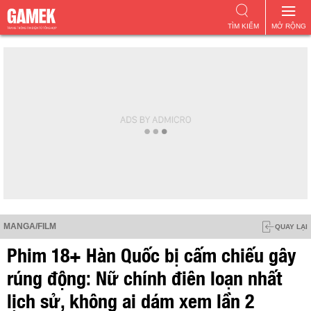
TÌM KIẾM
MỞ RỘNG
MANGA/FILM
QUAY LẠI
Phim 18+ Hàn Quốc bị cấm chiếu gây
rúng động: Nữ chính điên loạn nhất
lịch sử, không ai dám xem lần 2