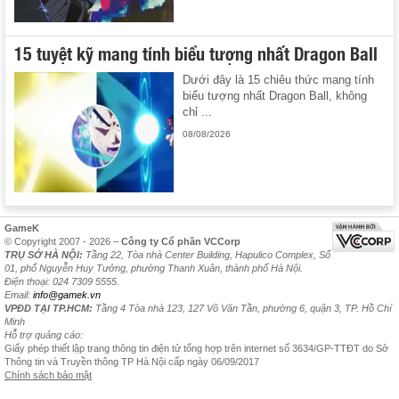
15 tuyệt kỹ mang tính biểu tượng nhất Dragon Ball
Dưới đây là 15 chiêu thức mang tính
biểu tượng nhất Dragon Ball, không
chỉ ...
08/08/2026
GameK
© Copyright 2007 - 2026 –
Công ty Cổ phần VCCorp
TRỤ SỞ HÀ NỘI:
Tầng 22, Tòa nhà Center Building, Hapulico Complex, Số
01, phố Nguyễn Huy Tưởng, phường Thanh Xuân, thành phố Hà Nội.
Điện thoại: 024 7309 5555.
Email:
info@gamek.vn
VPĐD TẠI TP.HCM:
Tầng 4 Tòa nhà 123, 127 Võ Văn Tần, phường 6, quận 3, TP. Hồ Chí
Minh
Hỗ trợ quảng cáo:
Giấy phép thiết lập trang thông tin điện tử tổng hợp trên internet số 3634/GP-TTĐT do Sở
Thông tin và Truyền thông TP Hà Nội cấp ngày 06/09/2017
Chính sách bảo mật