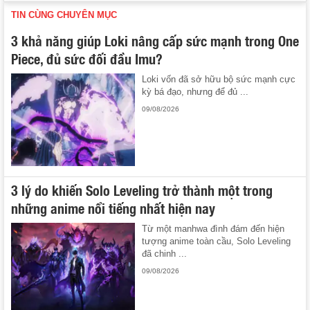
TIN CÙNG CHUYÊN MỤC
3 khả năng giúp Loki nâng cấp sức mạnh trong One
Piece, đủ sức đối đầu Imu?
Loki vốn đã sở hữu bộ sức mạnh cực
kỳ bá đạo, nhưng để đủ ...
09/08/2026
3 lý do khiến Solo Leveling trở thành một trong
những anime nổi tiếng nhất hiện nay
Từ một manhwa đình đám đến hiện
tượng anime toàn cầu, Solo Leveling
đã chinh ...
09/08/2026