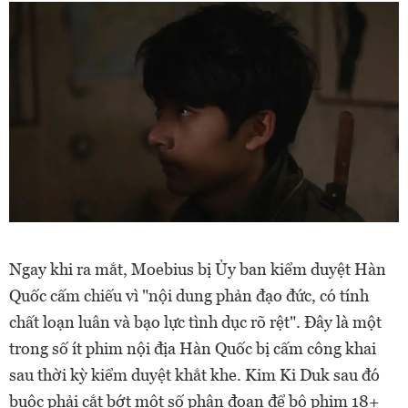
Ngay khi ra mắt, Moebius bị Ủy ban kiểm duyệt Hàn
Quốc cấm chiếu vì "nội dung phản đạo đức, có tính
chất loạn luân và bạo lực tình dục rõ rệt". Đây là một
trong số ít phim nội địa Hàn Quốc bị cấm công khai
sau thời kỳ kiểm duyệt khắt khe. Kim Ki Duk sau đó
buộc phải cắt bớt một số phân đoạn để bộ phim 18+