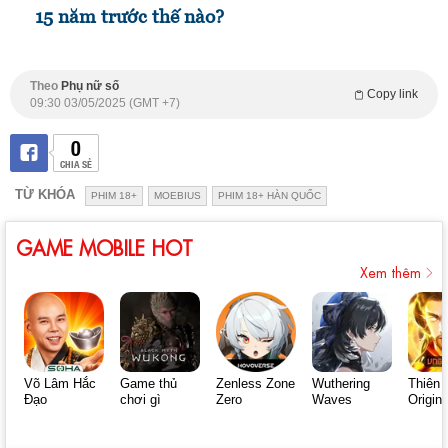
15 năm trước thế nào?
Theo
Phụ nữ số
Copy link
09:30 03/05/2025 (GMT +7)
0
CHIA SẺ
TỪ KHÓA
PHIM 18+
MOEBIUS
PHIM 18+ HÀN QUỐC
GAME MOBILE HOT
Xem thêm
Võ Lâm Hắc
Game thủ
Zenless Zone
Wuthering
Thiên 
Đạo
chơi gì
Zero
Waves
Origin