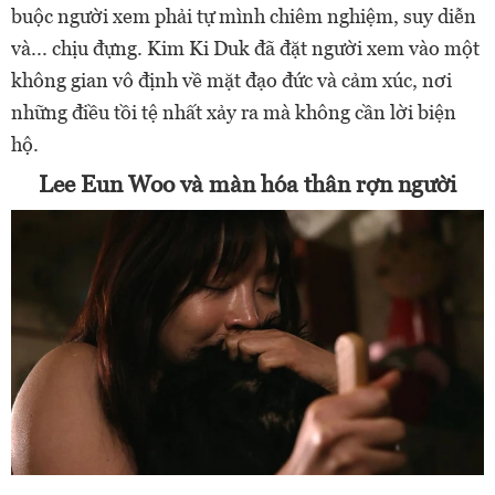
buộc người xem phải tự mình chiêm nghiệm, suy diễn
và... chịu đựng. Kim Ki Duk đã đặt người xem vào một
không gian vô định về mặt đạo đức và cảm xúc, nơi
những điều tồi tệ nhất xảy ra mà không cần lời biện
hộ.
Lee Eun Woo và màn hóa thân rợn người