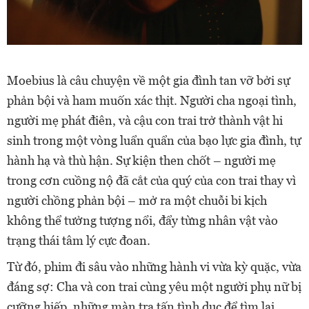
Moebius là câu chuyện về một gia đình tan vỡ bởi sự
phản bội và ham muốn xác thịt. Người cha ngoại tình,
người mẹ phát điên, và cậu con trai trở thành vật hi
sinh trong một vòng luẩn quẩn của bạo lực gia đình, tự
hành hạ và thù hận. Sự kiện then chốt – người mẹ
trong cơn cuồng nộ đã cắt của quý của con trai thay vì
người chồng phản bội – mở ra một chuỗi bi kịch
không thể tưởng tượng nổi, đẩy từng nhân vật vào
trạng thái tâm lý cực đoan.
Từ đó, phim đi sâu vào những hành vi vừa kỳ quặc, vừa
đáng sợ: Cha và con trai cùng yêu một người phụ nữ bị
cưỡng hiếp, những màn tra tấn tình dục để tìm lại