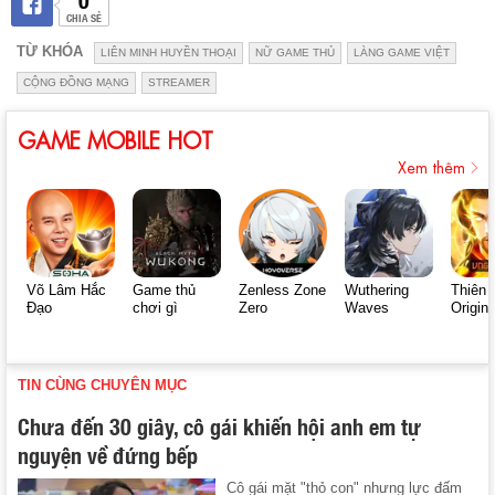
CHIA SẺ
TỪ KHÓA
LIÊN MINH HUYỀN THOẠI
NỮ GAME THỦ
LÀNG GAME VIỆT
CỘNG ĐỒNG MẠNG
STREAMER
GAME MOBILE HOT
Xem thêm
Võ Lâm Hắc
Game thủ
Zenless Zone
Wuthering
Thiên 
Đạo
chơi gì
Zero
Waves
Origin
TIN CÙNG CHUYÊN MỤC
Chưa đến 30 giây, cô gái khiến hội anh em tự
nguyện về đứng bếp
Cô gái mặt "thỏ con" nhưng lực đấm