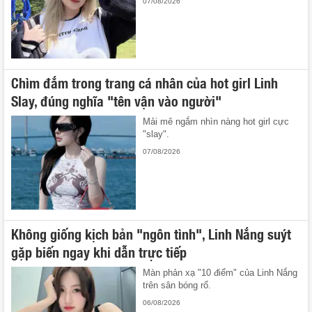
07/08/2026
Chìm đắm trong trang cá nhân của hot girl Linh
Slay, đúng nghĩa "tên vận vào người"
Mải mê ngắm nhìn nàng hot girl cực
"slay".
07/08/2026
Không giống kịch bản "ngôn tình", Linh Nắng suýt
gặp biến ngay khi dẫn trực tiếp
Màn phản xạ "10 điểm" của Linh Nắng
trên sân bóng rổ.
06/08/2026