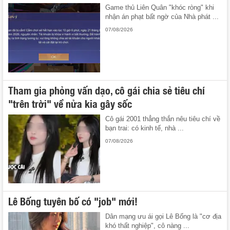
Game thủ Liên Quân "khóc ròng" khi
nhận án phạt bất ngờ của Nhà phát ...
07/08/2026
Tham gia phỏng vấn dạo, cô gái chia sẻ tiêu chí
"trên trời" về nửa kia gây sốc
Cô gái 2001 thẳng thắn nêu tiêu chí về
bạn trai: có kinh tế, nhà ...
07/08/2026
Lê Bống tuyên bố có "job" mới!
Dân mạng ưu ái gọi Lê Bống là "cơ địa
khó thất nghiệp", cô nàng ...