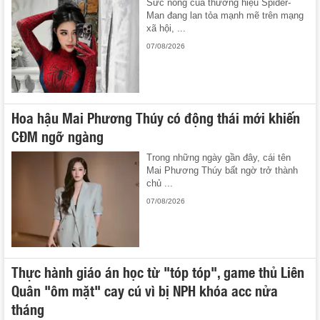
Sức nóng của thương hiệu Spider-
Man đang lan tỏa mạnh mẽ trên mạng
xã hội, ...
07/08/2026
Hoa hậu Mai Phương Thúy có động thái mới khiến
CĐM ngỡ ngàng
Trong những ngày gần đây, cái tên
Mai Phương Thúy bất ngờ trở thành
chủ ...
07/08/2026
Thực hành giáo án học từ "tóp tóp", game thủ Liên
Quân "ôm mặt" cay cú vì bị NPH khóa acc nửa
tháng