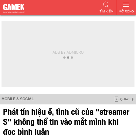
TÌM KIẾM
MỞ RỘNG
MOBILE & SOCIAL
QUAY LẠI
Phát tín hiệu ế, tình cũ của "streamer
S" không thể tin vào mắt mình khi
đọc bình luận