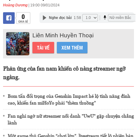
Hoàng Dương
| 19:00 09/01/2024
0
Nghe đọc bài
1:58
CHIA SẺ
Liên Minh Huyền Thoại
TẢI VỀ
XEM THÊM
Phản ứng của fan nam khiến cô nàng streamer ngỡ
ngàng.
Bom tấn đối trọng của Genshin Impact hé lộ tính năng đỉnh
cao, khiến fan miHoYo phải “thèm thuồng”
Fan nghi ngờ nữ streamer nổi danh "UwU" gặp chuyện chẳng
lành
Một game thủ Genshin “chơi lớn”, livestream tiết lộ phiên bản