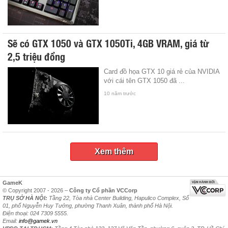
Sẽ có GTX 1050 và GTX 1050Ti, 4GB VRAM, giá từ
2,5 triệu đồng
Card đồ họa GTX 10 giá rẻ của NVIDIA
với cái tên GTX 1050 đã ...
10 năm trước
Xem thêm
GameK
© Copyright 2007 - 2026 –
Công ty Cổ phần VCCorp
TRỤ SỞ HÀ NỘI:
Tầng 22, Tòa nhà Center Building, Hapulico Complex, Số
01, phố Nguyễn Huy Tưởng, phường Thanh Xuân, thành phố Hà Nội.
Điện thoại: 024 7309 5555.
Email:
info@gamek.vn