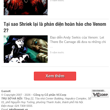
5 năm trước
Tại sao Shriek lại là phản diện hoàn hảo cho Venom
2?
Đạo diễn Andy Serkis của Venom: Let
There Be Carnage đã đưa ra những chi
...
5 năm trước
Xem thêm
GameK
© Copyright 2007 - 2026 –
Công ty Cổ phần VCCorp
TRỤ SỞ HÀ NỘI:
Tầng 22, Tòa nhà Center Building, Hapulico Complex, Số
01, phố Nguyễn Huy Tưởng, phường Thanh Xuân, thành phố Hà Nội.
Điện thoại: 024 7309 5555.
Email:
info@gamek.vn