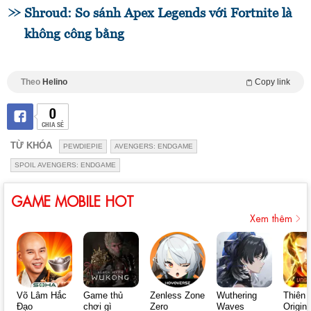
Shroud: So sánh Apex Legends với Fortnite là
không công bằng
Theo
Helino
Copy link
0
CHIA SẺ
TỪ KHÓA
PEWDIEPIE
AVENGERS: ENDGAME
SPOIL AVENGERS: ENDGAME
GAME MOBILE HOT
Xem thêm
Võ Lâm Hắc
Game thủ
Zenless Zone
Wuthering
Thiên 
Đạo
chơi gì
Zero
Waves
Origin