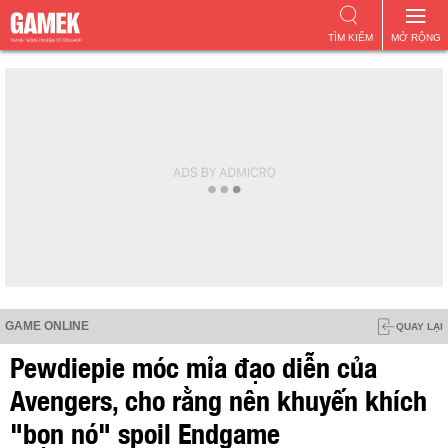
TÌM KIẾM
MỞ RỘNG
GAME ONLINE
QUAY LẠI
Pewdiepie móc mỉa đạo diễn của
Avengers, cho rằng nên khuyến khích
"bọn nó" spoil Endgame