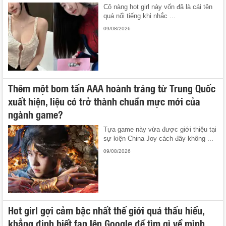
Cô nàng hot girl này vốn đã là cái tên
quá nổi tiếng khi nhắc ...
09/08/2026
Thêm một bom tấn AAA hoành tráng từ Trung Quốc
xuất hiện, liệu có trở thành chuẩn mực mới của
ngành game?
Tựa game này vừa được giới thiệu tại
sự kiện China Joy cách đây không ...
09/08/2026
Hot girl gợi cảm bậc nhất thế giới quá thấu hiểu,
khẳng định biết fan lên Google để tìm gì về mình