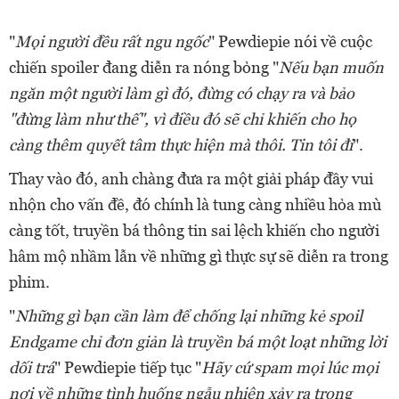
"
Mọi người đều rất ngu ngốc
" Pewdiepie nói về cuộc
chiến spoiler đang diễn ra nóng bỏng "
Nếu bạn muốn
ngăn một người làm gì đó, đừng có chạy ra và bảo
"đừng làm như thế", vì điều đó sẽ chỉ khiến cho họ
càng thêm quyết tâm thực hiện mà thôi. Tin tôi đi
".
Thay vào đó, anh chàng đưa ra một giải pháp đầy vui
nhộn cho vấn đề, đó chính là tung càng nhiều hỏa mù
càng tốt, truyền bá thông tin sai lệch khiến cho người
hâm mộ nhầm lẫn về những gì thực sự sẽ diễn ra trong
phim.
"
Những gì bạn cần làm để chống lại những kẻ spoil
Endgame chỉ đơn giản là truyền bá một loạt những lời
dối trá
" Pewdiepie tiếp tục "
Hãy cứ spam mọi lúc mọi
nơi về những tình huống ngẫu nhiên xảy ra trong