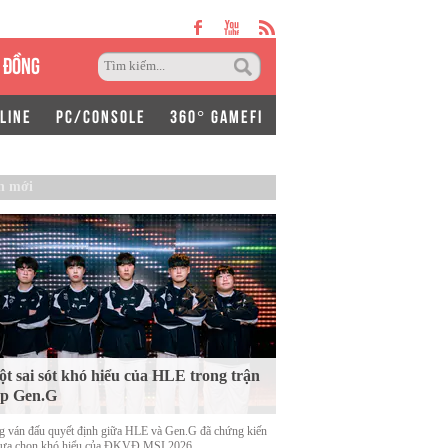
 ĐỒNG
LINE
PC/CONSOLE
360° GAMEFI
n mới
t sai sót khó hiểu của HLE trong trận
ặp Gen.G
g ván đấu quyết định giữa HLE và Gen.G đã chứng kiến
lựa chọn khó hiểu của ĐKVĐ MSI 2026.