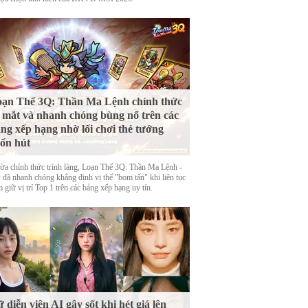
ạn Thế 3Q: Thần Ma Lệnh chính thức
 mắt và nhanh chóng bùng nổ trên các
ng xếp hạng nhờ lối chơi thẻ tướng
ốn hút
ừa chính thức trình làng, Loạn Thế 3Q: Thần Ma Lệnh -
đã nhanh chóng khẳng định vị thế "bom tấn" khi liên tục
 giữ vị trí Top 1 trên các bảng xếp hạng uy tín.
 diễn viên AI gây sốt khi hét giá lên