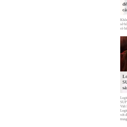
đế
cá
Khôn
sở h
có hà
Lo
S
sả
Logi
SUPE
Việt
Logi
với 
trung