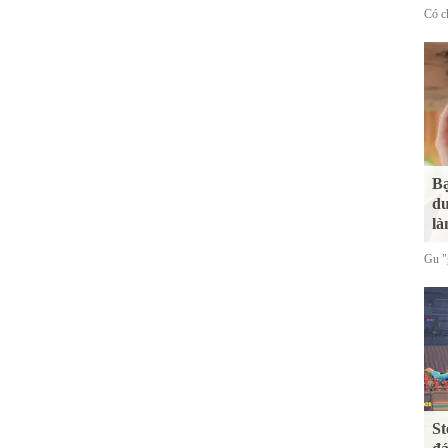
Có ch
Bạ
du
là
Gu "g
St