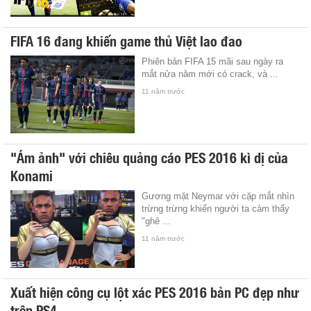
FIFA 16 đang khiến game thủ Việt lao đao
Phiên bản FIFA 15 mãi sau ngày ra
mắt nửa năm mới có crack, và ...
11 năm trước
"Ám ảnh" với chiêu quảng cáo PES 2016 kì dị của
Konami
Gương mặt Neymar với cặp mắt nhìn
trừng trừng khiến người ta cảm thấy
"ghê ...
11 năm trước
Xuất hiện công cụ lột xác PES 2016 bản PC đẹp như
trên PS4