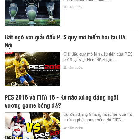
11 năm trước
Bất ngờ với giải đấu PES quy mô hiếm hoi tại Hà
Nội
Giải đấu quy mô lớn đầu tiên của PES
2016 tại Việt Nam đã được ...
11 năm trước
PES 2016 và FIFA 16 - Kẻ nào xứng đáng ngôi
vương game bóng đá?
Cứ đến tháng 9 hàng năm, fan của hai
trường phái game bóng đá FIFA ...
11 năm trước