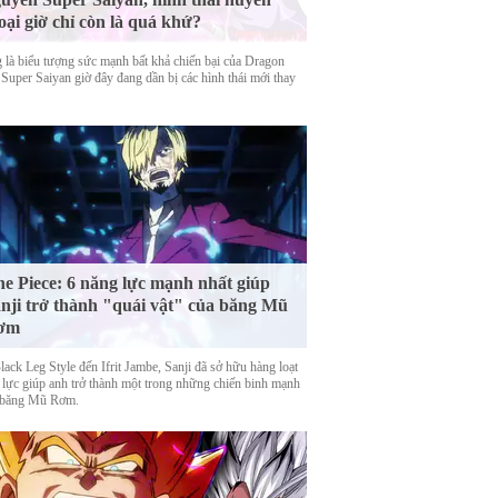
oại giờ chỉ còn là quá khứ?
 là biểu tượng sức mạnh bất khả chiến bại của Dragon
 Super Saiyan giờ đây đang dần bị các hình thái mới thay
e Piece: 6 năng lực mạnh nhất giúp
nji trở thành "quái vật" của băng Mũ
ơm
ack Leg Style đến Ifrit Jambe, Sanji đã sở hữu hàng loạt
 lực giúp anh trở thành một trong những chiến binh mạnh
 băng Mũ Rơm.