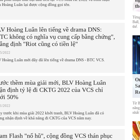
n Hoàng Luân lại được cộng đồng gọi tên.
th
Từng
Ball,
thế.
V Hoàng Luân lên tiếng về drama DNS:
TC không có nghĩa vụ cung cấp bằng chứng",
ẳng định "Riot cũng có tiền lệ"
05/2022
 Hoàng Luân mới đây đã lên tiếng về drama DNS - BTC VCS.
On
ước thềm mùa giải mới, BLV Hoàng Luân
Sa
ận định tỷ lệ đi CKTG 2022 của VCS chỉ
R
ới 50%
Từ Bl
01/2022
năng
nhất
y trước khi mùa giải 2022 khởi tranh, BLV Hoàng Luân đã có
ng nhận định về khả năng đi CKTG của VCS năm nay.
am Flash "nổ hũ", cộng đồng VCS thán phục