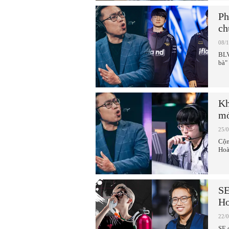
Ph
ch
08/
BLV
bà"
Kh
mớ
25/
Cộn
Hoà
SE
Ho
22/
SE 