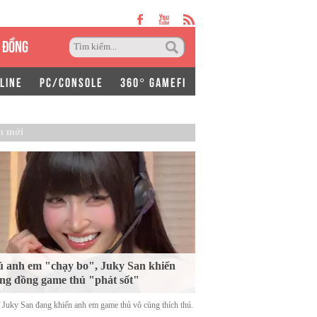
 ĐỒNG
LINE
PC/CONSOLE
360° GAMEFI
n mới
 anh em "chạy bo", Juky San khiến
ng đồng game thủ "phát sốt"
ĩ Juky San đang khiến anh em game thủ vô cùng thích thú.