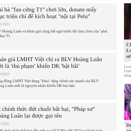
ú bà "fan cứng T1" chơi lớn, donate mấy
ục triệu chỉ để kích hoạt "nội tại Pelu"
11/2023
 Hoàng Luân và khán giả cũng bất ngờ trước độ chịu chơi của "phú
 fan T1.
Ch
Lo
sở
án giả LMHT Việt chỉ ra BLV Hoàng Luân
i là 'thủ phạm' khiến DK 'bật bãi'
Là m
Final
03/2023
hứng
g đồng LMHT Việt đang "khịa" rằng chính sức mạnh của BLV
ng Luân mới là nguyên nhân khiến DK bại trận.
 chính thức đứt chuỗi bất bại, "Pháp sư"
àng Luân lại được gọi tên
07/2022
Dr
đã phải nhận thất bại đầu tiên tại VCS Mùa Hè 2022 và bình luận
ng