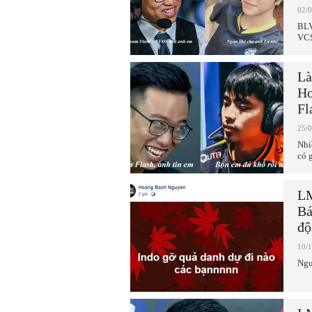
02/
BLV
VCS
Là
Ho
Fl
25/
Nhi
có g
LM
Bá
độ
10/
Ngườ