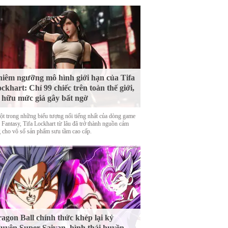
iêm ngưỡng mô hình giới hạn của Tifa
ckhart: Chỉ 99 chiếc trên toàn thế giới,
 hữu mức giá gây bất ngờ
ột trong những biểu tượng nổi tiếng nhất của dòng game
 Fantasy, Tifa Lockhart từ lâu đã trở thành nguồn cảm
 cho vô số sản phẩm sưu tầm cao cấp.
agon Ball chính thức khép lại kỷ
uyên Super Saiyan, hình thái huyền