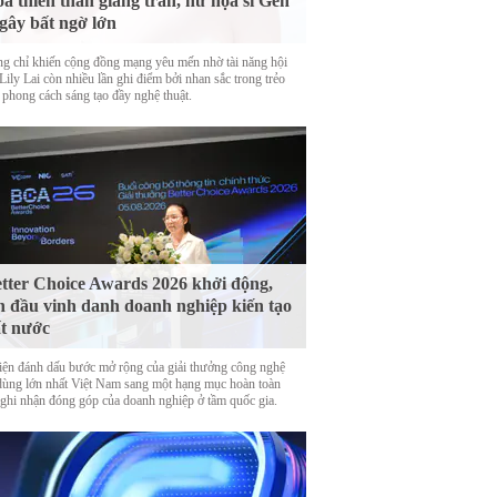
a thiên thần giáng trần, nữ họa sĩ Gen
gây bất ngờ lớn
g chỉ khiến cộng đồng mạng yêu mến nhờ tài năng hội
Lily Lai còn nhiều lần ghi điểm bởi nhan sắc trong trẻo
 phong cách sáng tạo đầy nghệ thuật.
tter Choice Awards 2026 khởi động,
n đầu vinh danh doanh nghiệp kiến tạo
t nước
iện đánh dấu bước mở rộng của giải thưởng công nghệ
 dùng lớn nhất Việt Nam sang một hạng mục hoàn toàn
 ghi nhận đóng góp của doanh nghiệp ở tầm quốc gia.