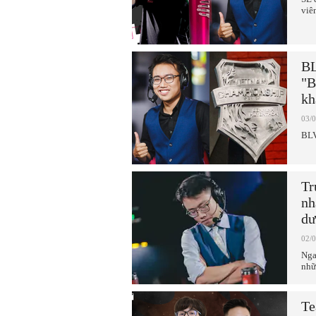
viê
BL
"B
kh
03/
BLV
Tr
nh
dư
02/
Nga
nhữ
Te