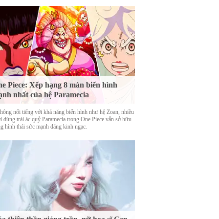
e Piece: Xếp hạng 8 màn biến hình
nh nhất của hệ Paramecia
hông nổi tiếng với khả năng biến hình như hệ Zoan, nhiều
i dùng trái ác quỷ Paramecia trong One Piece vẫn sở hữu
g hình thái sức mạnh đáng kinh ngạc.