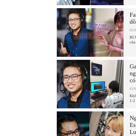
Fa
dõ
05/
BLV
của
Ga
ng
có
05/
Khô
1-2
Ng
Es
Lu