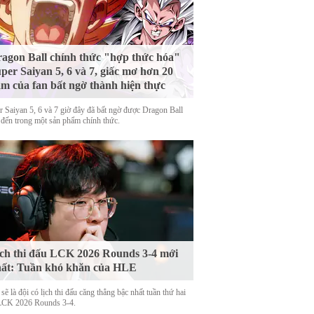
agon Ball chính thức "hợp thức hóa"
per Saiyan 5, 6 và 7, giấc mơ hơn 20
m của fan bất ngờ thành hiện thực
r Saiyan 5, 6 và 7 giờ đây đã bất ngờ được Dragon Ball
 đến trong một sản phẩm chính thức.
ch thi đấu LCK 2026 Rounds 3-4 mới
ất: Tuần khó khăn của HLE
ẽ là đội có lịch thi đấu căng thẳng bậc nhất tuần thứ hai
LCK 2026 Rounds 3-4.