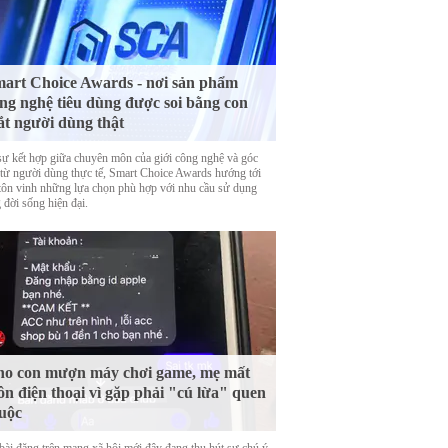
art Choice Awards - nơi sản phẩm
ng nghệ tiêu dùng được soi bằng con
t người dùng thật
sự kết hợp giữa chuyên môn của giới công nghệ và góc
 từ người dùng thực tế, Smart Choice Awards hướng tới
 tôn vinh những lựa chọn phù hợp với nhu cầu sử dụng
 đời sống hiện đại.
o con mượn máy chơi game, mẹ mất
ôn điện thoại vì gặp phải "cú lừa" quen
uộc