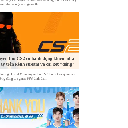
bài đăng trên mạng xã hội mới đây đang thu hút sự chú ý
đông đảo cộng đồng game thủ.
yển thủ CS2 có hành động khiếm nhã
ay trên kênh stream và cái kết "đắng"
 huống "khó đỡ" của tuyển thủ CS2 thu hút sự quan tâm
cộng đồng tựa game FPS đình đám.