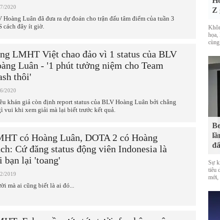
Hó
07/2020
Z 
 Hoàng Luân đã đưa ra dự đoán cho trận đấu tâm điểm của tuần 3
 cách đây ít giờ.
Khôn
họa, 
cùng
ng LMHT Việt chao đảo vì 1 status của BLV
àng Luân - '1 phút tưởng niệm cho Team
ash thôi'
06/2020
ều khán giả còn định report status của BLV Hoàng Luân bởi chẳng
ì vui khi xem giải mà lại biết trước kết quả.
Be
lầ
HT có Hoàng Luân, DOTA 2 có Hoàng
đấ
ch: Cứ đăng status động viên Indonesia là
i bạn lại 'toang'
Sự k
tiêu
12/2019
mới,
i mà ai cũng biết là ai đó...