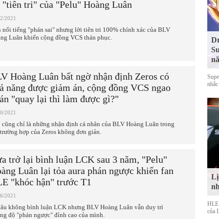
i "tiên tri" của "Pelu" Hoàng Luân
12/2021
 nổi tiếng "phán sai" nhưng lời tiên tri 100% chính xác của BLV
ng Luân khiến cộng đồng VCS thán phục.
Dr
Su
nă
V Hoàng Luân bất ngờ nhận định Zeros có
Supe
nhắc
ả năng được giảm án, cộng đồng VCS ngao
án "quay lại thì làm được gì?"
10/2021
 cũng chỉ là những nhận định cá nhân của BLV Hoàng Luân trong
 trường hợp của Zeros không đơn giản.
a trở lại bình luận LCK sau 3 năm, "Pelu"
àng Luân lại tỏa aura phán ngược khiến fan
Lị
E "khóc hận" trước T1
nh
06/2021
HLE s
lâu không bình luận LCK nhưng BLV Hoàng Luân vẫn duy trì
của 
ng độ "phán ngược" đỉnh cao của mình.