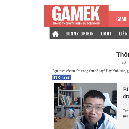
GAME 
GUNNY ORIGIN
LMHT
LIÊN
Thô
CẬP
Bạn thích các tin tức trong chủ đề này? Hãy bình luận, g
BL
dr
23/
Tro
gay