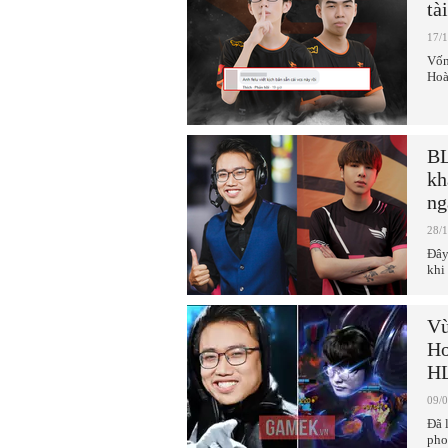
tà
17/
Vốn
Hoà
BL
kh
ng
28/
Đây
khi
Vừ
Ho
HL
09/
Đã 
pho