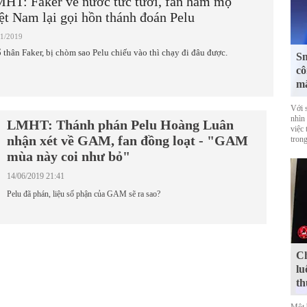
HT: Faker về nước tức tưởi, fan hâm mộ
ệt Nam lại gọi hồn thánh đoán Pelu
11/2019
 thân Faker, bị chòm sao Pelu chiếu vào thì chạy đi đâu được.
Sm
cô
mắ
Với 
nhìn
LMHT: Thánh phán Pelu Hoàng Luân
việc
nhận xét về GAM, fan đồng loạt - "GAM
trong
mùa này coi như bỏ"
14/06/2019 21:41
Pelu đã phán, liệu số phận của GAM sẽ ra sao?
Ch
lu
th