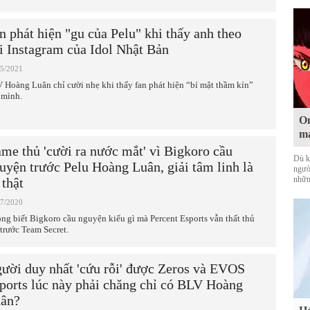
n phát hiện "gu của Pelu" khi thấy anh theo
i Instagram của Idol Nhật Bản
05/2021
 Hoàng Luân chỉ cười nhẹ khi thấy fan phát hiện “bí mật thầm kín”
 mình.
On
mạ
me thủ 'cười ra nước mắt' vì Bigkoro cầu
Dù k
uyện trước Pelu Hoàng Luân, giải tâm linh là
ngườ
nhữn
 thật
07/2020
ng biết Bigkoro cầu nguyện kiểu gì mà Percent Esports vẫn thất thủ
 trước Team Secret.
ười duy nhất 'cứu rỗi' được Zeros và EVOS
ports lúc này phải chăng chỉ có BLV Hoàng
ân?