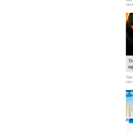
Một 
của 
Tu
ng
Tình
của 