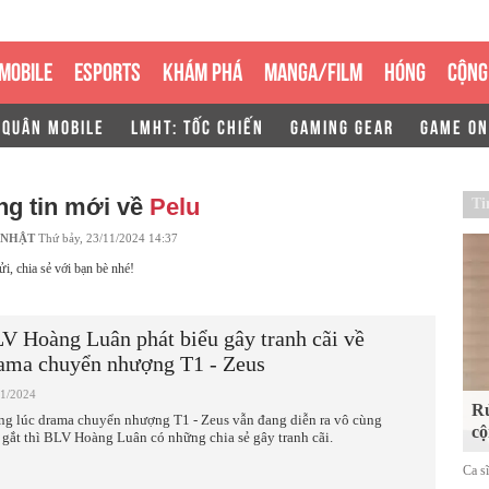
MOBILE
ESPORTS
KHÁM PHÁ
MANGA/FILM
HÓNG
CỘNG
 QUÂN MOBILE
LMHT: TỐC CHIẾN
GAMING GEAR
GAME ON
ng tin mới về
Pelu
Ti
 NHẬT
Thứ bảy, 23/11/2024 14:37
ửi, chia sẻ với bạn bè nhé!
V Hoàng Luân phát biểu gây tranh cãi về
ama chuyển nhượng T1 - Zeus
11/2024
Rủ
ng lúc drama chuyển nhượng T1 - Zeus vẫn đang diễn ra vô cùng
cộ
 gắt thì BLV Hoàng Luân có những chia sẻ gây tranh cãi.
Ca s