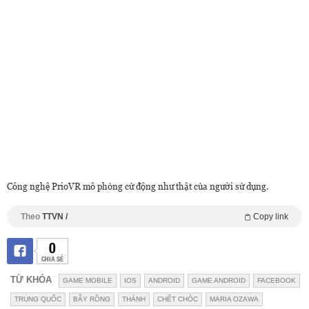
Công nghệ PrioVR mô phỏng cử động như thật của người sử dụng.
Theo
TTVN /
Copy link
0
CHIA SẺ
TỪ KHÓA
GAME MOBILE
IOS
ANDROID
GAME ANDROID
FACEBOOK
TRUNG QUỐC
BẪY RỒNG
THÁNH
CHẾT CHÓC
MARIA OZAWA