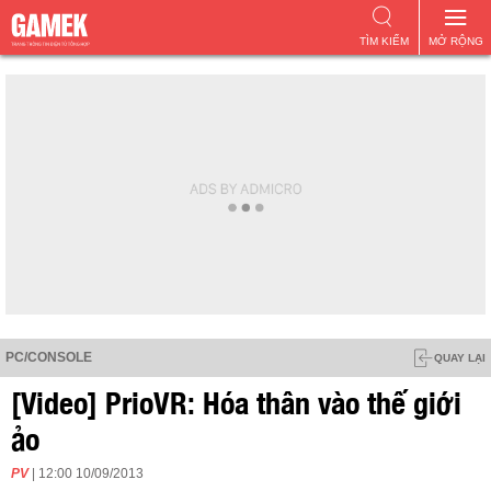
TÌM KIẾM
MỞ RỘNG
PC/CONSOLE
QUAY LẠI
[Video] PrioVR: Hóa thân vào thế giới
ảo
PV
| 12:00 10/09/2013