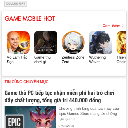
OCULUS RIFT
GAME MOBILE HOT
Xem thêm
Võ Lâm Hắc
Game thủ
Zenless Zone
Wuthering
Thiên 
Đạo
chơi gì
Zero
Waves
Origin
TIN CÙNG CHUYÊN MỤC
Game thủ PC tiếp tục nhận miễn phí hai trò chơi
đầy chất lượng, tổng giá trị 440.000 đồng
Chương trình tặng quà tuần này của
Epic Games Store mang tới những
tựa game ...
07/08/2026