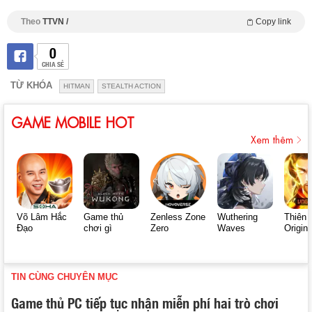
Theo
TTVN /
Copy link
0
CHIA SẺ
TỪ KHÓA
HITMAN
STEALTH ACTION
GAME MOBILE HOT
Xem thêm
Võ Lâm Hắc
Game thủ
Zenless Zone
Wuthering
Thiên 
Đạo
chơi gì
Zero
Waves
Origin
TIN CÙNG CHUYÊN MỤC
Game thủ PC tiếp tục nhận miễn phí hai trò chơi