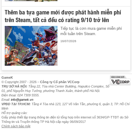
Thêm ba tựa game mới được phát hành miễn phí
trên Steam, tất cả đều có rating 9/10 trở lên
Tiếp tục là cơn mưa game miễn phí
mỗi tuần trên Steam.
16/07/2026
GameK
© Copyright 2007 - 2026 –
Công ty Cổ phần VCCorp
TRỤ SỞ HÀ NỘI:
Tầng 22, Tòa nhà Center Building, Hapulico Complex, Số
01, phố Nguyễn Huy Tưởng, phường Thanh Xuân, thành phố Hà Nội.
Điện thoại: 024 7309 5555.
Email:
info@gamek.vn
VPĐD TẠI TP.HCM:
Tầng 4 Tòa nhà 123, 127 Võ Văn Tần, phường 6, quận 3, TP. Hồ Chí
Minh
Hỗ trợ quảng cáo:
Giấy phép thiết lập trang thông tin điện tử tổng hợp trên internet số 3634/GP-TTĐT do Sở
Thông tin và Truyền thông TP Hà Nội cấp ngày 06/09/2017
Chính sách bảo mật