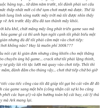
uộc hàng top... từ dăm năm trước, tôi đành phải set cấu
ức thấp nhất mới có thể tạm chơi mượt mà được. Thế là
nh lung linh sóng nước mây trời mà tôi được nhìn thấy
ip về Ark trước đây đều đã tan thành mây khói.
rời kêu khổ, chửi mắng mấy ông phát triển game sao mà
 hóa game gì cả thì anh bạn ngồi cạnh tôi phát biểu một
giản nhưng đủ để tôi phải cắm mặt vào chơi tiếp:
ó chơi không nào? Hay là muốn phí 300k???
âu nói cực kì giản đơn nhưng cũng khiến cho một thằng
bo chuyên ủng hộ game... crack như tôi phải lặng thinh,
y tư giây lát rồi tặc lưỡi mà quay vào chơi tiếp. Thôi thì
 mâm, đành đâm cho thủng vậy... chơi thử tiếp chứ bỏ giờ
ự tiếc của tiếc công của tôi đã giúp tôi gạt bỏ cái vấn đề đồ
nh của game sang một bên (công nhận cái sự ki bo cũng
ch phết các bạn ạ!) và tận hưởng toàn bộ cái hay, cái lý thú
y mà Ark mang lại.