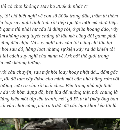
u thì có chơi không? Hay bỏ 300k đi nhá???
, tôi chỉ biết nghĩ về con số 300k trong đầu, trầm tư thêm
ủ loại suy nghĩ linh tinh rồi tiếp tục tặc lưỡi mà chơi tiếp.
là game thì phải hư cấu là đúng rồi, ở giữa hoang đảo, vây
ám khủng long tuyệt chủng từ lâu mà cũng đòi game phải
. cũng đến chịu. Và suy nghĩ này của tôi cũng chỉ tồn tại
 bởi sau đó, hàng loạt những sự kiện xảy ra đã khiến tôi
i lại cách suy nghĩ của mình về Ark bởi thế giới trong
ến mức không tưởng.
 với câu chuyện, sau một hồi loay hoay nhặt đá... đấm gốc
n, tôi đã tạm xây được cho mình một căn nhà bằng rơm với
tường, cửa ra vào rồi mái che... Bên trong nhà nội thất
 đủ với hòm đựng đồ, bếp lửa để nướng thịt, nói chung là
 đúng kiểu một túp lều tranh, một gã FA tự kỉ (mấy ông bạn
mới vào chơi cùng, nói ra trước để các bạn khỏi kêu tôi là