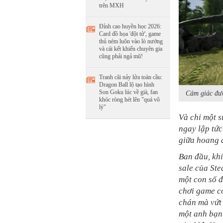
trên MXH
Đỉnh cao huyền học 2026:
Card đồ họa 'đột tử', game
thủ ném luôn vào lò nướng
và cái kết khiến chuyên gia
cũng phải ngả mũ!
Tranh cãi nảy lửa toàn cầu:
Dragon Ball lộ tạo hình
Son Goku lúc về già, fan
Cảm giác đượ
khóc ròng hét lên "quá vô
lý"
Và chỉ một s
ngay lập tức
giữa hoang 
Ban đầu, khi
sale của Ste
một con số đ
chơi game có
chán mà vứt 
một anh bạn 