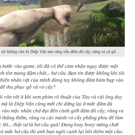
 tôi không cần là Diệp Vấn mà cũng vẫn đấm đổ cây, văng ra cả gỗ...
a bước vào game, tôi đã có thể cảm nhận ngay được một
nh tồn mang đậm chất... hư cấu. Bạn tin được không khi tôi
 khiển nhân vật của mình dùng tay không đấm bùm bụp vào
để thu phục gỗ và vỏ cây?
tôi vốn rất ít khi xem phim võ thuật của Tàu và cái ông duy
m mộ là Diệp Vấn cũng mới chỉ dừng lại ở mức đấm đá
 vào mộc nhân chứ đạt đến cảnh giới đấm đổ cây, văng ra
ỗ thẳng thớm, văng ra các mảnh vỏ cây phẳng phiu để làm
c thì... thật sự là hư cấu quá! Đang loay hoay mắng chửi
á mức hư cấu thì anh bạn ngồi cạnh lại bồi thêm một câu: