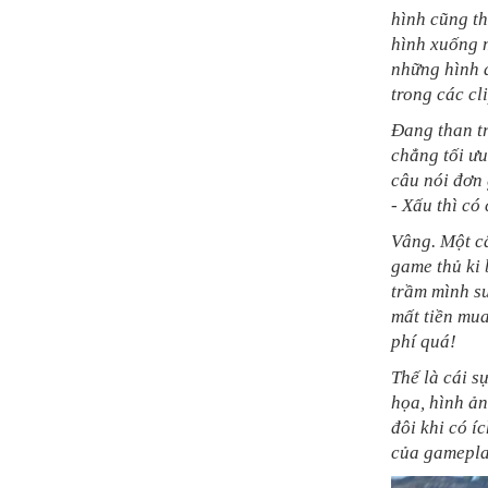
hình cũng th
hình xuống m
những hình ả
trong các cl
Đang than t
chẳng tối ưu
câu nói đơn 
- Xấu thì c
Vâng. Một c
game thủ ki 
trầm mình su
mất tiền mua
phí quá!
Thế là cái s
họa, hình ả
đôi khi có í
của gamepla