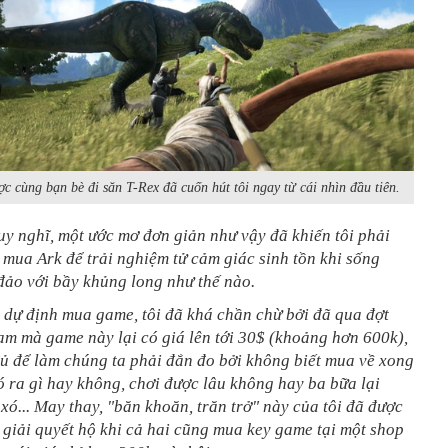
c cùng bạn bè đi săn T-Rex đã cuốn hút tôi ngay từ cái nhìn đầu tiên.
uy nghĩ, một ước mơ đơn giản như vậy đã khiến tôi phải
 mua Ark để trải nghiệm tử cảm giác sinh tồn khi sống
đảo với bầy khủng long như thế nào.
 dự định mua game, tôi đã khá chần chừ bởi đã qua đợt
am mà game này lại có giá lên tới 30$ (khoảng hơn 600k),
ủ để làm chúng ta phải đắn đo bởi không biết mua về xong
 ra gì hay không, chơi được lâu không hay ba bữa lại
xó... May thay, "băn khoăn, trăn trở" này của tôi đã được
giải quyết hộ khi cả hai cũng mua key game tại một shop