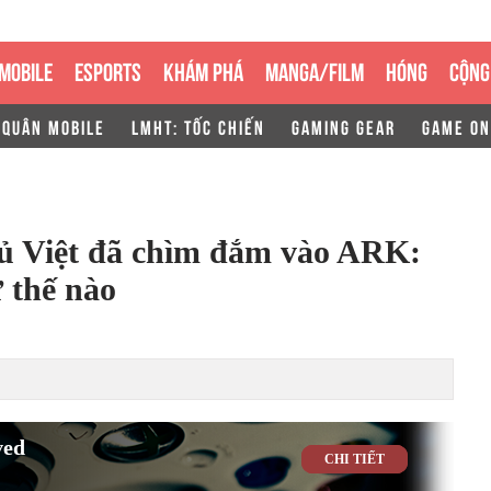
MOBILE
ESPORTS
KHÁM PHÁ
MANGA/FILM
HÓNG
CỘNG
 QUÂN MOBILE
LMHT: TỐC CHIẾN
GAMING GEAR
GAME ON
hủ Việt đã chìm đắm vào ARK:
 thế nào
ved
CHI TIẾT