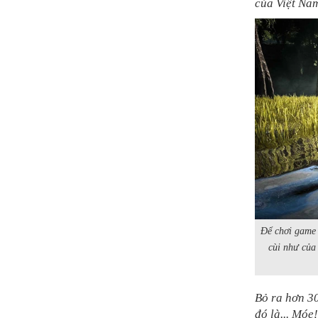
của Việt Nam
Để chơi game 
cùi như của
Bỏ ra hơn 30
đó là... Móe