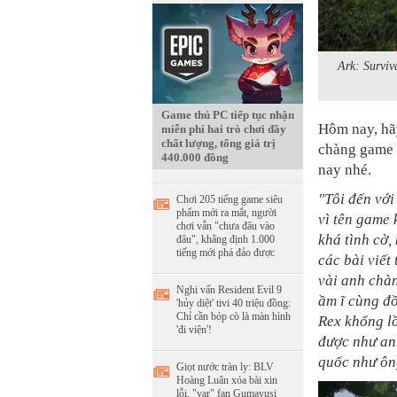
Ark: Surviv
Game thủ PC tiếp tục nhận
Hôm nay, hã
miễn phí hai trò chơi đầy
chất lượng, tổng giá trị
chàng game 
440.000 đồng
nay nhé.
"Tôi đến với
Chơi 205 tiếng game siêu
phẩm mới ra mắt, người
vì tên game 
chơi vẫn "chưa đâu vào
khá tình cờ
đâu", khẳng định 1.000
tiếng mới phá đảo được
các bài viế
vài anh chàn
Nghi vấn Resident Evil 9
ầm ĩ cùng đồ
'hủy diệt' tivi 40 triệu đồng:
Chỉ cần bóp cò là màn hình
Rex khổng lồ
'đi viện'!
được như an
quốc như ôn
Giọt nước tràn ly: BLV
Hoàng Luân xóa bài xin
lỗi, "var" fan Gumayusi