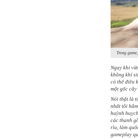
Trong game,
Ngay khi vừ
không khí si
có thể điều
một gốc cây 
Nói thật là 
nhất tôi hâ
huỳnh huỵch
các thanh g
rìu, làm quố
gameplay qu