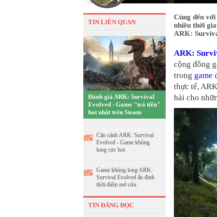
Cùng đến với
TIN LIÊN QUAN
nhiều thời gi
ARK: Surviva
ARK: Survi
cộng đồng g
trong
game
đ
thực tế, AR
Đánh giá ARK: Survival
hài cho nhữn
Evolved - Game "trả tiền"
hot nhất trên Steam
Cận cảnh ARK: Survival
Evolved - Game khủng
long cực hot
Game khủng long ARK:
Survival Evolved ấn định
thời điểm mở cửa
TIN ĐÁNG ĐỌC