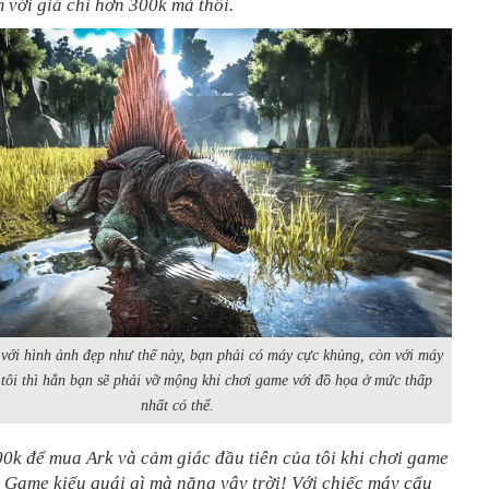
 với giá chỉ hơn 300k mà thôi.
với hình ảnh đẹp như thế này, bạn phải có máy cực khủng, còn với máy
 tôi thì hẳn bạn sẽ phải vỡ mộng khi chơi game với đồ họa ở mức thấp
nhất có thể.
0k để mua Ark và cảm giác đầu tiên của tôi khi chơi game
! Game kiểu quái gì mà nặng vậy trời! Với chiếc máy cấu