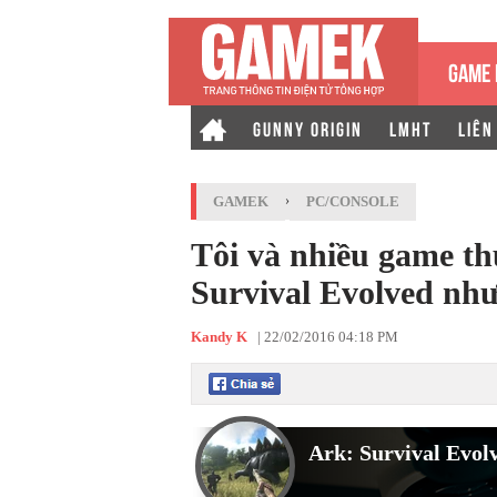
GAME 
GUNNY ORIGIN
LMHT
LIÊN
GAMEK
›
PC/CONSOLE
Tôi và nhiều game t
Survival Evolved như
Kandy K
|
22/02/2016 04:18 PM
Ark: Survival Evol