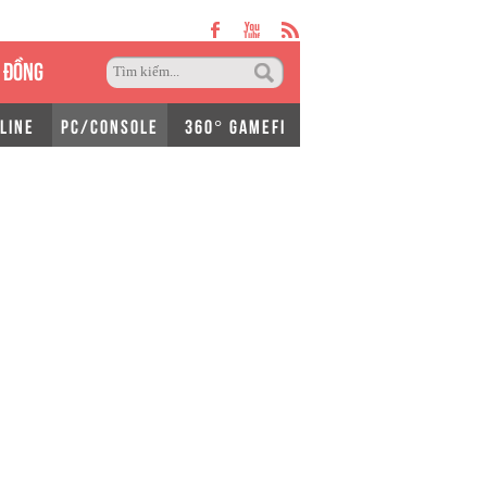
 ĐỒNG
LINE
PC/CONSOLE
360° GAMEFI