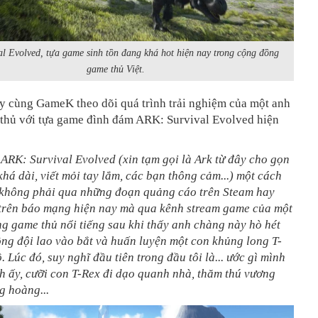
al Evolved, tựa game sinh tồn đang khá hot hiện nay trong cộng đồng
game thủ Việt.
y cùng GameK theo dõi quá trình trải nghiệm của một anh
thủ với tựa game đình đám ARK: Survival Evolved hiện
 ARK: Survival Evolved (xin tạm gọi là Ark từ đây cho gọn
khá dài, viết mỏi tay lắm, các bạn thông cảm...) một cách
, không phải qua những đoạn quảng cáo trên Steam hay
t trên báo mạng hiện nay mà qua kênh stream game của một
g game thủ nổi tiếng sau khi thấy anh chàng này hò hét
ng đội lao vào bắt và huấn luyện một con khủng long T-
. Lúc đó, suy nghĩ đầu tiên trong đầu tôi là... ước gì mình
h ấy, cưỡi con T-Rex đi dạo quanh nhà, thăm thú vương
g hoàng...