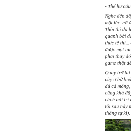
- Thế hư cấ
Nghe đến đây
một lúc với đ
Thôi thì đã 
quanh bởi đ
thực tế thì..
được một lúc
phải thay đổ
game thật đ
Quay trở lại
cây ở bờ biể
đủ cả móng, 
cũng khá đầy
cách bài trí
tôi sau này 
thằng tự kỉ).