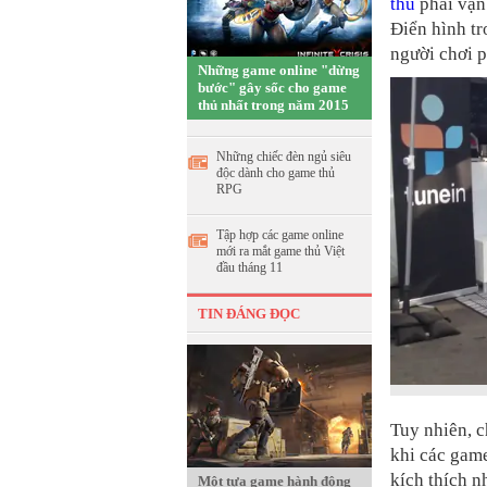
thủ
phải vận
Điển hình t
người chơi p
Những game online "dừng
bước" gây sốc cho game
thủ nhất trong năm 2015
Những chiếc đèn ngủ siêu
độc dành cho game thủ
RPG
Tập hợp các game online
mới ra mắt game thủ Việt
đầu tháng 11
TIN ĐÁNG ĐỌC
Tuy nhiên, c
khi các game
kích thích nh
Một tựa game hành động