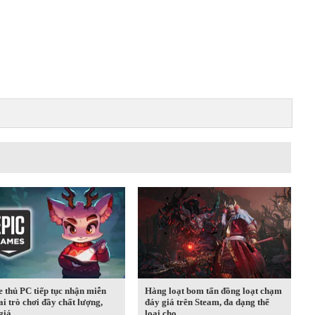
 thủ PC tiếp tục nhận miễn
Hàng loạt bom tấn đồng loạt chạm
ai trò chơi đầy chất lượng,
đáy giá trên Steam, đa dạng thể
iá...
loại cho...