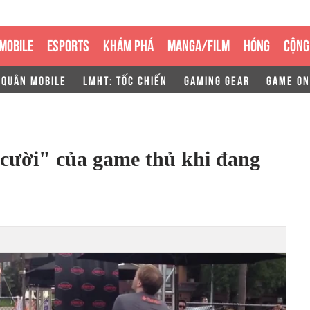
MOBILE
ESPORTS
KHÁM PHÁ
MANGA/FILM
HÓNG
CỘNG
 QUÂN MOBILE
LMHT: TỐC CHIẾN
GAMING GEAR
GAME ON
 cười" của game thủ khi đang