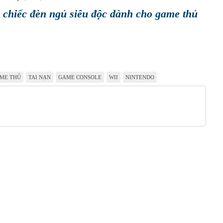
chiếc đèn ngủ siêu độc dành cho game thủ
ME THỦ
TAI NẠN
GAME CONSOLE
WII
NINTENDO