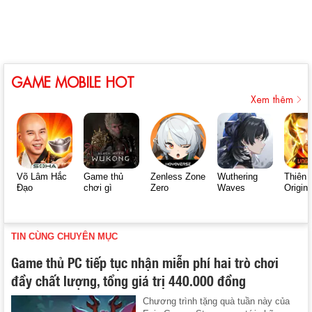
GAME MOBILE HOT
Xem thêm
Võ Lâm Hắc
Game thủ
Zenless Zone
Wuthering
Thiên 
Đạo
chơi gì
Zero
Waves
Origin
TIN CÙNG CHUYÊN MỤC
Game thủ PC tiếp tục nhận miễn phí hai trò chơi
đầy chất lượng, tổng giá trị 440.000 đồng
Chương trình tặng quà tuần này của