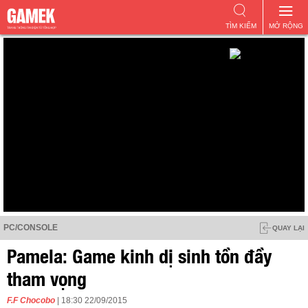
TÌM KIẾM
MỞ RỘNG
PC/CONSOLE
QUAY LẠI
Pamela: Game kinh dị sinh tồn đầy
tham vọng
F.F Chocobo
| 18:30 22/09/2015