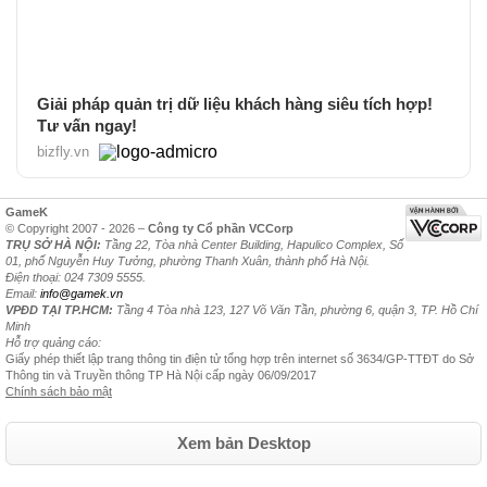
Giải pháp quản trị dữ liệu khách hàng siêu tích hợp!
Tư vấn ngay!
bizfly.vn
GameK
© Copyright 2007 - 2026 –
Công ty Cổ phần VCCorp
TRỤ SỞ HÀ NỘI:
Tầng 22, Tòa nhà Center Building, Hapulico Complex, Số
01, phố Nguyễn Huy Tưởng, phường Thanh Xuân, thành phố Hà Nội.
Điện thoại: 024 7309 5555.
Email:
info@gamek.vn
VPĐD TẠI TP.HCM:
Tầng 4 Tòa nhà 123, 127 Võ Văn Tần, phường 6, quận 3, TP. Hồ Chí
Minh
Hỗ trợ quảng cáo:
Giấy phép thiết lập trang thông tin điện tử tổng hợp trên internet số 3634/GP-TTĐT do Sở
Thông tin và Truyền thông TP Hà Nội cấp ngày 06/09/2017
Chính sách bảo mật
Xem bản Desktop