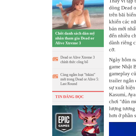
Thay vì tập 
dòng Dead o
trên bãi biể
khiển các n
bản mới nhấ
Chốt danh sách dàn mỹ
đến nhiều ch
nhân tham gia Dead or
dành riêng c
Alive Xtreme 3
cỡ.
Dead or Alive Xtreme 3
Ngày hôm nay
chính thức công bố
game Nhật B
gameplay c
Cùng ngắm loạt "bikini"
mới trong Dead or Alive 5:
trailer ngắn
Last Round
sự xuất hiệ
Kasumi, Ayan
TIN ĐÁNG ĐỌC
chơi "đủn mô
lượng tương
hơn ở phần s