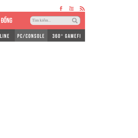
 ĐỒNG
LINE
PC/CONSOLE
360° GAMEFI