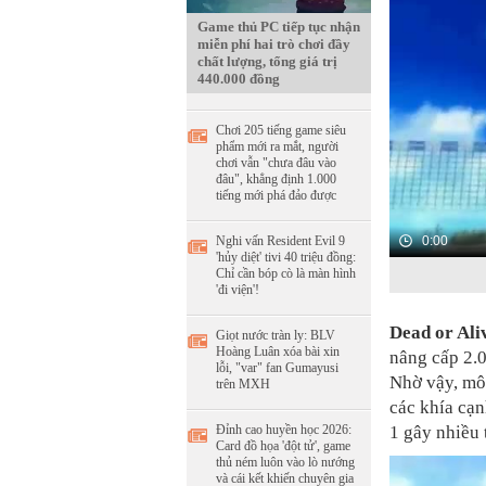
Game thủ PC tiếp tục nhận
miễn phí hai trò chơi đầy
chất lượng, tổng giá trị
440.000 đồng
Chơi 205 tiếng game siêu
phẩm mới ra mắt, người
chơi vẫn "chưa đâu vào
đâu", khẳng định 1.000
tiếng mới phá đảo được
Nghi vấn Resident Evil 9
0:00
'hủy diệt' tivi 40 triệu đồng:
Chỉ cần bóp cò là màn hình
'đi viện'!
Dead or Ali
Giọt nước tràn ly: BLV
Hoàng Luân xóa bài xin
nâng cấp 2.0
lỗi, "var" fan Gumayusi
Nhờ vậy, mô 
trên MXH
các khía cạ
Đỉnh cao huyền học 2026:
1 gây nhiều 
Card đồ họa 'đột tử', game
thủ ném luôn vào lò nướng
và cái kết khiến chuyên gia