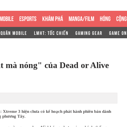
MOBILE
ESPORTS
KHÁM PHÁ
MANGA/FILM
HÓNG
CỘNG
 QUÂN MOBILE
LMHT: TỐC CHIẾN
GAMING GEAR
GAME ON
 mà nóng" của Dead or Alive
e: Xtreme 3 hiện chưa có kế hoạch phát hành phiên bản dành
ng phương Tây.