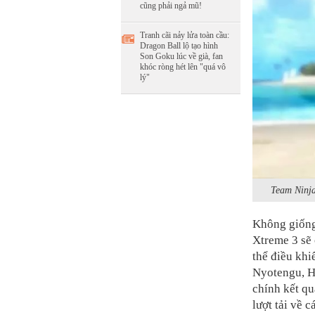
cũng phải ngả mũ!
Tranh cãi nảy lửa toàn cầu:
Dragon Ball lộ tạo hình
Son Goku lúc về già, fan
khóc ròng hét lên "quá vô
lý"
Team Ninja
Không giống
Xtreme 3 sẽ 
thể điều kh
Nyotengu, H
chính kết q
lượt tải về 