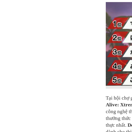
Tại hội chợ
Alive: Xtre
công nghệ t
thưởng thức
thực nhất.
D
dành cho th