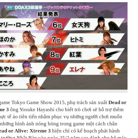
 game Tokyo Game Show 2015, phụ trách sản xuất
Dead or
me 3
ông Yosuke Hayashi cho biết trò chơi sẽ hỗ trợ thêm
hực tế ảo tiên tiến nhằm phục vụ những người chơi muốn
 những hình ảnh nóng bỏng trong game một cách chân
ead or Alive: Xtreme 3
hiện chỉ có kế hoạch phát hành
ị trường Nhật Bản vào ngày 25/2 năm sau dành cho hệ máy