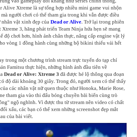
trung vào gameplay đối kháng như series chính thống,
r Alive Xtreme là sự tổng hợp nhiều mini game vui nhộn
n mà người chơi có thể tham gia trong khi vẫn được điều
ữ nhân vật xinh đẹp của
Dead or Alive
. Trở lại trong phiên
t Xtreme 3, hãng phát triển Team Ninja hứa hẹn sẽ mang
ế độ chơi hơn, hình ảnh chân thực, nâng cấp engine vật lý
ho vòng 1 đồng hành cùng những bộ bikini thiếu vải hết
 trong một chương trình stream trực tuyến do tạp chí
ản Famitsu thực hiện, những hình ảnh đầu tiên về
ủa
Dead or Alive: Xtreme 3
đã được hé lộ thông qua đoạn
 có độ dài khoảng 30 giây. Trong đó, người xem có thể thấy
n của các nhân vật nữ quen thuộc như Honoka, Marie Rose,
e tham gia vào thi đấu bóng chuyền bãi biển cùng trò
ng" ngộ nghĩnh. Vì được thu từ stream nên video có chất
 đối xấu, các bạn có thể xem những screenshot đẹp mắt
au của bài viết.