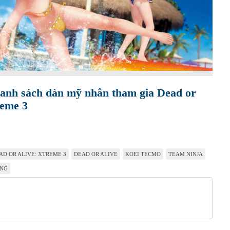
anh sách dàn mỹ nhân tham gia Dead or
reme 3
AD OR ALIVE: XTREME 3
DEAD OR ALIVE
KOEI TECMO
TEAM NINJA
ÁNG