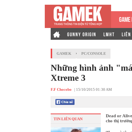
GAME 
GUNNY ORIGIN
LMHT
LIÊN
GAMEK
›
PC/CONSOLE
Những hình ảnh "mát
Xtreme 3
F.F Chocobo
|
15/10/2015 01:30 AM
Dead or Aliv
TIN LIÊN QUAN
cho thị trườ