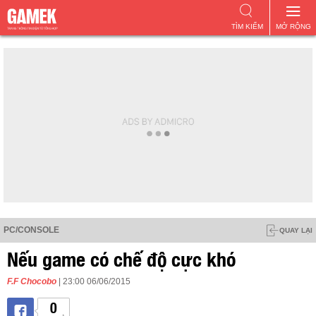
TÌM KIẾM
MỞ RỘNG
PC/CONSOLE
QUAY LẠI
Nếu game có chế độ cực khó
F.F Chocobo
| 23:00 06/06/2015
0