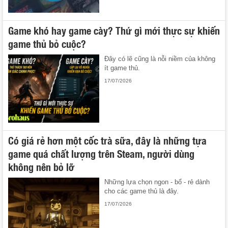
Game khó hay game cày? Thứ gì mới thực sự khiến
game thủ bỏ cuộc?
Đây có lẽ cũng là nỗi niềm của không
ít game thủ.
17/07/2026
Có giá rẻ hơn một cốc trà sữa, đây là những tựa
game quá chất lượng trên Steam, người dùng
không nên bỏ lỡ
Những lựa chọn ngon - bổ - rẻ dành
cho các game thủ là đây.
17/07/2026