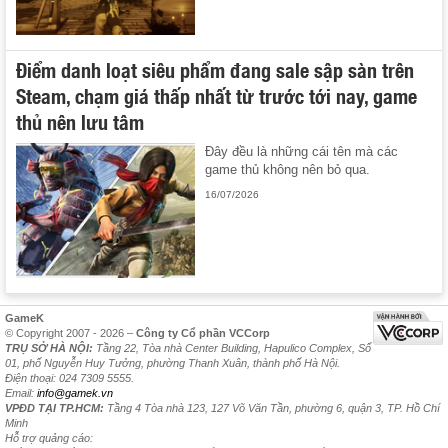
Điểm danh loạt siêu phẩm đang sale sập sàn trên
Steam, chạm giá thấp nhất từ trước tới nay, game
thủ nên lưu tâm
Đây đều là những cái tên mà các
game thủ không nên bỏ qua.
16/07/2026
GameK
© Copyright 2007 - 2026 –
Công ty Cổ phần VCCorp
TRỤ SỞ HÀ NỘI:
Tầng 22, Tòa nhà Center Building, Hapulico Complex, Số
01, phố Nguyễn Huy Tưởng, phường Thanh Xuân, thành phố Hà Nội.
Điện thoại: 024 7309 5555.
Email:
info@gamek.vn
VPĐD TẠI TP.HCM:
Tầng 4 Tòa nhà 123, 127 Võ Văn Tần, phường 6, quận 3, TP. Hồ Chí
Minh
Hỗ trợ quảng cáo: