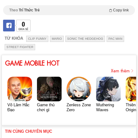
Theo
Trí Thức Trẻ
Copy link
0
CHIA SẺ
TỪ KHÓA
CLIP FUNNY
MARIO
SONIC THE HEDGEHOG
PAC MAN
STREET FIGHTER
GAME MOBILE HOT
Xem thêm
Võ Lâm Hắc
Game thủ
Zenless Zone
Wuthering
Thiên 
Đạo
chơi gì
Zero
Waves
Origin
TIN CÙNG CHUYÊN MỤC