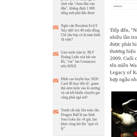
chơi vẫn "chưa đâu vào
đâu", khẳng định 1.000
tiếng mới phá đảo được
Nghi vấn Resident Evil 9
Tiếp đến, "
'hủy diệt' tivi 40 triệu đồng:
Chỉ cần bóp cò là màn hình
nhiều lần tr
'đi viện'!
được phát hi
thương hiệu
Giọt nước tràn ly: BLV
Hoàng Luân xóa bài xin
2009. Cuối c
lỗi, "var" fan Gumayusi
tên miền Wa
trên MXH
Legacy of K
hợp ngẫu nh
Đỉnh cao huyền học 2026:
Card đồ họa 'đột tử', game
thủ ném luôn vào lò nướng
và cái kết khiến chuyên gia
cũng phải ngả mũ!
Tranh cãi nảy lửa toàn cầu:
Dragon Ball lộ tạo hình
Son Goku lúc về già, fan
khóc ròng hét lên "quá vô
lý"