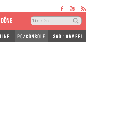
 ĐỒNG
LINE
PC/CONSOLE
360° GAMEFI