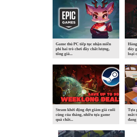
Game thủ PC tiếp tục nhận miễn
Hàng
phí hai trò chơi đầy chất lượng,
đáy g
tổng giá...
loại c
Steam khởi động đợt giảm giá cuối
Tựa 
cùng của tháng, nhiều tựa game
mắt t
quá chất...
đang 