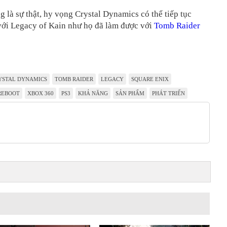
 là sự thật, hy vọng Crystal Dynamics có thể tiếp tục
với Legacy of Kain như họ đã làm được với
Tomb Raider
YSTAL DYNAMICS
TOMB RAIDER
LEGACY
SQUARE ENIX
REBOOT
XBOX 360
PS3
KHẢ NĂNG
SẢN PHẨM
PHÁT TRIỂN