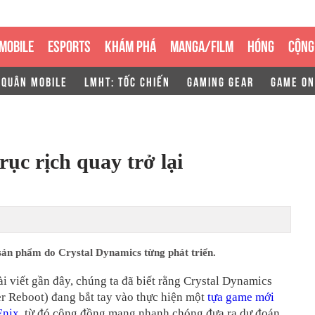
MOBILE
ESPORTS
KHÁM PHÁ
MANGA/FILM
HÓNG
CỘNG
 QUÂN MOBILE
LMHT: TỐC CHIẾN
GAMING GEAR
GAME ON
ục rịch quay trở lại
sản phẩm do Crystal Dynamics từng phát triển.
i viết gần đây, chúng ta đã biết rằng Crystal Dynamics
r Reboot) đang bắt tay vào thực hiện một
tựa game mới
Enix
, từ đó cộng đồng mạng nhanh chóng đưa ra dự đoán