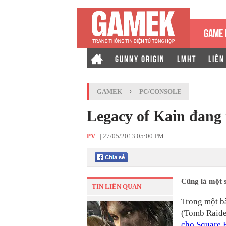
GAME 
GUNNY ORIGIN
LMHT
LIÊN
GAMEK
›
PC/CONSOLE
Legacy of Kain đang r
PV
|
27/05/2013 05:00 PM
Cũng là một 
TIN LIÊN QUAN
Trong một bà
(Tomb Raide
cho Square 