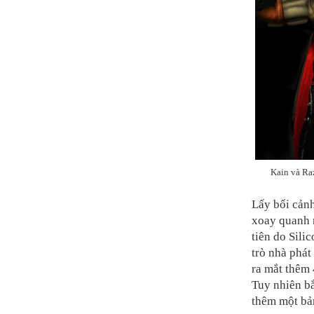
Kain và Raz
Lấy bối cảnh
xoay quanh n
tiên do Sili
trò nhà phát
ra mắt thêm 
Tuy nhiên bắ
thêm một bả