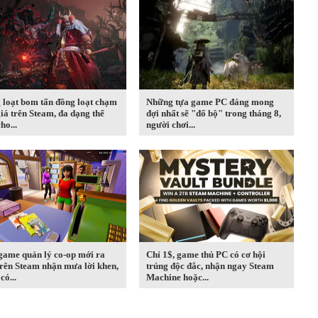
 loạt bom tấn đồng loạt chạm
Những tựa game PC đáng mong
iá trên Steam, đa dạng thể
đợi nhất sẽ "đổ bộ" trong tháng 8,
ho...
người chơi...
game quản lý co-op mới ra
Chỉ 1$, game thủ PC có cơ hội
rên Steam nhận mưa lời khen,
trúng độc đắc, nhận ngay Steam
có...
Machine hoặc...