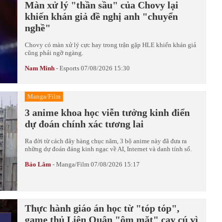
Màn xử lý "thần sầu" của Chovy lại
khiến khán giả đề nghị anh "chuyển
nghề"
Chovy có màn xử lý cực hay trong trận gặp HLE khiến khán giả
cũng phải ngỡ ngàng.
Nam Minh
-
Esports
07/08/2026 15:30
Manga/Film
3 anime khoa học viễn tưởng kinh điển
dự đoán chính xác tương lai
Ra đời từ cách đây hàng chục năm, 3 bộ anime này đã đưa ra
những dự đoán đáng kinh ngạc về AI, Internet và danh tính số.
Bảo Lâm
-
Manga/Film
07/08/2026 15:17
Thực hành giáo án học từ "tóp tóp",
game thủ Liên Quân "ôm mặt" cay cú vì