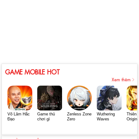
GAME MOBILE HOT
Xem thêm
Võ Lâm Hắc
Game thủ
Zenless Zone
Wuthering
Thiên 
Đạo
chơi gì
Zero
Waves
Origin