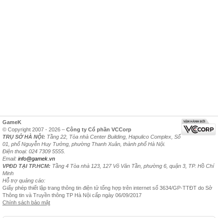
GameK
© Copyright 2007 - 2026 –
Công ty Cổ phần VCCorp
TRỤ SỞ HÀ NỘI:
Tầng 22, Tòa nhà Center Building, Hapulico Complex, Số
01, phố Nguyễn Huy Tưởng, phường Thanh Xuân, thành phố Hà Nội.
Điện thoại: 024 7309 5555.
Email:
info@gamek.vn
VPĐD TẠI TP.HCM:
Tầng 4 Tòa nhà 123, 127 Võ Văn Tần, phường 6, quận 3, TP. Hồ Chí
Minh
Hỗ trợ quảng cáo:
Giấy phép thiết lập trang thông tin điện tử tổng hợp trên internet số 3634/GP-TTĐT do Sở
Thông tin và Truyền thông TP Hà Nội cấp ngày 06/09/2017
Chính sách bảo mật