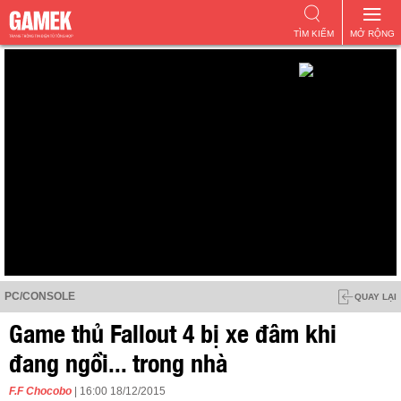
TÌM KIẾM
MỞ RỘNG
PC/CONSOLE
QUAY LẠI
Game thủ Fallout 4 bị xe đâm khi
đang ngồi... trong nhà
F.F Chocobo
| 16:00 18/12/2015