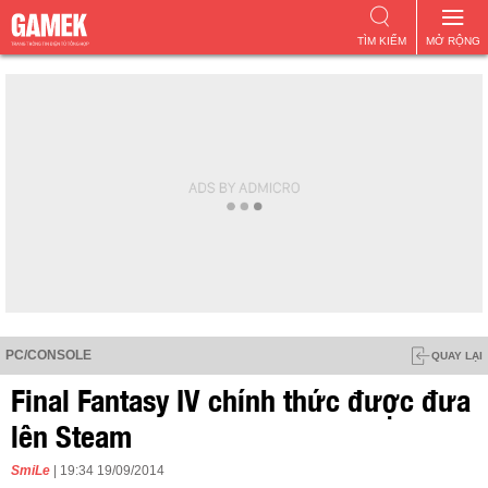
TÌM KIẾM
MỞ RỘNG
PC/CONSOLE
QUAY LẠI
Final Fantasy IV chính thức được đưa
lên Steam
SmiLe
| 19:34 19/09/2014