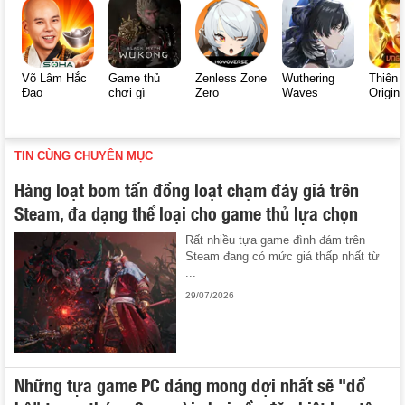
Võ Lâm Hắc
Game thủ
Zenless Zone
Wuthering
Thiên 
Đạo
chơi gì
Zero
Waves
Origin
TIN CÙNG CHUYÊN MỤC
Hàng loạt bom tấn đồng loạt chạm đáy giá trên
Steam, đa dạng thể loại cho game thủ lựa chọn
Rất nhiều tựa game đình đám trên
Steam đang có mức giá thấp nhất từ
...
29/07/2026
Những tựa game PC đáng mong đợi nhất sẽ "đổ