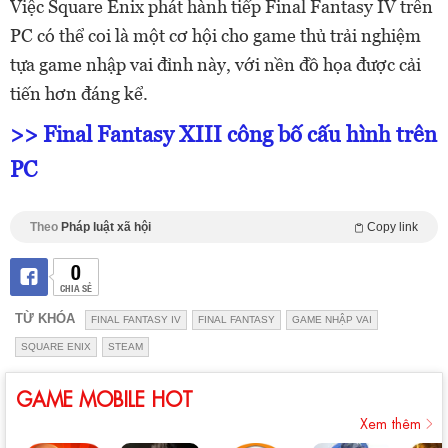
Việc Square Enix phát hành tiếp Final Fantasy IV trên
PC có thể coi là một cơ hội cho game thủ trải nghiệm
tựa game nhập vai đỉnh này, với nền đồ họa được cải
tiến hơn đáng kể.
>> Final Fantasy XIII công bố cấu hình trên
PC
Theo
Pháp luật xã hội
Copy link
0
CHIA SẺ
TỪ KHÓA
FINAL FANTASY IV
FINAL FANTASY
GAME NHẬP VAI
SQUARE ENIX
STEAM
GAME MOBILE HOT
Xem thêm