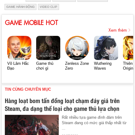
GAME HÀNH ĐỘNG
VIDEO CLIP
GAME MOBILE HOT
Xem thêm
Võ Lâm Hắc
Game thủ
Zenless Zone
Wuthering
Thiên 
Đạo
chơi gì
Zero
Waves
Origin
TIN CÙNG CHUYÊN MỤC
Hàng loạt bom tấn đồng loạt chạm đáy giá trên
Steam, đa dạng thể loại cho game thủ lựa chọn
Rất nhiều tựa game đình đám trên
Steam đang có mức giá thấp nhất từ
...