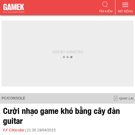
TÌM KIẾM
MỞ RỘNG
PC/CONSOLE
QUAY LẠI
Cười nhạo game khó bằng cây đàn
guitar
F.F Chocobo
| 21:30 19/04/2015