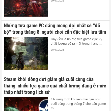
29/07/2026
Những tựa game PC đáng mong đợi nhất sẽ "đổ
bộ" trong tháng 8, người chơi cần đặc biệt lưu tâm
Đây đều là những tựa game cực kỳ
chất lượng sẽ ra mắt trong tháng ...
28/07/2026
Steam khởi động đợt giảm giá cuối cùng của
tháng, nhiều tựa game quá chất lượng đang ở mức
thấp nhất trong lịch sử
Chương trình khuyến mãi gần như
cuối cùng trong tháng 7 cho các game
thủ ...