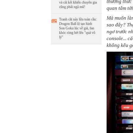
thưởng thức
và cái kết khiến chuyên gia
cũng phải ngả mũ!
quan tâm tới
Mà muốn làm 
Tranh cãi nảy lửa toàn cầu:
Dragon Ball lộ tạo hình
sao đây? Thậ
Son Goku lúc về già, fan
ngơ trước nh
khóc ròng hét lên "quá vô
lý"
console... c
không kêu g