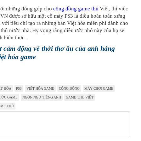
 với những đóng góp cho
cộng đồng game thủ
Việt, thì việc
N được sở hữu một cỗ máy PS3 là điều hoàn toàn xứng
à với tiêu chí tạo ra những bản Việt hóa miễn phí dành cho
thủ nước nhà. Hy vọng rằng điều ước nhỏ này của họ sẽ
h hiện thực.
 cảm động về thời thơ ấu của anh hàng
iệt hóa game
ỆT HÓA
PS3
VIỆT HÓA GAME
CỘNG ĐỒNG
MÁY CHƠI GAME
 TỨC GAME
NGÔN NGỮ TIẾNG ANH
GAME THỦ VIỆT
AME THỦ