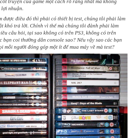
 cốt truyện của game một cách rõ ràng nhất mà không
 lợi nhuận.
được điều đó thì phải có thiết bị test, chúng tôi phải làm
t khó trả lời. Chính vì thế mà chúng tôi đành phải làm
iều câu hỏi, tại sao không có trên PS3, không có trên
ác bạn coi thường dân console sao? Nếu vậy sao các bạn
ọi mỗi người đóng góp một ít để mua máy về mà test?