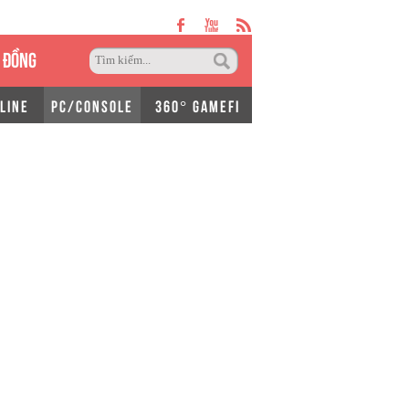
 ĐỒNG
LINE
PC/CONSOLE
360° GAMEFI