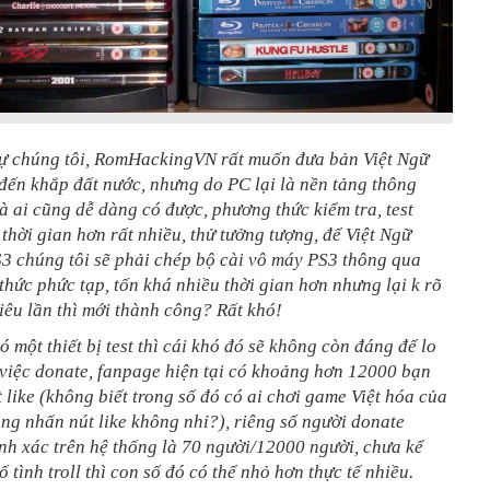
sự chúng tôi, RomHackingVN rất muốn đưa bản Việt Ngữ
đến khắp đất nước, nhưng do PC lại là nền tảng thông
 ai cũng dễ dàng có được, phương thức kiểm tra, test
thời gian hơn rất nhiều, thử tưởng tượng, để Việt Ngữ
3 chúng tôi sẽ phải chép bộ cài vô máy PS3 thông qua
hức phức tạp, tốn khá nhiều thời gian hơn nhưng lại k rõ
êu lần thì mới thành công? Rất khó!
 một thiết bị test thì cái khó đó sẽ không còn đáng để lo
 việc donate, fanpage hiện tại có khoảng hơn 12000 bạn
t like (không biết trong số đó có ai chơi game Việt hóa của
g nhấn nút like không nhỉ?), riêng số người donate
nh xác trên hệ thống là 70 người/12000 người, chưa kể
 tình troll thì con số đó có thể nhỏ hơn thực tế nhiều.