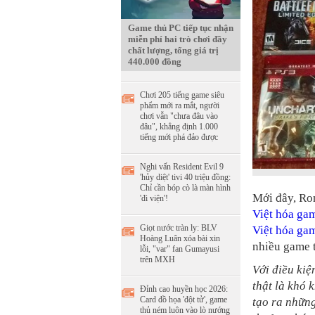
Game thủ PC tiếp tục nhận
miễn phí hai trò chơi đầy
chất lượng, tổng giá trị
440.000 đồng
Chơi 205 tiếng game siêu
phẩm mới ra mắt, người
chơi vẫn "chưa đâu vào
đâu", khẳng định 1.000
tiếng mới phá đảo được
Nghi vấn Resident Evil 9
'hủy diệt' tivi 40 triệu đồng:
Chỉ cần bóp cò là màn hình
Mới đây, Ro
'đi viện'!
Việt hóa ga
Giọt nước tràn ly: BLV
Việt hóa ga
Hoàng Luân xóa bài xin
nhiều game 
lỗi, "var" fan Gumayusi
trên MXH
Với điều kiệ
thật là khó 
Đỉnh cao huyền học 2026:
Card đồ họa 'đột tử', game
tạo ra những
thủ ném luôn vào lò nướng