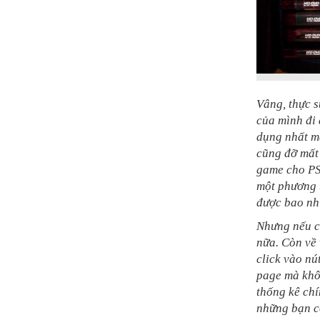
Vâng, thực 
của mình đi 
dụng nhất mà
cũng đỡ mất 
game cho PS
một phương t
được bao nhi
Nhưng nếu có
nữa. Còn về
click vào nú
page mà khôn
thống kê chí
những bạn cố