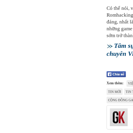
Có thể nói,
RomhackingV
đáng, nhất l
những game 
sớm trở thàn
Tâm sự
chuyên V
Xem thêm:
VI
TIN MỚI
TIN
CỘNG ĐỒNG G