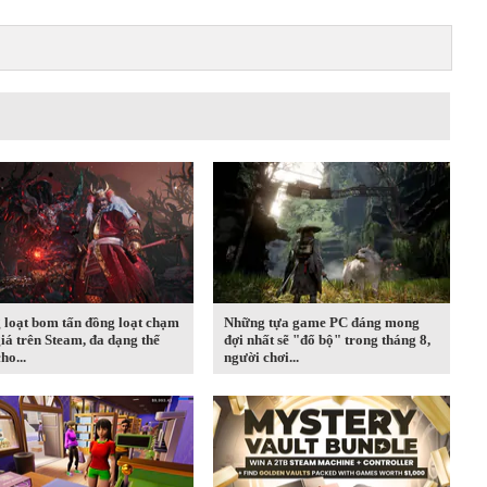
 loạt bom tấn đồng loạt chạm
Những tựa game PC đáng mong
iá trên Steam, đa dạng thể
đợi nhất sẽ "đổ bộ" trong tháng 8,
ho...
người chơi...