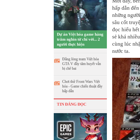
Mới đây, bên
hấp dẫn đến
những người
sâu cốt truy
đọc hiểu hế
Dự án Việt hóa game hàng
sẻ khá nhiều
trăm nghìn từ chỉ với... 2
cùng lúc nh
người thực hiện
nước ta.
Đắng lòng team Việt hóa
GTA V đầy tâm huyết vẫn
bị chê bai
Chơi thử Front Wars Việt
hóa - Game chiến thuật đầy
hấp dẫn
TIN ĐÁNG ĐỌC