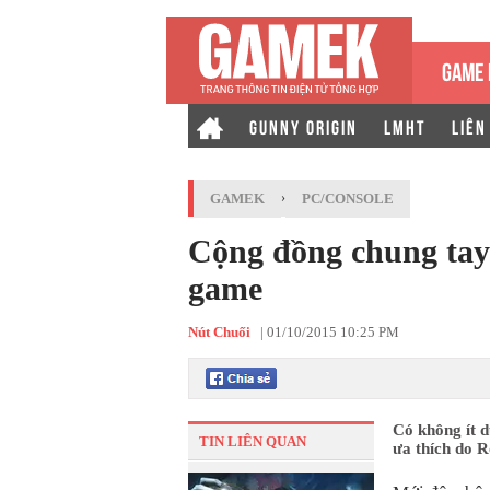
GAME 
GUNNY ORIGIN
LMHT
LIÊN
GAMEK
›
PC/CONSOLE
Cộng đồng chung tay
game
Nút Chuối
|
01/10/2015 10:25 PM
Có không ít 
TIN LIÊN QUAN
ưa thích do