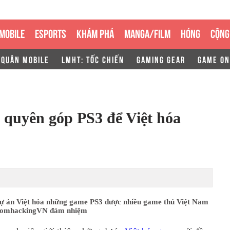
MOBILE
ESPORTS
KHÁM PHÁ
MANGA/FILM
HÓNG
CỘNG
 QUÂN MOBILE
LMHT: TỐC CHIẾN
GAMING GEAR
GAME ON
 quyên góp PS3 để Việt hóa
dự án Việt hóa những game PS3 được nhiều game thủ Việt Nam
 RomhackingVN đảm nhiệm