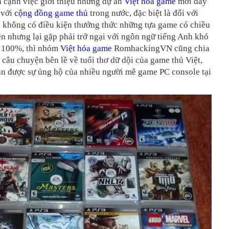
 cạnh việc giới thiệu những dự án
Việt hóa game
mới đầy
 với
cộng đồng game thủ
trong nước, đặc biệt là đối với
 không có điều kiện thưởng thức những tựa game có chiều
ện nhưng lại gặp phải trở ngại với ngôn ngữ tiếng Anh khó
t 100%, thì nhóm
Việt hóa game
RomhackingVN cũng chia
 câu chuyện bên lề về tuổi thơ dữ dội của game thủ Việt,
ận được sự ủng hộ của nhiều người mê game PC console tại