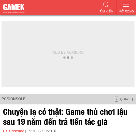
TÌM KIẾM
MỞ RỘNG
PC/CONSOLE
QUAY LẠI
Chuyện lạ có thật: Game thủ chơi lậu
sau 19 năm đến trả tiền tác giả
F.F Chocobo
| 19:30 22/03/2016