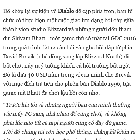
Để khép lại sự kiện về
Diablo
đề cập phía trên, ban tổ
chức có thực hiện một cuộc giao lưu dạng hỏi đáp giữa
thành viên studio Blizzard và những người đến tham
dự. Shivam Bhatt - một game thủ có mặt tại GDC 2016
trong quá trình đặt ra câu hỏi và nghe hồi đáp từ phía
David Brevik (nhà đồng sáng lập Blizzard North) đã
bất chợt nảy ra ý tưởng khiến cả hội trường bất ngờ:
Đó là đưa 40 USD nằm trong ví của mình cho Brevik
với mục đích trả tiền cho phiên bản
Diablo
1996, tựa
game mà Bhatt đã chơi lậu hồi còn nhỏ.
"
Trước kia tôi và những người bạn của mình thường
vác máy PC sang nhà nhau để cùng chơi, và không
phải lúc nào tất cả mọi người cũng có đầy đủ game.
Hồi đó chúng tôi còn học phổ thông, chẳng hề kiếm ra