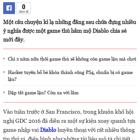
0
CHIA SẺ
Một câu chuyện kì lạ những đằng sau chứa đựng nhiều
ý nghĩa được một game thủ hâm mộ Diablo chia sẻ
mới đây.
Chỉ 2 năm nữa thôi game thủ sẽ không còn game lậu mà chơi
Hacker tuyên bố bẻ khóa thành công PS4, chuẩn bị có game
lậu?
Dập tắt game lậu? Còn xa vời lắm
Vào tuần trước ở San Francisco, trong khuôn khổ hội
nghị GDC 2016 đã diễn ra một sự kiện xoay quanh tựa
game nhập vai
Diablo
huyền thoại với rất nhiều thông
tin thú vị, điển hình như những tài liệu mô tả chi tiết