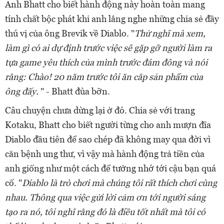
Anh Bhatt cho biết hành động này hoàn toàn mang
tính chất bộc phát khi anh lắng nghe những chia sẻ đầy
thú vị của ông Brevik về Diablo. "
Thử nghĩ mà xem,
làm gì có ai dự định trước việc sẽ gặp gỡ người làm ra
tựa game yêu thích của mình trước đám đông và nói
rằng: Chào! 20 năm trước tôi ăn cắp sản phẩm của
ông đấy.
" - Bhatt đùa bỡn.
Câu chuyện chưa dừng lại ở đó. Chia sẻ với trang
Kotaku, Bhatt cho biết người từng cho anh mượn đĩa
Diablo đầu tiên để sao chép đã không may qua đời vì
căn bệnh ung thư, vì vậy mà hành động trả tiền của
anh giống như một cách để tưởng nhớ tới cậu bạn quá
cố. "
Diablo là trò chơi mà chúng tôi rất thích chơi cùng
nhau. Thông qua việc gửi lời cảm ơn tới người sáng
tạo ra nó, tôi nghĩ rằng đó là điều tốt nhất mà tôi có