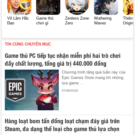
Võ Lâm Hắc
Game thủ
Zenless Zone
Wuthering
Thiên 
Đạo
chơi gì
Zero
Waves
Origin
TIN CÙNG CHUYÊN MỤC
Game thủ PC tiếp tục nhận miễn phí hai trò chơi
đầy chất lượng, tổng giá trị 440.000 đồng
Chương trình tặng quà tuần này của
Epic Games Store mang tới những
tựa game ...
07/08/2026
Hàng loạt bom tấn đồng loạt chạm đáy giá trên
Steam, đa dạng thể loại cho game thủ lựa chọn