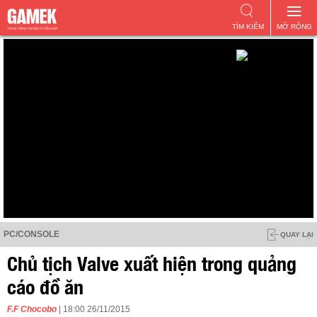
TÌM KIẾM
MỞ RỘNG
PC/CONSOLE
QUAY LẠI
Chủ tịch Valve xuất hiện trong quảng
cáo đồ ăn
F.F Chocobo
| 18:00 26/11/2015