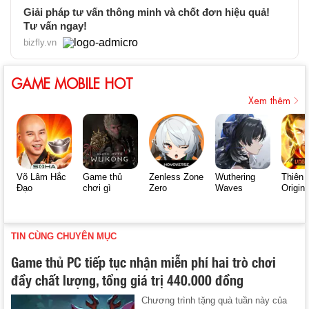
Giải pháp tư vấn thông minh và chốt đơn hiệu quả!
Tư vấn ngay!
bizfly.vn
GAME MOBILE HOT
Xem thêm
Võ Lâm Hắc
Game thủ
Zenless Zone
Wuthering
Thiên 
Đạo
chơi gì
Zero
Waves
Origin
TIN CÙNG CHUYÊN MỤC
Game thủ PC tiếp tục nhận miễn phí hai trò chơi
đầy chất lượng, tổng giá trị 440.000 đồng
Chương trình tặng quà tuần này của