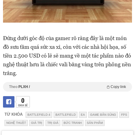
Đứng dưới góc độ của gamer rõ ràng đây là một món
đồ sưu tầm quá sức xa xỉ, còn với các nhà hội họa, số
tiền 2.500 USD có lẽ sẽ mang về một tác phẩm nào đó
nghệ thuật hơn là chiếc vali bằng vàng trên phông nền
trắng.
Theo
PLXH /
Copy link
0
CHIA SẺ
TỪ KHÓA
BATTLEFIELD 4
BATTLEFIELD
EA
GAME BẮN SÚNG
FPS
NGHỆ THUẬT
GIÁ TRỊ
TRỊ GIÁ
BỨC TRANH
SẢN PHẨM