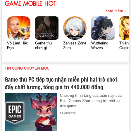
GAME MOBILE HOT
Xem thêm
Võ Lâm Hắc
Game thủ
Zenless Zone
Wuthering
Thiên 
Đạo
chơi gì
Zero
Waves
Origin
TIN CÙNG CHUYÊN MỤC
Game thủ PC tiếp tục nhận miễn phí hai trò chơi
đầy chất lượng, tổng giá trị 440.000 đồng
Chương trình tặng quà tuần này của
Epic Games Store mang tới những
tựa game ...
07/08/2026