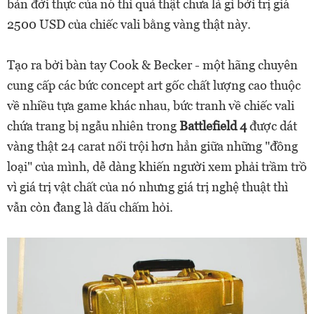
bản đời thực của nó thì quả thật chưa là gì bởi trị giá
2500 USD của chiếc vali bằng vàng thật này.
Tạo ra bởi bàn tay Cook & Becker - một hãng chuyên
cung cấp các bức concept art gốc chất lượng cao thuộc
về nhiều tựa game khác nhau, bức tranh về chiếc vali
chứa trang bị ngẫu nhiên trong
Battlefield 4
được dát
vàng thật 24 carat nổi trội hơn hẳn giữa những "đồng
loại" của mình, dễ dàng khiến người xem phải trầm trồ
vì giá trị vật chất của nó nhưng giá trị nghệ thuật thì
vẫn còn đang là dấu chấm hỏi.