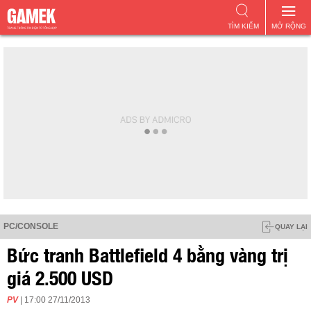
TÌM KIẾM
MỞ RỘNG
PC/CONSOLE
QUAY LẠI
Bức tranh Battlefield 4 bằng vàng trị
giá 2.500 USD
PV
| 17:00 27/11/2013