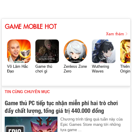
GAME MOBILE HOT
Xem thêm
Võ Lâm Hắc
Game thủ
Zenless Zone
Wuthering
Thiên 
Đạo
chơi gì
Zero
Waves
Origin
TIN CÙNG CHUYÊN MỤC
Game thủ PC tiếp tục nhận miễn phí hai trò chơi
đầy chất lượng, tổng giá trị 440.000 đồng
Chương trình tặng quà tuần này của
Epic Games Store mang tới những
tựa game ...