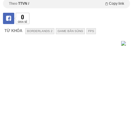
Theo
TTVN /
Copy link
0
CHIA SẺ
TỪ KHÓA
BORDERLANDS 2
GAME BẮN SÚNG
FPS