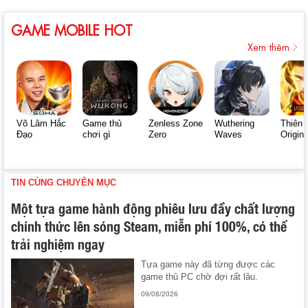
GAME MOBILE HOT
Xem thêm
Võ Lâm Hắc
Game thủ
Zenless Zone
Wuthering
Thiên 
Đạo
chơi gì
Zero
Waves
Origin
TIN CÙNG CHUYÊN MỤC
Một tựa game hành động phiêu lưu đầy chất lượng
chính thức lên sóng Steam, miễn phí 100%, có thể
trải nghiệm ngay
Tựa game này đã từng được các
game thủ PC chờ đợi rất lâu.
09/08/2026