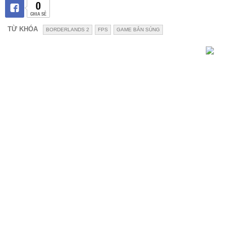
0
CHIA SẺ
TỪ KHÓA
BORDERLANDS 2
FPS
GAME BẮN SÚNG