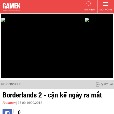
TÌM KIẾM
MỞ RỘNG
PC/CONSOLE
QUAY LẠI
Borderlands 2 - cận kề ngày ra mắt
Freeman
| 17:00 16/09/2012
0