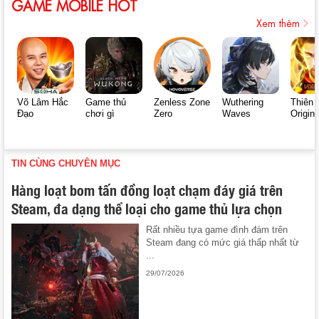
GAME MOBILE HOT
Xem thêm
Võ Lâm Hắc
Game thủ
Zenless Zone
Wuthering
Thiên 
Đạo
chơi gì
Zero
Waves
Origin
TIN CÙNG CHUYÊN MỤC
Hàng loạt bom tấn đồng loạt chạm đáy giá trên
Steam, đa dạng thể loại cho game thủ lựa chọn
Rất nhiều tựa game đình đám trên
Steam đang có mức giá thấp nhất từ
...
29/07/2026