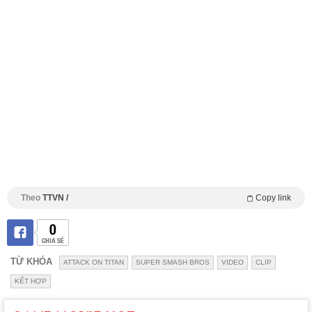
Theo
TTVN /
Copy link
0
CHIA SẺ
TỪ KHÓA
ATTACK ON TITAN
SUPER SMASH BROS
VIDEO
CLIP
KẾT HỢP