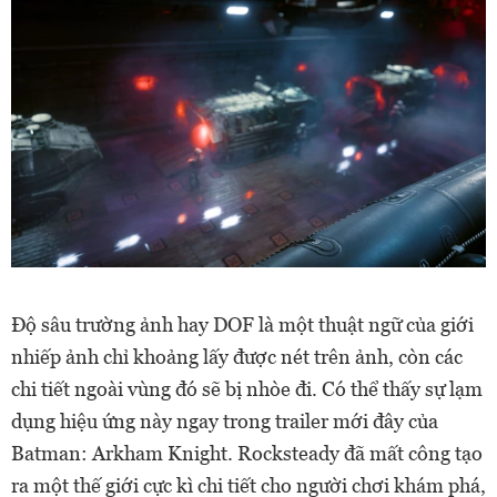
Độ sâu trường ảnh hay DOF là một thuật ngữ của giới
nhiếp ảnh chỉ khoảng lấy được nét trên ảnh, còn các
chi tiết ngoài vùng đó sẽ bị nhòe đi. Có thể thấy sự lạm
dụng hiệu ứng này ngay trong trailer mới đây của
Batman: Arkham Knight. Rocksteady đã mất công tạo
ra một thế giới cực kì chi tiết cho người chơi khám phá,