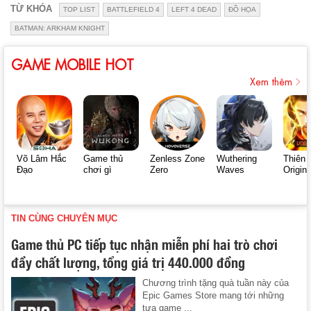
TỪ KHÓA
TOP LIST
BATTLEFIELD 4
LEFT 4 DEAD
ĐỒ HỌA
BATMAN: ARKHAM KNIGHT
GAME MOBILE HOT
Xem thêm
Võ Lâm Hắc
Game thủ
Zenless Zone
Wuthering
Thiên 
Đạo
chơi gì
Zero
Waves
Origin
TIN CÙNG CHUYÊN MỤC
Game thủ PC tiếp tục nhận miễn phí hai trò chơi
đầy chất lượng, tổng giá trị 440.000 đồng
Chương trình tặng quà tuần này của
Epic Games Store mang tới những
tựa game ...