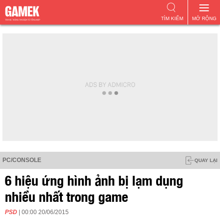
TÌM KIẾM
MỞ RỘNG
PC/CONSOLE
QUAY LẠI
6 hiệu ứng hình ảnh bị lạm dụng
nhiều nhất trong game
PSD
| 00:00 20/06/2015