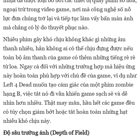
nhựa đã được loại bỏ bởi các thiết bị quay phim số hóa,
ngoại trừ trong video game, nơi mà công nghệ số nỗ
lực đưa chúng trở lại và tiếp tục làm vấy bẩn màn ảnh
mà chẳng có lý do thuyết phục nào.
Nhiễu phim gây khó chịu không khác gì những âm
thanh nhiễu, hẳn không ai có thể chịu đựng được nếu
toàn bộ âm thanh của game có thêm những tiếng rè rè
từ loa. Ngay cả đối với những trường hợp mà hiệu ứng
này hoàn toàn phù hợp với chủ đề của game, ví dụ như
Left 4 Dead muốn tạo cảm giác của một phim zombie
hạng B, việc tắt nó đi vẫn khiến game sạch sẽ và dễ
nhìn hơn nhiều. Thật may mắn, hầu hết các game đều
có tùy chọn giảm bớt hoặc tắt hoàn toàn những hạt
nhiễu khó chịu này.
Độ sâu trường ảnh (Depth of Field)