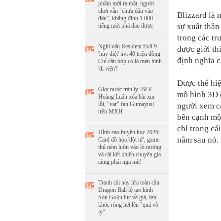
phẩm mới ra mắt, người
chơi vẫn "chưa đâu vào
Blizzard là 
đâu", khẳng định 1.000
sự xuất thần
tiếng mới phá đảo được
trong các t
Nghi vấn Resident Evil 9
được giới th
'hủy diệt' tivi 40 triệu đồng:
định nghĩa c
Chỉ cần bóp cò là màn hình
'đi viện'!
Được thể hi
Giọt nước tràn ly: BLV
mô hình 3D 
Hoàng Luân xóa bài xin
lỗi, "var" fan Gumayusi
người xem c
trên MXH
bên cạnh mộ
chỉ trong cá
Đỉnh cao huyền học 2026:
nằm sau nó.
Card đồ họa 'đột tử', game
thủ ném luôn vào lò nướng
và cái kết khiến chuyên gia
cũng phải ngả mũ!
Tranh cãi nảy lửa toàn cầu:
Dragon Ball lộ tạo hình
Son Goku lúc về già, fan
khóc ròng hét lên "quá vô
lý"