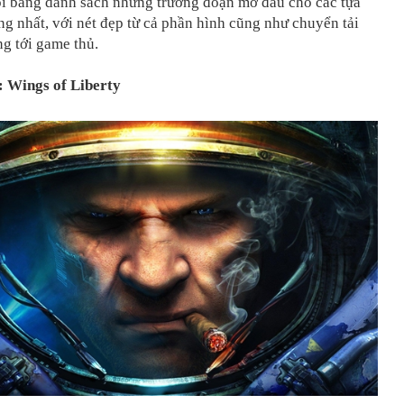
ối bảng danh sách những trường đoạn mở đầu cho các tựa
g nhất, với nét đẹp từ cả phần hình cũng như chuyển tải
g tới game thủ.
I: Wings of Liberty