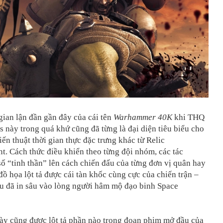
gian lận đần gần đây của cái tên
Warhammer 40K
khi THQ
es này trong quá khứ cũng đã từng là đại diện tiêu biểu cho
ến thuật thời gian thực đặc trưng khác từ Relic
t. Cách thức điều khiển theo từng đội nhóm, các tác
số “tinh thần” lên cách chiến đấu của từng đơn vị quân hay
ồ họa lột tả được cái tàn khốc cùng cực của chiến trận –
ều đã in sâu vào lòng người hâm mộ đạo binh Space
ày cũng được lột tả phần nào trong đoạn phim mở đầu của