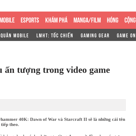
MOBILE
ESPORTS
KHÁM PHÁ
MANGA/FILM
HÓNG
CỘNG
 QUÂN MOBILE
LMHT: TỐC CHIẾN
GAMING GEAR
GAME ON
 ấn tượng trong video game
rhammer 40K: Dawn of War và Starcraft II sẽ là những cái tên
tiếp theo.