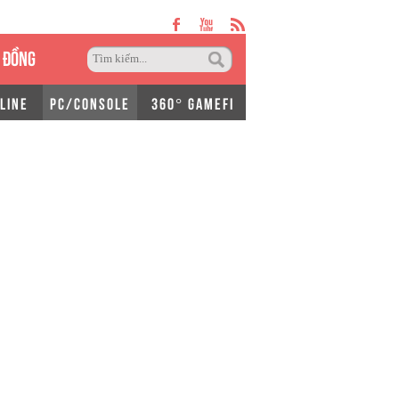
 ĐỒNG
LINE
PC/CONSOLE
360° GAMEFI