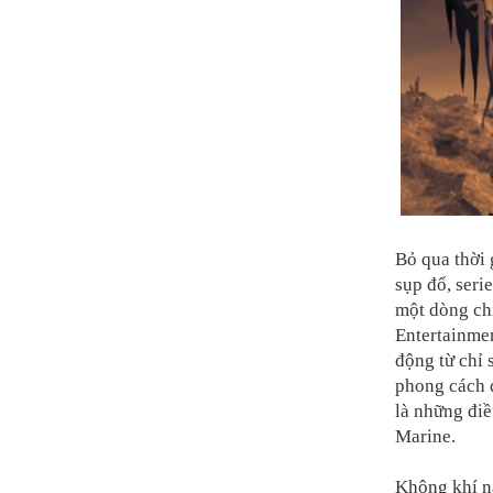
Bỏ qua thời 
sụp đổ, seri
một dòng chi
Entertainmen
động từ chỉ 
phong cách đ
là những đi
Marine.
Không khí n