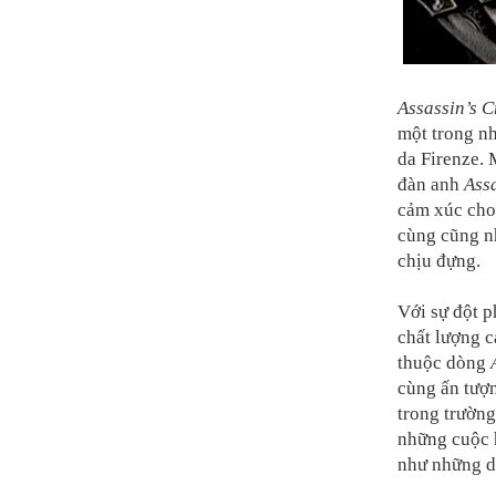
Assassin’s C
một trong nh
da Firenze. 
đàn anh
Ass
cảm xúc cho
cùng cũng n
chịu đựng.
Với sự đột p
chất lượng c
thuộc dòng
cùng ấn tượn
trong trườn
những cuộc h
như những di