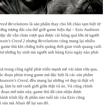
reed Revelations
là sản phẩm thay cho lời chào tạm biệt từ
ững tượng đài của thế giới game hiện đại – Ezio Auditore
Mặc dù vẫn chưa vượt qua được cái bóng quá lớn từ người
assin’s Creed 2
nhưng
Revelations
cũng mang lại nhiều
 game thủ khi chứng kiến quãng thời gian vinh quang cuối
hư những hy sinh mà người anh hùng Ezio ngày nào phải
há trong công nghệ phát triển mạnh mẽ vài năm vừa qua,
ác đoạn phim trong game mà đặc biệt là các sản phẩm
Assassin’s Creed
, đều mang lại những vẻ đẹp tả thật vô
g, làm lu mờ ranh giới giữa thật và ảo. Và cũng chính
g đoạn mở màn này, game thủ đã cảm nhận được
ành trình lấy đi phần nào tuổi tác của Ezio cũng
 sản mà Altair để lại sau đó.