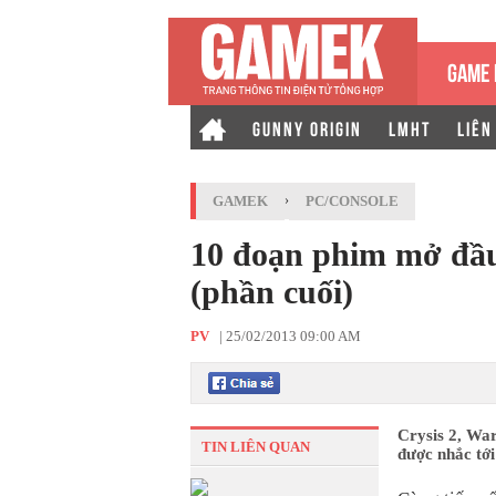
GAME 
GUNNY ORIGIN
LMHT
LIÊN
GAMEK
›
PC/CONSOLE
10 đoạn phim mở đầu
(phần cuối)
PV
|
25/02/2013 09:00 AM
Crysis 2, Wa
TIN LIÊN QUAN
được nhắc tới 