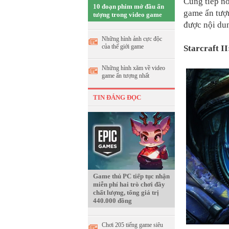
Cùng tiếp n
10 đoạn phim mở đầu ấn
game ấn tượn
tượng trong video game
được nội dun
Những hình ảnh cực độc
của thế giới game
Starcraft I
Những hình xăm về video
game ấn tượng nhất
TIN ĐÁNG ĐỌC
Game thủ PC tiếp tục nhận
miễn phí hai trò chơi đầy
chất lượng, tổng giá trị
440.000 đồng
Chơi 205 tiếng game siêu