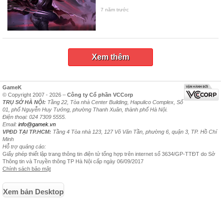
7 năm trước
Xem thêm
GameK
© Copyright 2007 - 2026 –
Công ty Cổ phần VCCorp
TRỤ SỞ HÀ NỘI:
Tầng 22, Tòa nhà Center Building, Hapulico Complex, Số
01, phố Nguyễn Huy Tưởng, phường Thanh Xuân, thành phố Hà Nội.
Điện thoại: 024 7309 5555.
Email:
info@gamek.vn
VPĐD TẠI TP.HCM:
Tầng 4 Tòa nhà 123, 127 Võ Văn Tần, phường 6, quận 3, TP. Hồ Chí
Minh
Hỗ trợ quảng cáo:
Giấy phép thiết lập trang thông tin điện tử tổng hợp trên internet số 3634/GP-TTĐT do Sở
Thông tin và Truyền thông TP Hà Nội cấp ngày 06/09/2017
Chính sách bảo mật
Xem bản Desktop