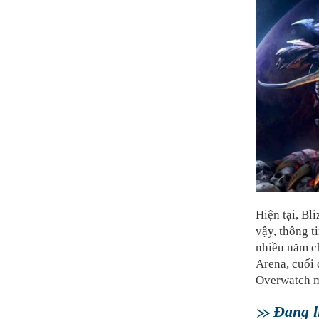
Hiện tại, Bl
vậy, thông t
nhiều năm c
Arena, cuối 
Overwatch mộ
Đang li