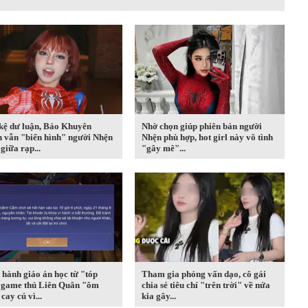
kệ dư luận, Bảo Khuyên
Nhờ chọn giúp phiên bản người
n vẫn "biến hình" người Nhện
Nhện phù hợp, hot girl này vô tình
giữa rạp...
"gây mê"...
hành giáo án học từ "tóp
Tham gia phỏng vấn dạo, cô gái
, game thủ Liên Quân "ôm
chia sẻ tiêu chí "trên trời" về nửa
cay cú vì...
kia gây...