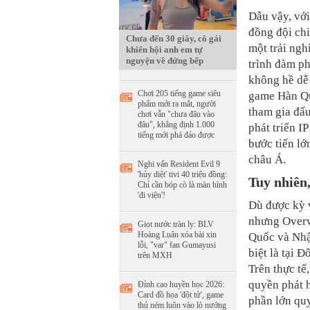
Dẫu vậy, với
đồng đội chi
Chưa đến 30 giây, cô gái
một trải ngh
khiến hội anh em tự
nguyện về đứng bếp
trình đàm p
không hề dễ
Chơi 205 tiếng game siêu
game Hàn Q
phẩm mới ra mắt, người
tham gia đấ
chơi vẫn "chưa đâu vào
đâu", khẳng định 1.000
phát triển I
tiếng mới phá đảo được
bước tiến lớ
châu Á.
Nghi vấn Resident Evil 9
'hủy diệt' tivi 40 triệu đồng:
Tuy nhiên
Chỉ cần bóp cò là màn hình
'đi viện'!
Dù được kỳ v
nhưng Overwa
Giọt nước tràn ly: BLV
Hoàng Luân xóa bài xin
Quốc và Nhậ
lỗi, "var" fan Gumayusi
biệt là tại 
trên MXH
Trên thực tế
quyền phát h
Đỉnh cao huyền học 2026:
Card đồ họa 'đột tử', game
phần lớn qu
thủ ném luôn vào lò nướng