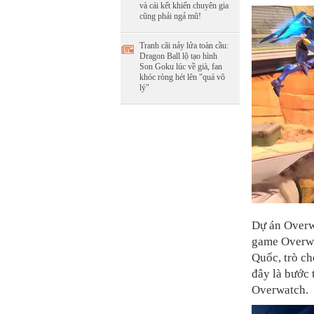
và cái kết khiến chuyên gia
cũng phải ngả mũ!
Tranh cãi nảy lửa toàn cầu:
Dragon Ball lộ tạo hình
Son Goku lúc về già, fan
khóc ròng hét lên "quá vô
lý"
Dự án Overw
game Overwat
Quốc, trò ch
đây là bước 
Overwatch.