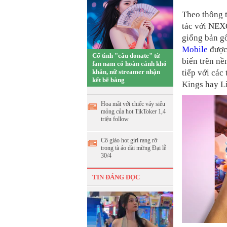
Theo thông t
tác với NEX
giống bản gố
Mobile
được
Cố tình "câu donate" từ
biến trên nề
fan nam có hoàn cảnh khó
khăn, nữ streamer nhận
tiếp với các
kết bẽ bàng
Kings hay L
Hoa mắt với chiếc váy siêu
mỏng của hot TikToker 1,4
triệu follow
Cô giáo hot girl rạng rỡ
trong tà áo dài mừng Đại lễ
30/4
TIN ĐÁNG ĐỌC