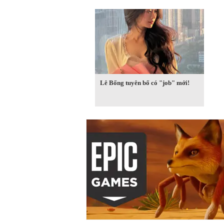
Lê Bống tuyên bố có "job" mới!