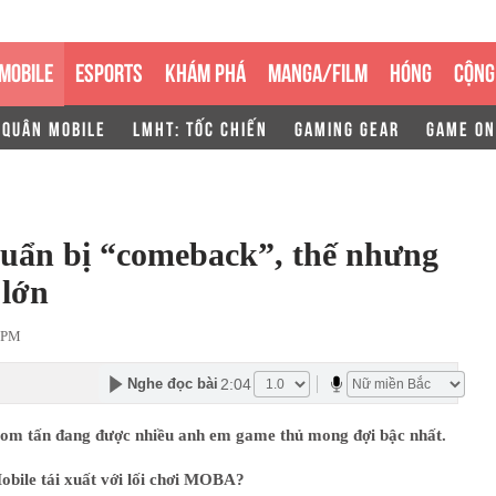
MOBILE
ESPORTS
KHÁM PHÁ
MANGA/FILM
HÓNG
CỘNG
 QUÂN MOBILE
LMHT: TỐC CHIẾN
GAMING GEAR
GAME ON
uẩn bị “comeback”, thế nhưng
 lớn
 PM
2:04
Nghe đọc bài
 bom tấn đang được nhiều anh em game thủ mong đợi bậc nhất.
bile tái xuất với lối chơi MOBA?