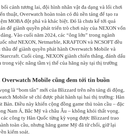
 bối cảnh tương lai, đội hình nhân vật đa dạng và lối chơi
ến thuật, Overwatch hoàn toàn có đủ nền tảng để tạo ra
iệm MOBA đột phá và khác biệt. Đó là chưa kể tới quá
hán để giành quyền phát triển trò chơi này của NEXON vốn
 dàng. Vào cuối năm 2024, các “ông lớn” trong ngành
uốc như NEXON, Netmarble, KRAFTON và NCSOFT đều
u thầu để giành quyền phát hành Overwatch Mobile và
P Starcraft. Cuối cùng, NEXON giành chiến thắng, đánh dấu
n trong việc nâng tầm vị thế của hãng này tại thị trường
, Overwatch Mobile cũng đem tới tin buồn
ọng là “bom tấn” mới của Blizzard trên nền tảng di động,
tch Mobile sẽ chỉ được phát hành tại hai thị trường: Hàn
t Bản. Điều này khiến cộng đồng game thủ toàn cầu – đặc
Đông Nam Á, Bắc Mỹ và châu Âu – không khỏi thất vọng.
, các công ty Hàn Quốc từng kỳ vọng được Blizzard trao
ành toàn cầu, nhưng hãng game Mỹ đã từ chối, giữ lại
yền kiểm soát.