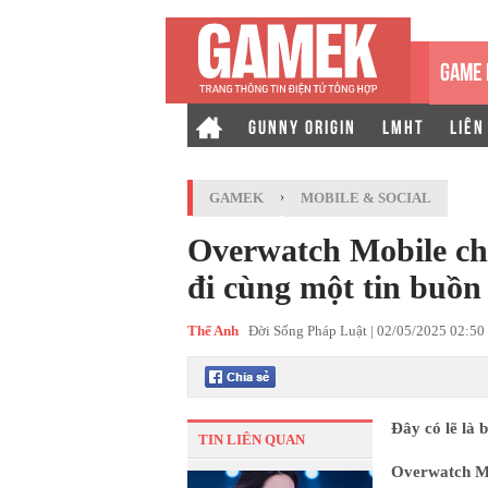
GAME 
GUNNY ORIGIN
LMHT
LIÊN
GAMEK
›
MOBILE & SOCIAL
Overwatch Mobile ch
đi cùng một tin buồn
Thế Anh
Đời Sống Pháp Luật |
02/05/2025 02:50
Đây có lẽ là
TIN LIÊN QUAN
Overwatch Mo