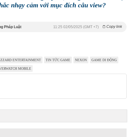
hắc nhạy cảm với mục đích câu view?
Copy link
ng Pháp Luật
11:25 02/05/2025 (GMT +7)
IZZARD ENTERTAINMENT
TIN TỨC GAME
NEXON
GAME DI ĐỘNG
VERWATCH MOBILE