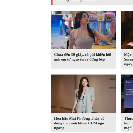
Chưa đến 30 giây, cô gái khiến hội
Mặc 
anh em tự nguyện về đứng bếp
Susa
ngay 
Hoa hậu Mai Phương Thúy có
Thực 
động thái mới khiến CĐM ngỡ
tóp"
ngàng
mặt" 