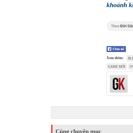
khoảnh k
Theo
Đời Số
Xem thêm:
BL
GAME MỚI
O
Cùng chuyên mục