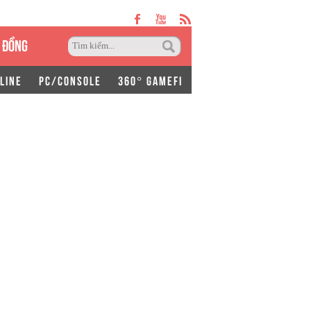
 ĐỒNG
LINE
PC/CONSOLE
360° GAMEFI