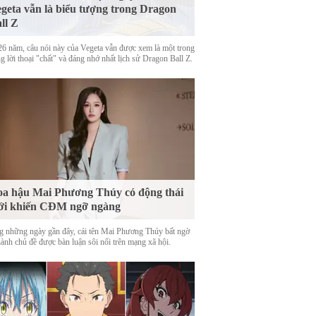
geta vẫn là biểu tượng trong Dragon
ll Z
26 năm, câu nói này của Vegeta vẫn được xem là một trong
 lời thoại "chất" và đáng nhớ nhất lịch sử Dragon Ball Z.
a hậu Mai Phương Thúy có động thái
ới khiến CĐM ngỡ ngàng
g những ngày gần đây, cái tên Mai Phương Thúy bất ngờ
hành chủ đề được bàn luận sôi nổi trên mạng xã hội.