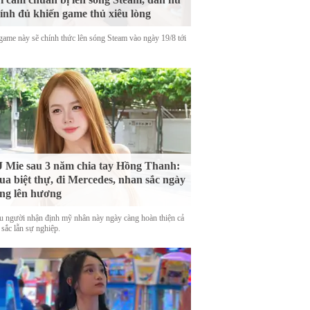
ính đủ khiến game thủ xiêu lòng
game này sẽ chính thức lên sóng Steam vào ngày 19/8 tới
 Mie sau 3 năm chia tay Hồng Thanh:
a biệt thự, đi Mercedes, nhan sắc ngày
ng lên hương
u người nhận định mỹ nhân này ngày càng hoàn thiện cả
 sắc lẫn sự nghiệp.