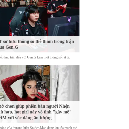
 sở hữu thông số thê thảm trong trận
ua Gen.G
ết thúc trận đấu với Gen.G kèm một thông số rất tệ.
ờ chọn giúp phiên bản người Nhện
ù hợp, hot girl này vô tình "gây mê"
M với vóc dáng ấn tượng
nóng của thương hiệu Spider-Man đang lan tỏa mạnh mẽ