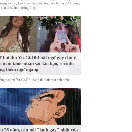
mạng xã hội, kéo theo hàng loạt trào lưu thú vị được cộng
 yêu điện ảnh hưởng ứng.
 bài thủ Yu-Gi-Oh! bất ngờ gây chú ý
i màn khoe nhan sắc táo bạo, soi info
ng thêm ngỡ ngàng
àng bài thủ Yu-Gi-Oh! đang thu hút mọi ánh nhìn.
u 26 năm, câu nói "lạnh gáy" nhất của