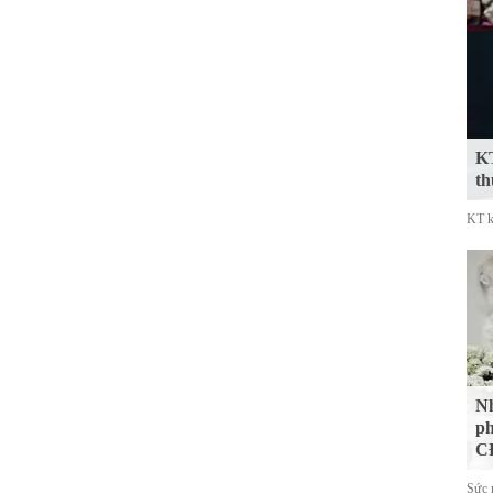
KT
th
KT k
Nh
ph
CĐ
Sức 