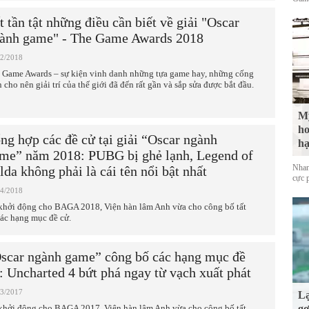
t tần tật những điều cần biết về giải "Oscar
ành game" - The Game Awards 2018
12/2018
 Game Awards – sự kiện vinh danh những tựa game hay, những cống
n cho nên giải trí của thế giới đã đến rất gần và sắp sửa được bắt đầu.
Mỹ
ho
ng hợp các đề cử tại giải “Oscar ngành
hạ
me” năm 2018: PUBG bị ghẻ lạnh, Legend of
Nhan
lda không phải là cái tên nổi bật nhất
cực 
04/2018
khởi động cho BAGA 2018, Viện hàn lâm Anh vừa cho công bố tất
các hạng mục đề cử.
scar ngành game” công bố các hạng mục đề
: Uncharted 4 bứt phá ngay từ vạch xuất phát
03/2017
Lạ
khởi động cho BAGA 2017, Viện hàn lâm Anh vừa cho công bố tất
gợ