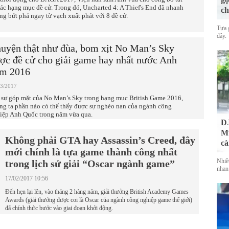
các hạng mục đề cử. Trong đó, Uncharted 4: A Thief's End đã nhanh
ch
ng bứt phá ngay từ vạch xuất phát với 8 đề cử.
Tựa 
đây.
uyện thật như đùa, bom xịt No Man’s Sky
ợc đề cử cho giải game hay nhất nước Anh
m 2016
03/2017
 sự góp mặt của No Man’s Sky trong hạng mục British Game 2016,
ng ta phần nào có thể thấy được sự nghèo nan của ngành công
iệp Anh Quốc trong năm vừa qua.
DJ
Mu
Không phải GTA hay Assassin’s Creed, đây
cà
mới chính là tựa game thành công nhất
Nhiề
trong lịch sử giải “Oscar ngành game”
nhan
17/02/2017 10:56
Đến hẹn lại lên, vào tháng 2 hàng năm, giải thưởng British Academy Games
Awards (giải thưởng được coi là Oscar của ngành công nghiệp game thế giới)
đã chính thức bước vào giai đoạn khởi động.