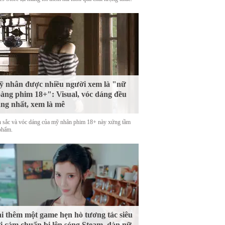
 nhân được nhiều người xem là "nữ
àng phim 18+": Visual, vóc dáng đều
ng nhất, xem là mê
 sắc và vóc dáng của mỹ nhân phim 18+ này xứng tầm
phẩm.
i thêm một game hẹn hò tương tác siêu
i cảm chuẩn bị lên sóng Steam, dàn nữ