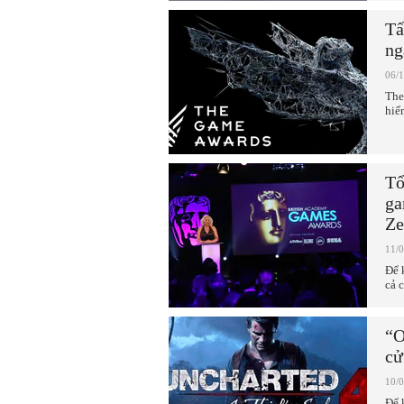
Tấ
ng
06/
The
hiế
Tổ
ga
Ze
11/
Để 
cả 
“O
cử
10/
Để 