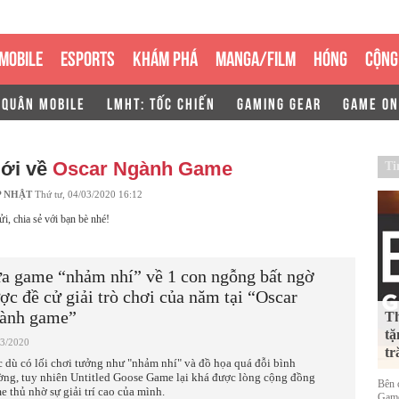
MOBILE
ESPORTS
KHÁM PHÁ
MANGA/FILM
HÓNG
CỘNG
 QUÂN MOBILE
LMHT: TỐC CHIẾN
GAMING GEAR
GAME ON
mới về
Oscar Ngành Game
Ti
P NHẬT
Thứ tư, 04/03/2020 16:12
ửi, chia sẻ với bạn bè nhé!
a game “nhảm nhí” về 1 con ngỗng bất ngờ
ợc đề cử giải trò chơi của năm tại “Oscar
ành game”
Th
tặ
03/2020
tr
 dù có lối chơi tưởng như "nhảm nhí" và đồ họa quá đỗi bình
ờng, tuy nhiên Untitled Goose Game lại khá được lòng cộng đồng
Bên 
e thủ nhờ sự giải trí cao của mình.
Game