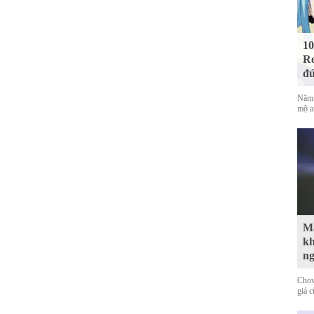
10
Re
đứ
Năm 
mộ a
Mà
kh
n
Chov
giả 