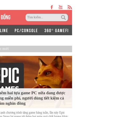
 ĐỒNG
LINE
PC/CONSOLE
360° GAMEFI
n mới
êm hai tựa game PC nữa đang được
ng miễn phí, người dùng tiết kiệm cả
ăm nghìn đồng
cạnh chương trình tặng game hàng tuần, lần này Epic
s Store lại mang tới thêm hai món quà chất lượng khác.