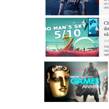
cả 
chó
Ch
đư
nă
10/
Với
chú
ngh