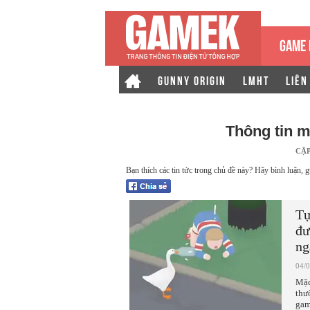
GAME 
GUNNY ORIGIN
LMHT
LIÊN
Thông tin 
CẬ
Bạn thích các tin tức trong chủ đề này? Hãy bình luận, g
Tự
đư
ng
04/
Mặc
thư
gam