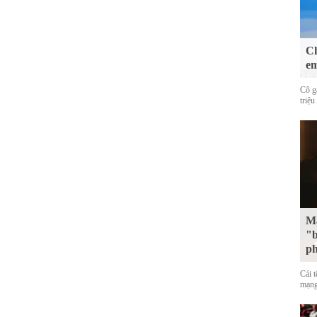
Ch
em
Cô g
triệu
Mặ
"b
p
Cái 
mạng