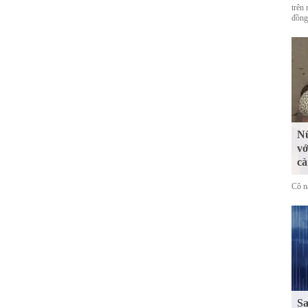
trên 
đồng
Nữ
vớ
cà
Cô n
Sa