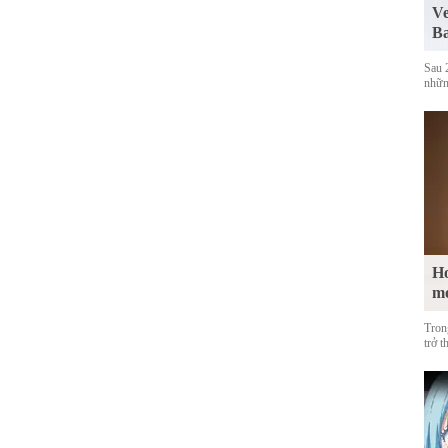
Ve
Ba
Sau 
những
Ho
m
Tron
trở t