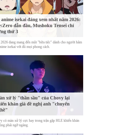
 anime isekai đáng xem nhất năm 2026:
:Zero dẫn đầu, Mushoku Tensei chỉ
ng thứ 3
2026 đang mang đến một "bữa tiệc" dành cho người hâm
nime isekai với đủ mọi phong cách.
n xử lý "thần sầu" của Chovy lại
iến khán giả đề nghị anh "chuyển
ghề"
y có màn xử lý cực hay trong trận gặp HLE khiến khán
cũng phải ngỡ ngàng.