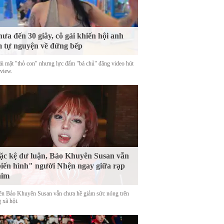
ưa đến 30 giây, cô gái khiến hội anh
 tự nguyện về đứng bếp
ái mặt "thỏ con" nhưng lực đấm "bá chủ" đăng video hút
 view.
c kệ dư luận, Bảo Khuyên Susan vẫn
iến hình" người Nhện ngay giữa rạp
him
tên Bảo Khuyên Susan vẫn chưa hề giảm sức nóng trên
 xã hội.