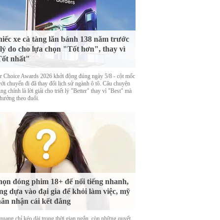
iếc xe cà tàng lăn bánh 138 năm trước
 lý do cho lựa chọn "Tốt hơn", thay vì
ốt nhất"
er Choice Awards 2026 khởi động đúng ngày 5/8 - cột mốc
với chuyến đi đã thay đổi lịch sử ngành ô tô. Câu chuyện
ng chính là lời giải cho triết lý "Better" thay vì "Best" mà
thưởng theo đuổi.
ọn đóng phim 18+ để nổi tiếng nhanh,
ng dựa vào đại gia để khỏi làm việc, mỹ
ân nhận cái kết đắng
quang chỉ kéo dài trong thời gian ngắn, còn những quyết