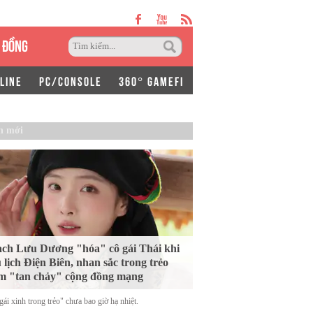
 ĐỒNG
LINE
PC/CONSOLE
360° GAMEFI
n mới
ch Lưu Dương "hóa" cô gái Thái khi
 lịch Điện Biên, nhan sắc trong trẻo
m "tan chảy" cộng đồng mạng
ái xinh trong trẻo" chưa bao giờ hạ nhiệt.