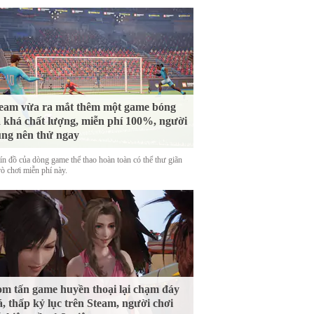
eam vừa ra mắt thêm một game bóng
 khá chất lượng, miễn phí 100%, người
ng nên thử ngay
tín đồ của dòng game thể thao hoàn toàn có thể thư giãn
rò chơi miễn phí này.
m tấn game huyền thoại lại chạm đáy
á, thấp kỷ lục trên Steam, người chơi