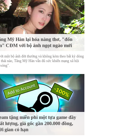
ng Mỹ Hàn lại hóa nàng thơ, "đốn
m" CĐM với bộ ảnh ngọt ngào mới
với một bộ ảnh đời thường và không kèm theo bất kỳ dòng
g thái nào, Tăng Mỹ Hàn vẫn đủ sức khiến mạng xã hội
 sóng".
eam tặng miễn phí một tựa game đầy
ất lượng, giá gốc gần 200.000 đồng,
ời gian có hạn