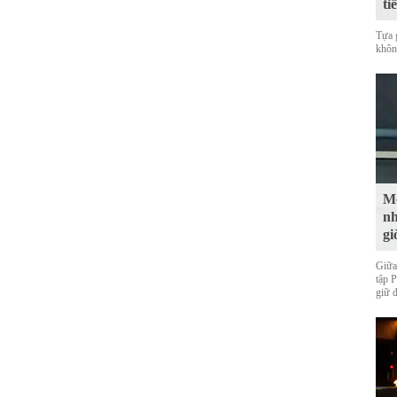
ti
Tựa 
không
Mộ
nh
gi
Giữa
tập 
giữ 