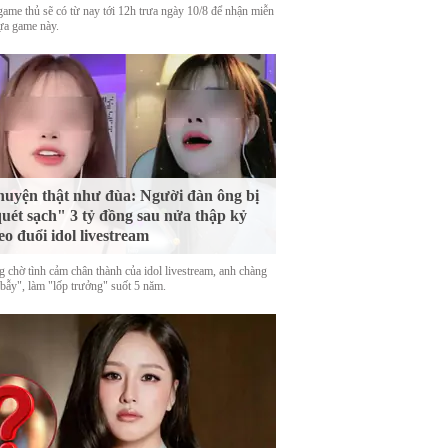
game thủ sẽ có từ nay tới 12h trưa ngày 10/8 để nhận miễn
tựa game này.
uyện thật như đùa: Người đàn ông bị
uét sạch" 3 tỷ đồng sau nửa thập kỷ
eo đuổi idol livestream
g chờ tình cảm chân thành của idol livestream, anh chàng
 bẫy", làm "lốp trưởng" suốt 5 năm.