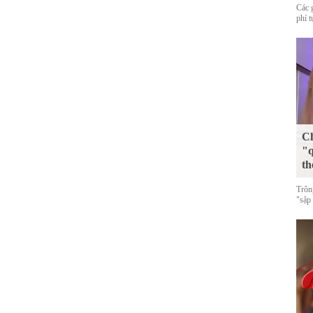
Các 
phí 
Ch
"q
th
Trôn
"sập