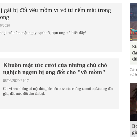
ị gái bị đốt vêu mồm vì vô tư nếm mật trong
 ong
06/2020
 dại mà nếm mật ngay cạnh tổ, bọn ong nó biết đấy!
St
đá
dù
Khuôn mặt tức cười của những chú chó
Các 
nghịch ngợm bị ong đốt cho "vỡ mồm"
với t
08/06/2020 21:17
Chỉ vì sen không có mặt đúng lúc nên boss của chúng ta mới bị đàn ong đầu
gấu, đầu mèo đốt cho túi bụi.
Bo
gi