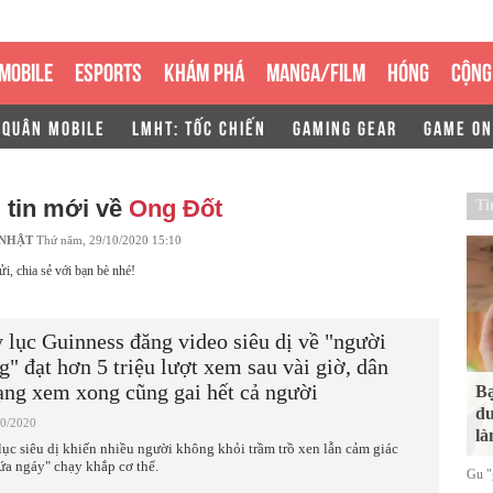
MOBILE
ESPORTS
KHÁM PHÁ
MANGA/FILM
HÓNG
CỘNG
 QUÂN MOBILE
LMHT: TỐC CHIẾN
GAMING GEAR
GAME ON
 tin mới về
Ong Đốt
Ti
 NHẬT
Thứ năm, 29/10/2020 15:10
ửi, chia sẻ với bạn bè nhé!
 lục Guinness đăng video siêu dị về "người
g" đạt hơn 5 triệu lượt xem sau vài giờ, dân
ng xem xong cũng gai hết cả người
Bạ
du
10/2020
là
lục siêu dị khiến nhiều người không khỏi trầm trồ xen lẫn cảm giác
ứa ngáy" chạy khắp cơ thể.
Gu "g