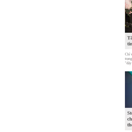
Tă
ti
Chỉ 
trạn
"dậy
St
ch
th