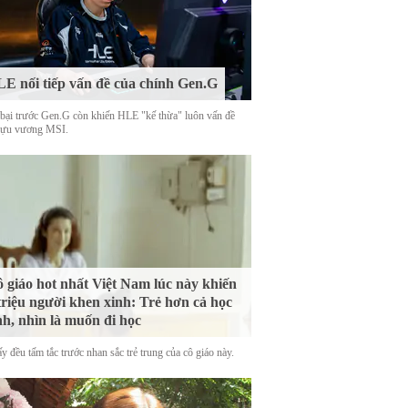
E nối tiếp vấn đề của chính Gen.G
 bại trước Gen.G còn khiến HLE "kế thừa" luôn vấn đề
cựu vương MSI.
 giáo hot nhất Việt Nam lúc này khiến
triệu người khen xinh: Trẻ hơn cả học
nh, nhìn là muốn đi học
y đều tấm tắc trước nhan sắc trẻ trung của cô giáo này.