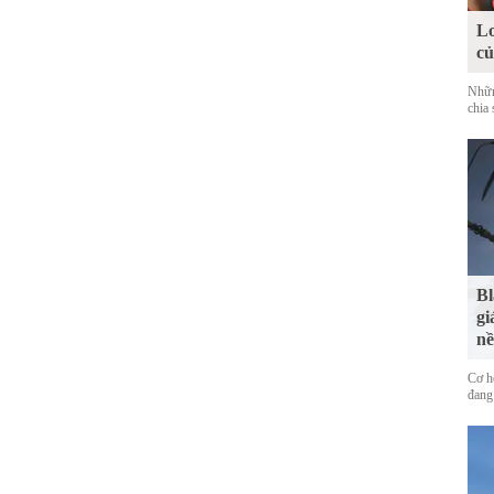
Lo
c
Nhữn
chia 
Bl
gi
nề
Cơ h
đang