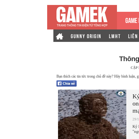
GAME 
GUNNY ORIGIN
LMHT
LIÊN
Thông
CẬP
Bạn thích các tin tức trong chủ đề này? Hãy bình luận, g
Kỷ
on
mạ
29/
Kỷ 
"ng