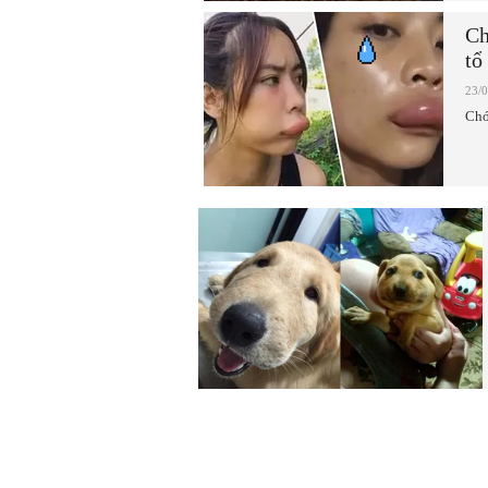
Ch
tổ
23/
Chớ