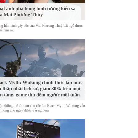
ạt ảnh phá hỏng hình tượng kiêu sa
ủa Mai Phương Thúy
g hình ảnh gây sốc của Mai Phương Thuý bất ngờ được
sẻ rầm rộ.
ack Myth: Wukong chính thức lập mức
á thấp nhất lịch sử, giảm 30% trên mọi
n tảng, game thủ đếm ngược một tuần
ội không thể tốt hơn cho các fan Black Myth: Wukong vẫn
 mong chờ ngày được trải nghiệm.