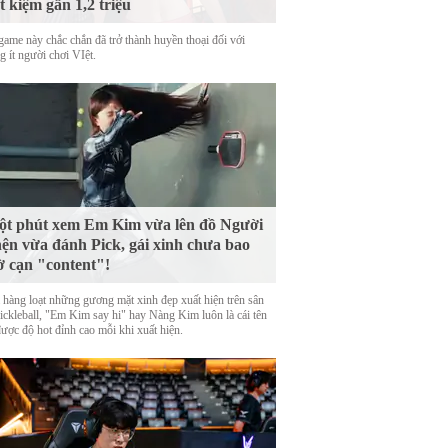
ết kiệm gần 1,2 triệu
game này chắc chắn đã trở thành huyền thoại đối với
 ít người chơi VIệt.
t phút xem Em Kim vừa lên đồ Người
ện vừa đánh Pick, gái xinh chưa bao
ờ cạn "content"!
 hàng loạt những gương mặt xinh đẹp xuất hiện trên sân
Pickleball, "Em Kim say hi" hay Nàng Kim luôn là cái tên
được độ hot đỉnh cao mỗi khi xuất hiện.