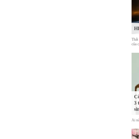
HL
Thất
của 
Cô
3 
si
Ai nấ