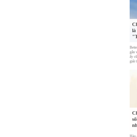
Ch
là
"T
Bett
gắn 
ấy cũ
giải 
Ch
số
nh
Hào 