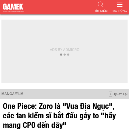
TÌM KIẾM
MỞ RỘNG
MANGA/FILM
QUAY LẠI
One Piece: Zoro là "Vua Địa Ngục",
các fan kiếm sĩ bắt đầu gáy to "hãy
mang CP0 đến đây"