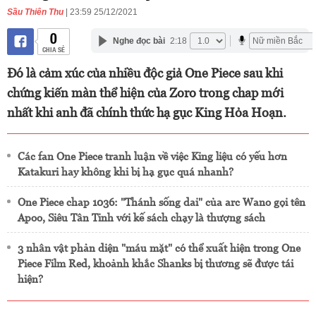
Sầu Thiên Thu
| 23:59 25/12/2021
0
Nghe đọc bài
2:18
CHIA SẺ
Đó là cảm xúc của nhiều độc giả One Piece sau khi
chứng kiến màn thể hiện của Zoro trong chap mới
nhất khi anh đã chính thức hạ gục King Hỏa Hoạn.
Các fan One Piece tranh luận về việc King liệu có yếu hơn
Katakuri hay không khi bị hạ gục quá nhanh?
One Piece chap 1036: "Thánh sống dai" của arc Wano gọi tên
Apoo, Siêu Tân Tinh với kế sách chạy là thượng sách
3 nhân vật phản diện "máu mặt" có thể xuất hiện trong One
Piece Film Red, khoảnh khắc Shanks bị thương sẽ được tái
hiện?