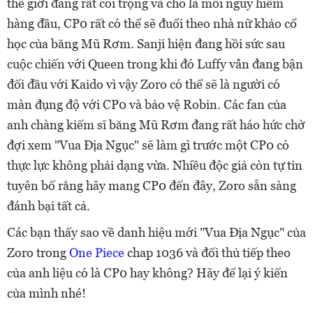
thế giới đang rất coi trọng và cho là mối nguy hiểm
hàng đầu, CP0 rất có thể sẽ đuổi theo nhà nữ khảo cổ
học của băng Mũ Rơm. Sanji hiện đang hồi sức sau
cuộc chiến với Queen trong khi đó Luffy vẫn đang bận
đối đầu với Kaido vì vậy Zoro có thể sẽ là người có
màn đụng độ với CP0 và bảo vệ Robin. Các fan của
anh chàng kiếm sĩ băng Mũ Rơm đang rất háo hức chờ
đợi xem "Vua Địa Ngục" sẽ làm gì trước một CP0 có
thực lực không phải dạng vừa. Nhiều độc giả còn tự tin
tuyên bố rằng hãy mang CP0 đến đây, Zoro sẵn sàng
đánh bại tất cả.
Các bạn thấy sao về danh hiệu mới "Vua Địa Ngục" của
Zoro trong
One Piece
chap 1036 và đối thủ tiếp theo
của anh liệu có là CP0 hay không? Hãy để lại ý kiến
của mình nhé!