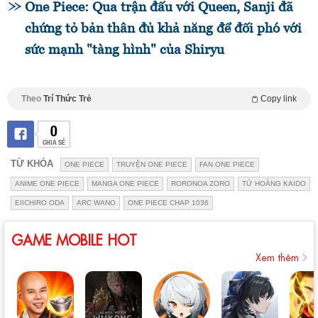
One Piece: Qua trận đấu với Queen, Sanji đã
chứng tỏ bản thân đủ khả năng để đối phó với
sức mạnh "tàng hình" của Shiryu
Theo
Trí Thức Trẻ
Copy link
0
CHIA SẺ
TỪ KHÓA
ONE PIECE
TRUYỆN ONE PIECE
FAN ONE PIECE
ANIME ONE PIECE
MANGA ONE PIECE
RORONOA ZORO
TỨ HOÀNG KAIDO
EIICHIRO ODA
ARC WANO
ONE PIECE CHAP 1036
GAME MOBILE HOT
Xem thêm