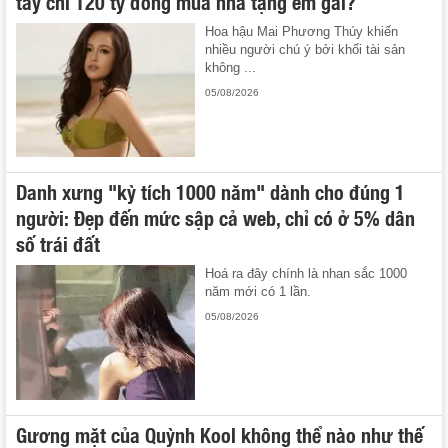
tay chi 120 tỷ đồng mua nhà tặng em gái?
Hoa hậu Mai Phương Thúy khiến
nhiều người chú ý bởi khối tài sản
không ...
05/08/2026
Danh xưng "kỳ tích 1000 năm" dành cho đúng 1
người: Đẹp đến mức sập cả web, chỉ có ở 5% dân
số trái đất
Hoá ra đây chính là nhan sắc 1000
năm mới có 1 lần.
05/08/2026
Gương mặt của Quỳnh Kool không thể nào như thế