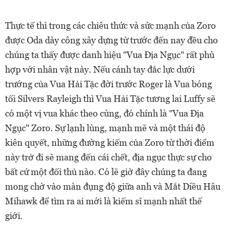
Thực tế thì trong các chiêu thức và sức mạnh của Zoro
được Oda dày công xây dựng từ trước đến nay đều cho
chúng ta thấy được danh hiệu "Vua Địa Ngục" rất phù
hợp với nhân vật này. Nếu cánh tay đắc lực dưới
trướng của Vua Hải Tặc đời trước Roger là Vua bóng
tối Silvers Rayleigh thì Vua Hải Tặc tương lai Luffy sẽ
có một vị vua khác theo cùng, đó chính là "Vua Địa
Ngục" Zoro. Sự lạnh lùng, mạnh mẽ và một thái độ
kiên quyết, những đường kiếm của Zoro từ thời điểm
này trở đi sẽ mang đến cái chết, địa ngục thực sự cho
bất cứ một đối thủ nào. Có lẽ giờ đây chúng ta đang
mong chờ vào màn đụng độ giữa anh và Mắt Diều Hâu
Mihawk để tìm ra ai mới là kiếm sĩ mạnh nhất thế
giới.