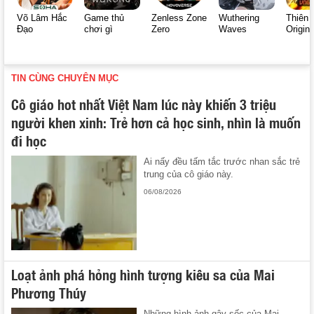
Võ Lâm Hắc
Game thủ
Zenless Zone
Wuthering
Thiên 
Đạo
chơi gì
Zero
Waves
Origin
TIN CÙNG CHUYÊN MỤC
Cô giáo hot nhất Việt Nam lúc này khiến 3 triệu
người khen xinh: Trẻ hơn cả học sinh, nhìn là muốn
đi học
Ai nấy đều tấm tắc trước nhan sắc trẻ
trung của cô giáo này.
06/08/2026
Loạt ảnh phá hỏng hình tượng kiêu sa của Mai
Phương Thúy
Những hình ảnh gây sốc của Mai