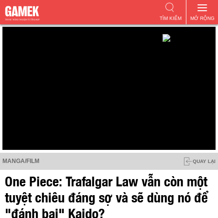
TÌM KIẾM
MỞ RỘNG
MANGA/FILM
QUAY LẠI
One Piece: Trafalgar Law vẫn còn một
tuyệt chiêu đáng sợ và sẽ dùng nó để
"đánh bại" Kaido?