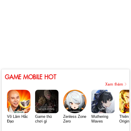
GAME MOBILE HOT
Xem thêm
Võ Lâm Hắc
Game thủ
Zenless Zone
Wuthering
Thiên 
Đạo
chơi gì
Zero
Waves
Origin