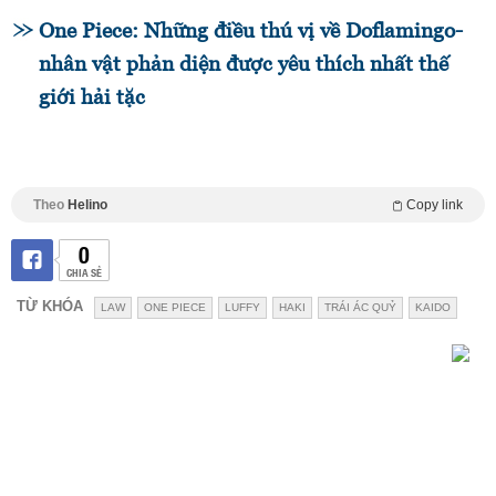
One Piece: Những điều thú vị về Doflamingo-
nhân vật phản diện được yêu thích nhất thế
giới hải tặc
Theo
Helino
Copy link
0
CHIA SẺ
TỪ KHÓA
LAW
ONE PIECE
LUFFY
HAKI
TRÁI ÁC QUỶ
KAIDO