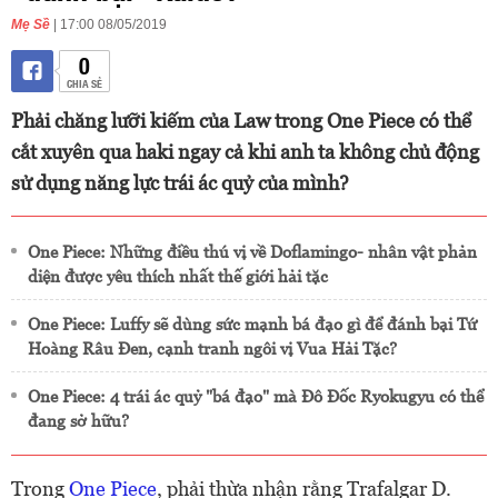
Mẹ Sề
| 17:00 08/05/2019
0
CHIA SẺ
Phải chăng lưỡi kiếm của Law trong One Piece có thể
cắt xuyên qua haki ngay cả khi anh ta không chủ động
sử dụng năng lực trái ác quỷ của mình?
One Piece: Những điều thú vị về Doflamingo- nhân vật phản
diện được yêu thích nhất thế giới hải tặc
One Piece: Luffy sẽ dùng sức mạnh bá đạo gì để đánh bại Tứ
Hoàng Râu Đen, cạnh tranh ngôi vị Vua Hải Tặc?
One Piece: 4 trái ác quỷ "bá đạo" mà Đô Đốc Ryokugyu có thể
đang sở hữu?
Trong
One Piece
, phải thừa nhận rằng Trafalgar D.