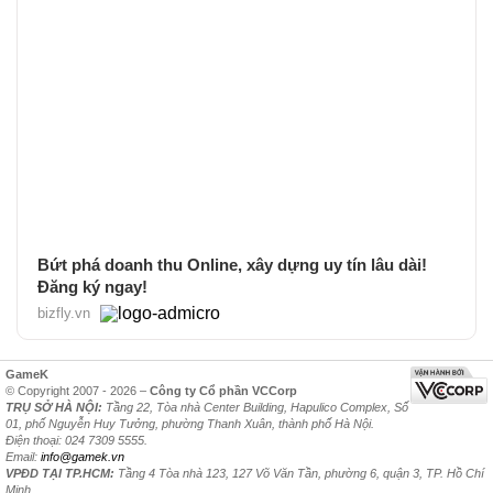
Bứt phá doanh thu Online, xây dựng uy tín lâu dài!
Đăng ký ngay!
bizfly.vn
GameK
© Copyright 2007 - 2026 –
Công ty Cổ phần VCCorp
TRỤ SỞ HÀ NỘI:
Tầng 22, Tòa nhà Center Building, Hapulico Complex, Số
01, phố Nguyễn Huy Tưởng, phường Thanh Xuân, thành phố Hà Nội.
Điện thoại: 024 7309 5555.
Email:
info@gamek.vn
VPĐD TẠI TP.HCM:
Tầng 4 Tòa nhà 123, 127 Võ Văn Tần, phường 6, quận 3, TP. Hồ Chí
Minh