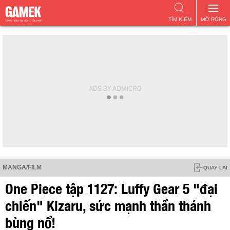
TÌM KIẾM
MỞ RỘNG
MANGA/FILM
QUAY LẠI
One Piece tập 1127: Luffy Gear 5 "đại
chiến" Kizaru, sức mạnh thần thánh
bùng nổ!