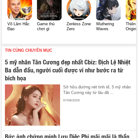
Võ Lâm Hắc
Game thủ
Zenless Zone
Wuthering
Thiên 
Đạo
chơi gì
Zero
Waves
Origin
TIN CÙNG CHUYÊN MỤC
5 mỹ nhân Tân Cương đẹp nhất Cbiz: Địch Lệ Nhiệt
Ba dẫn đầu, người cuối được ví như bước ra từ
bích họa
Sở hữu đường nét tinh tế, 5 mỹ nhân
Tân Cương này từ lâu đã ...
07/08/2026
Bức ảnh chứng minh Lưu Diệc Phi mãi mãi là thần