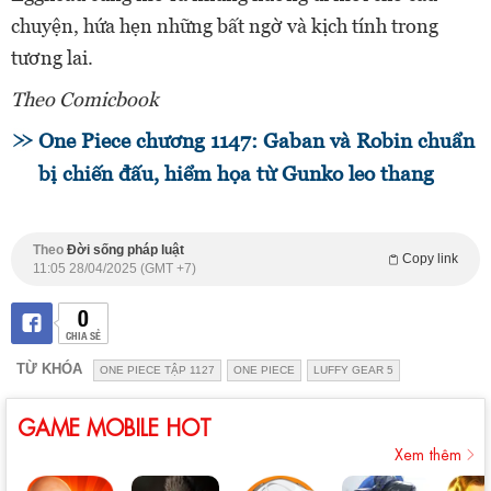
chuyện, hứa hẹn những bất ngờ và kịch tính trong
tương lai.
Theo Comicbook
One Piece chương 1147: Gaban và Robin chuẩn
bị chiến đấu, hiểm họa từ Gunko leo thang
Theo
Đời sống pháp luật
Copy link
11:05 28/04/2025 (GMT +7)
0
CHIA SẺ
TỪ KHÓA
ONE PIECE TẬP 1127
ONE PIECE
LUFFY GEAR 5
GAME MOBILE HOT
Xem thêm