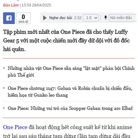
Bảo Lâm
| 15:59 28/04/2025
0
Nghe đọc bài
2:32
CHIA SẺ
Tập phim mới nhất của One Piece đã cho thấy Luffy
Gear 5 với một cuộc chiến mới đầy dữ dội với đô đốc
hải quân.
Những nhân vật One Piece sẵn sàng "lật mặt" phản bội Chính
phủ Thế giới
One Piece chương 1147: Gaban và Robin chuẩn bị chiến đấu,
hiểm họa từ Gunko leo thang
One Piece: Những vai trò của Scopper Gaban trong arc Elbaf
One Piece
đã hoạt động hết công suất kể từ khi anime
trở lại sau sáu tháng tạm dừng (lần tạm dừng dài đầu