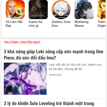
Võ Lâm Hắc
Game thủ
Zenless Zone
Wuthering
Thiên 
Đạo
chơi gì
Zero
Waves
Origin
TIN CÙNG CHUYÊN MỤC
3 khả năng giúp Loki nâng cấp sức mạnh trong One
Piece, đủ sức đối đầu Imu?
Loki vốn đã sở hữu bộ sức mạnh cực
kỳ bá đạo, nhưng để đủ ...
09/08/2026
3 lý do khiến Solo Leveling trở thành một trong