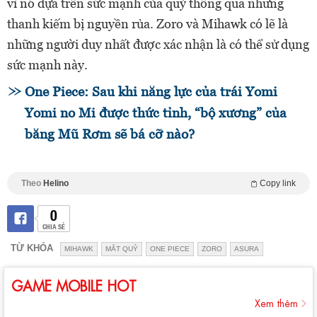
vì nó dựa trên sức mạnh của quỷ thông qua những
thanh kiếm bị nguyền rủa. Zoro và Mihawk có lẽ là
những người duy nhất được xác nhận là có thể sử dụng
sức mạnh này.
One Piece: Sau khi năng lực của trái Yomi
Yomi no Mi được thức tỉnh, “bộ xương” của
băng Mũ Rơm sẽ bá cỡ nào?
Theo
Helino
Copy link
0
CHIA SẺ
TỪ KHÓA
MIHAWK
MẮT QUỶ
ONE PIECE
ZORO
ASURA
GAME MOBILE HOT
Xem thêm