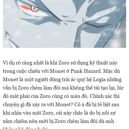
Ví dụ rõ ràng nhất là khi Zoro sử dụng kỹ thuật này
trong cuộc chiến với Monet ở Punk Hazard. Mặc dù
Monet là một người dùng trái ác quỷ hệ Logia những
vẫn bị Zoro chém làm đôi mà không thể tái tạo lại, lúc
đó mắt phải của Zoro cũng có màu đỏ. Chính xác thì
chuyện gì đã xảy ra với Monet? Cô ả đã bị tê liệt sau
khi nhìn vào mắt Zoro, cái này chắc là do bị nỗi sợ
xâm chiếm nên mới bị Zoro chém làm đôi dù anh