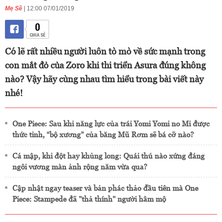
Mẹ Sề
| 12:00 07/01/2019
0
CHIA SẺ
Có lẽ rất nhiều người luôn tò mò về sức mạnh trong
con mắt đỏ của Zoro khi thi triển Asura đúng không
nào? Vậy hãy cùng nhau tìm hiểu trong bài viết này
nhé!
One Piece: Sau khi năng lực của trái Yomi Yomi no Mi được
thức tỉnh, “bộ xương” của băng Mũ Rơm sẽ bá cỡ nào?
Cá mập, khỉ đột hay khủng long: Quái thú nào xứng đáng
ngôi vương màn ảnh rộng năm vừa qua?
Cập nhật ngay teaser và bản phác thảo đầu tiên mà One
Piece: Stampede đã "thả thính" người hâm mộ