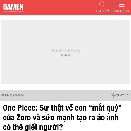
TÌM KIẾM
MỞ RỘNG
MANGA/FILM
QUAY LẠI
One Piece: Sự thật về con “mắt quỷ”
của Zoro và sức mạnh tạo ra ảo ảnh
có thể giết người?