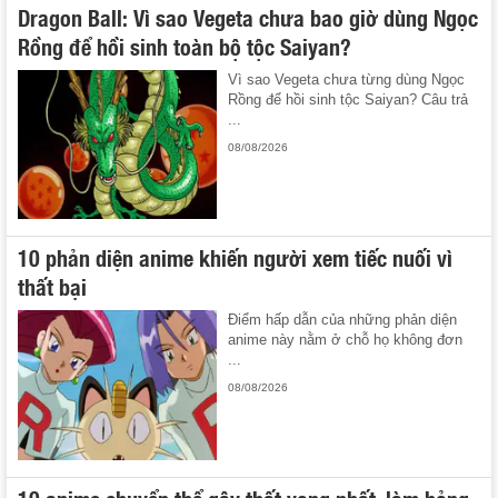
Dragon Ball: Vì sao Vegeta chưa bao giờ dùng Ngọc
Rồng để hồi sinh toàn bộ tộc Saiyan?
Vì sao Vegeta chưa từng dùng Ngọc
Rồng để hồi sinh tộc Saiyan? Câu trả
...
08/08/2026
10 phản diện anime khiến người xem tiếc nuối vì
thất bại
Điểm hấp dẫn của những phản diện
anime này nằm ở chỗ họ không đơn
...
08/08/2026
10 anime chuyển thể gây thất vọng nhất, làm hỏng