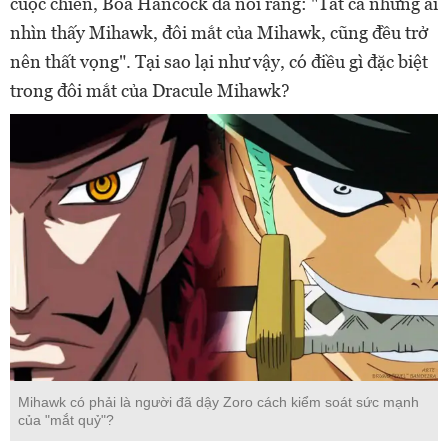
cuộc chiến, Boa Hancock đã nói rằng: "Tất cả những ai
nhìn thấy Mihawk, đôi mắt của Mihawk, cũng đều trở
nên thất vọng". Tại sao lại như vậy, có điều gì đặc biệt
trong đôi mắt của Dracule Mihawk?
Mihawk có phải là người đã dậy Zoro cách kiểm soát sức mạnh
của "mắt quỷ"?