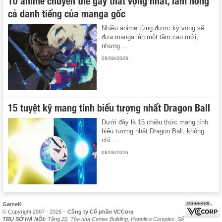
cả danh tiếng của manga gốc
Nhiều anime từng được kỳ vọng sẽ
đưa manga lên một tầm cao mới,
nhưng ...
08/08/2026
15 tuyệt kỹ mang tính biểu tượng nhất Dragon Ball
Dưới đây là 15 chiêu thức mang tính
biểu tượng nhất Dragon Ball, không
chỉ ...
08/08/2026
GameK
© Copyright 2007 - 2026 –
Công ty Cổ phần VCCorp
TRỤ SỞ HÀ NỘI:
Tầng 22, Tòa nhà Center Building, Hapulico Complex, Số