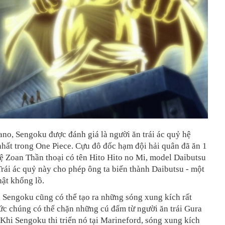
no, Sengoku được đánh giá là người ăn trái ác quỷ hệ
hất trong One Piece. Cựu đô đốc hạm đội hải quân đã ăn 1
hệ Zoan Thần thoại có tên Hito Hito no Mi, model Daibutsu
Trái ác quỷ này cho phép ông ta biến thành Daibutsu - một
ật khổng lồ.
 Sengoku cũng có thể tạo ra những sóng xung kích rất
c chúng có thể chặn những cú đấm từ người ăn trái Gura
Khi Sengoku thi triển nó tại Marineford, sóng xung kích