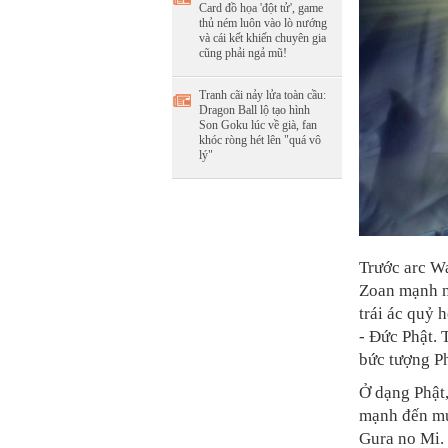
Card đồ họa 'đột tử', game
thủ ném luôn vào lò nướng
và cái kết khiến chuyên gia
cũng phải ngả mũ!
Tranh cãi nảy lửa toàn cầu:
Dragon Ball lộ tạo hình
Son Goku lúc về già, fan
khóc ròng hét lên "quá vô
lý"
Trước arc Wa
Zoan mạnh n
trái ác quỷ 
- Đức Phật. 
bức tượng Ph
Ở dạng Phật,
mạnh đến mứ
Gura no Mi. 