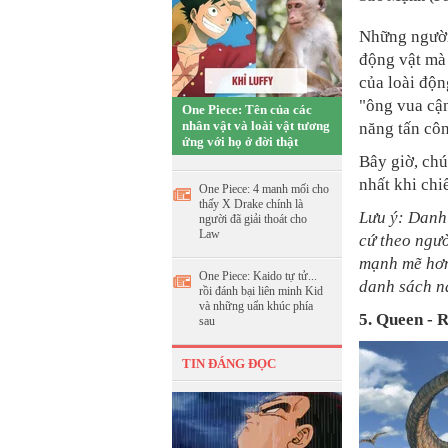
Những ngườ
động vật mà 
của loài độn
"ông vua cận
One Piece: Tên của các
nhân vật và loài vật tương
năng tấn côn
ứng với họ ở đời thật
Bây giờ, chú
nhất khi chi
One Piece: 4 manh mối cho
thấy X Drake chính là
Lưu ý: Danh 
người đã giải thoát cho
Law
cứ theo ngư
mạnh mẽ hơn
One Piece: Kaido tự tử...
danh sách n
rồi đánh bại liên minh Kid
và những uẩn khúc phía
5. Queen
- R
sau
TIN ĐÁNG ĐỌC