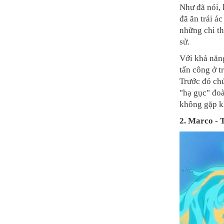
Như đã nói, 
đã ăn trái á
những chi th
sử.
Với khả năng
tấn công ở t
Trước đó ch
"hạ gục" đo
không gặp k
2.
Marco - T