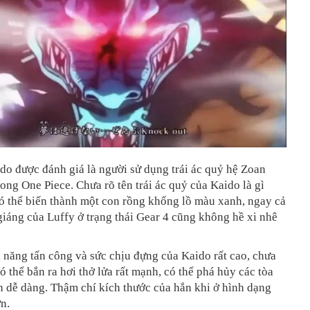
ido được đánh giá là người sử dụng trái ác quỷ hệ Zoan
ong One Piece. Chưa rõ tên trái ác quỷ của Kaido là gì
ó thể biến thành một con rồng khổng lồ màu xanh, ngay cả
giáng của Luffy ở trạng thái Gear 4 cũng không hề xi nhê
 năng tấn công và sức chịu đựng của Kaido rất cao, chưa
ó thể bắn ra hơi thở lửa rất mạnh, có thể phá hủy các tòa
 dễ dàng. Thậm chí kích thước của hắn khi ở hình dạng
n.