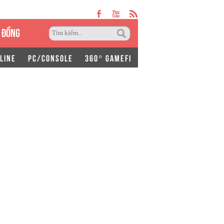
 ĐỒNG
LINE
PC/CONSOLE
360° GAMEFI