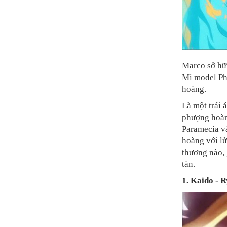
Marco sở hữu
Mi model Ph
hoàng.
Là một trái 
phượng hoàn
Paramecia và
hoàng với lử
thương nào, 
tàn.
1.
Kaido - R