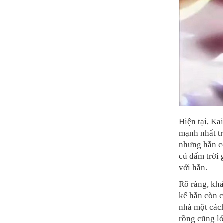
Hiện tại, Ka
mạnh nhất tr
nhưng hắn c
cú đấm trời 
với hắn.
Rõ ràng, khả
kể hắn còn c
nhà một cách
rồng cũng lớ