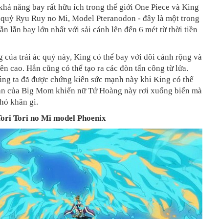
khả năng bay rất hữu ích trong thế giới One Piece và King
c quỷ Ryu Ruy no Mi, Model Pteranodon - đây là một trong
ằn lằn bay lớn nhất với sải cánh lên đến 6 mét từ thời tiền
 của trái ác quỷ này, King có thể bay với đôi cánh rộng và
rên cao. Hắn cũng có thể tạo ra các đòn tấn công từ lửa.
úng ta đã được chứng kiến sức mạnh này khi King có thể
àn của Big Mom khiến nữ Tứ Hoàng này rơi xuống biển mà
hó khăn gì.
ori Tori no Mi model Phoenix