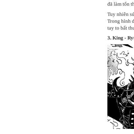
đã làm tổn t
Tuy nhiên sứ
Trong hình d
tay to bất t
3. King
- Ry