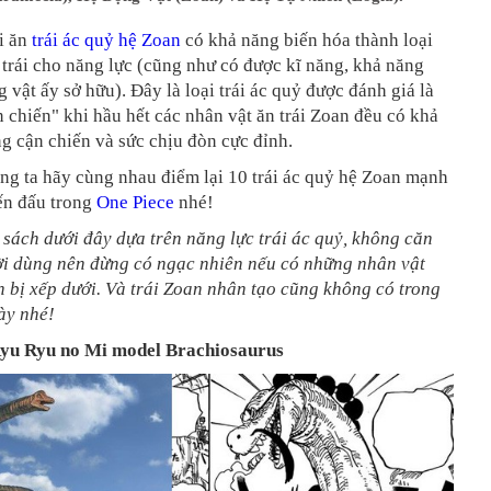
i ăn
trái ác quỷ
hệ Zoan
có khả năng biến hóa thành loại
trái cho năng lực (cũng như có được kĩ năng, khả năng
g vật ấy sở hữu). Đây là loại trái ác quỷ được đánh giá là
 chiến" khi hầu hết các nhân vật ăn trái Zoan đều có khả
g cận chiến và sức chịu đòn cực đỉnh.
ng ta hãy cùng nhau điểm lại 10 trái ác quỷ hệ Zoan mạnh
ến đấu trong
One Piece
nhé!
sách dưới đây dựa trên năng lực trái ác quỷ, không căn
ời dùng nên đừng có ngạc nhiên nếu có những nhân vật
 bị xếp dưới. Và trái Zoan nhân tạo cũng không có trong
ày nhé!
yu Ryu no Mi model Brachiosaurus