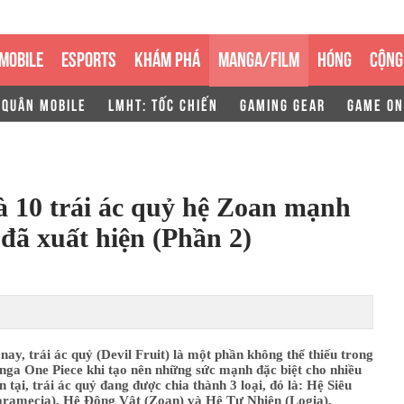
MOBILE
ESPORTS
KHÁM PHÁ
MANGA/FILM
HÓNG
CỘNG
 QUÂN MOBILE
LMHT: TỐC CHIẾN
GAMING GEAR
GAME ON
à 10 trái ác quỷ hệ Zoan mạnh
 đã xuất hiện (Phần 2)
nay, trái ác quỷ (Devil Fruit) là một phần không thể thiếu trong
nga One Piece khi tạo nên những sức mạnh đặc biệt cho nhiều
n tại, trái ác quỷ đang được chia thành 3 loại, đó là: Hệ Siêu
ramecia), Hệ Động Vật (Zoan) và Hệ Tự Nhiên (Logia).