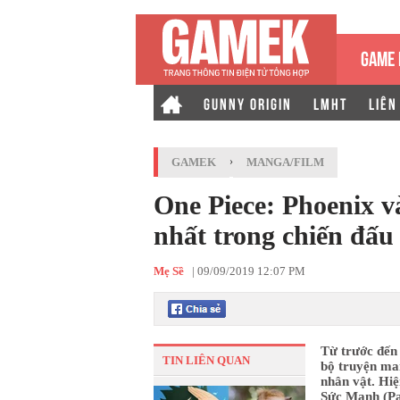
GAME 
GUNNY ORIGIN
LMHT
LIÊN
GAMEK
›
MANGA/FILM
One Piece: Phoenix v
nhất trong chiến đấu
Mẹ Sề
|
09/09/2019 12:07 PM
Từ trước đến 
TIN LIÊN QUAN
bộ truyện ma
nhân vật. Hiệ
Sức Mạnh (Pa