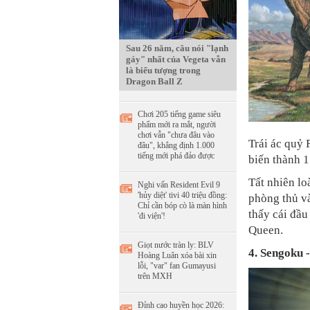
Sau 26 năm, câu nói "lạnh
gáy" nhất của Vegeta vẫn
là biểu tượng trong
Dragon Ball Z
Chơi 205 tiếng game siêu
phẩm mới ra mắt, người
chơi vẫn "chưa đâu vào
Trái ác quỷ
đâu", khẳng định 1.000
tiếng mới phá đảo được
biến thành 1
Tất nhiên lo
Nghi vấn Resident Evil 9
'hủy diệt' tivi 40 triệu đồng:
phòng thủ và
Chỉ cần bóp cò là màn hình
thấy cái đầu
'đi viện'!
Queen.
Giọt nước tràn ly: BLV
4.
Sengoku -
Hoàng Luân xóa bài xin
lỗi, "var" fan Gumayusi
trên MXH
Đỉnh cao huyền học 2026: