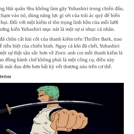
ng Hải quân Shu không làm gãy Yubashiri trong chiến đấu,
chạm vào nó, dùng năng lực gỉ sét của trái ác quỷ để biến
 bụi. Đối với một kiếm sĩ tôn trọng linh hồn của mỗi lưỡi
hứng kiến Yubashiri mục nát là một sự sỉ nhục cá nhân.
đã chôn cất hài cốt của thanh kiếm trên Thriller Bark, trao
ễ tiễn biệt của chiến binh. Ngay cả khi đã chết, Yubashiri
 một sự thật sâu sắc hơn về Zoro: anh coi mỗi thanh kiếm là
ạn đồng hành chứ không phải là một công cụ, điều này
t mát đau đớn hơn bất kỳ vết thương nào trên cơ thể.
tetsu