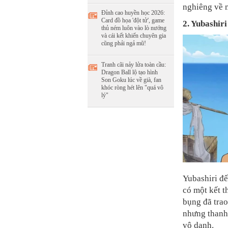
nghiêng về m
Đỉnh cao huyền học 2026:
Card đồ họa 'đột tử', game
2. Yubashiri
thủ ném luôn vào lò nướng
và cái kết khiến chuyên gia
cũng phải ngả mũ!
Tranh cãi nảy lửa toàn cầu:
Dragon Ball lộ tạo hình
Son Goku lúc về già, fan
khóc ròng hét lên "quá vô
lý"
Yubashiri đ
có một kết t
bụng đã trao
nhưng thanh
vô danh.