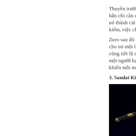
Thuyền trưở
hắn chỉ cần 
nó thành cát
kiếm, việc c
Zoro sau đó 
cho nó một l
cũng tiết lộ
một người b
khiến mỗi mấ
3. Sandai Ki