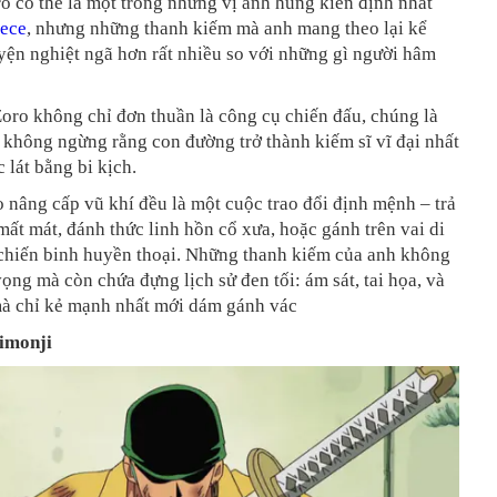
 có thể là một trong những vị anh hùng kiên định nhất
iece
, nhưng những thanh kiếm mà anh mang theo lại kể
ện nghiệt ngã hơn rất nhiều so với những gì người hâm
oro không chỉ đơn thuần là công cụ chiến đấu, chúng là
 không ngừng rằng con đường trở thành kiếm sĩ vĩ đại nhất
 lát bằng bi kịch.
 nâng cấp vũ khí đều là một cuộc trao đổi định mệnh – trả
mất mát, đánh thức linh hồn cổ xưa, hoặc gánh trên vai di
 chiến binh huyền thoại. Những thanh kiếm của anh không
vọng mà còn chứa đựng lịch sử đen tối: ám sát, tai họa, và
à chỉ kẻ mạnh nhất mới dám gánh vác
imonji