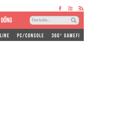
 ĐỒNG
LINE
PC/CONSOLE
360° GAMEFI