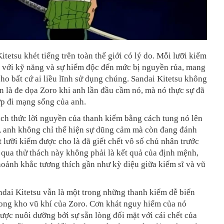
tetsu khét tiếng trên toàn thế giới có lý do. Mỗi lưỡi kiếm
c với kỹ năng và sự hiểm độc đến mức bị nguyền rủa, mang
cho bất cứ ai liều lĩnh sử dụng chúng. Sandai Kitetsu không
n là đe dọa Zoro khi anh lần đầu cầm nó, mà nó thực sự đã
ớp đi mạng sống của anh.
ch thức lời nguyền của thanh kiếm bằng cách tung nó lên
, anh không chỉ thể hiện sự dũng cảm mà còn đang đánh
 lưỡi kiếm được cho là đã giết chết vô số chủ nhân trước
 qua thử thách này không phải là kết quả của định mệnh,
oảnh khắc tương thích gần như kỳ diệu giữa kiếm sĩ và vũ
ndai Kitetsu vẫn là một trong những thanh kiếm dễ biến
rong kho vũ khí của Zoro. Cơn khát nguy hiểm của nó
ợc nuôi dưỡng bởi sự sẵn lòng đối mặt với cái chết của