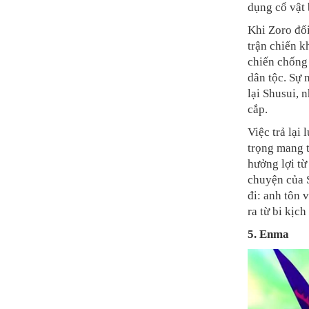
dụng cổ vật 
Khi Zoro đối
trận chiến k
chiến chống 
dân tộc. Sự
lại Shusui, 
cắp.
Việc trả lạ
trọng mang 
hưởng lợi từ
chuyện của S
đi: anh tôn 
ra từ bi kịch
5. Enma