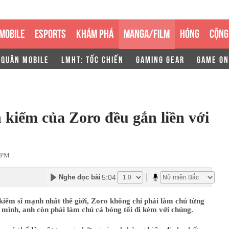
MOBILE
ESPORTS
KHÁM PHÁ
MANGA/FILM
HÓNG
CỘNG
 QUÂN MOBILE
LMHT: TỐC CHIẾN
GAMING GEAR
GAME ON
 kiếm của Zoro đều gắn liền với
 PM
5:04
Nghe đọc bài
kiếm sĩ mạnh nhất thế giới, Zoro không chỉ phải làm chủ từng
 mình, anh còn phải làm chủ cả bóng tối đi kèm với chúng.