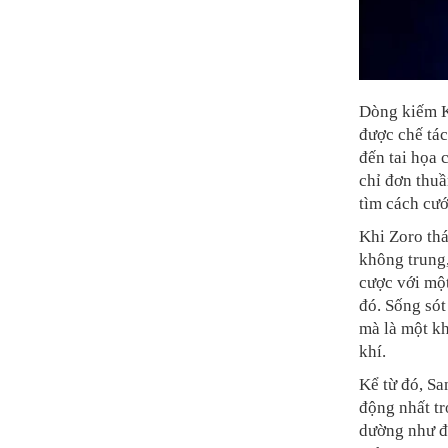
Dòng kiếm Ki
được chế tá
đến tai họa 
chỉ đơn thuầ
tìm cách cư
Khi Zoro thá
không trung
cược với một
đó. Sống sót
mà là một kh
khí.
Kể từ đó, Sa
động nhất t
dường như đư