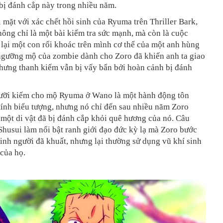
bị đánh cắp này trong nhiều năm.
 mặt với xác chết hồi sinh của Ryuma trên Thriller Bark,
hông chỉ là một bài kiểm tra sức mạnh, mà còn là cuộc
lại một con rối khoác trên mình cơ thể của một anh hùng
 ngưỡng mộ của zombie dành cho Zoro đã khiến anh ta giao
nhưng thanh kiếm vẫn bị vấy bẩn bởi hoàn cảnh bị đánh
i lưỡi kiếm cho mộ Ryuma ở Wano là một hành động tôn
tính biểu tượng, nhưng nó chỉ đến sau nhiều năm Zoro
 một di vật đã bị đánh cắp khỏi quê hương của nó. Câu
husui làm nổi bật ranh giới đạo đức kỳ lạ mà Zoro bước
vinh người đã khuất, nhưng lại thường sử dụng vũ khí sinh
 của họ.