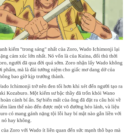
anh kiếm "trong sáng" nhất của Zoro, Wado Ichimonji lại
ng cảm xúc lớn nhất. Nó vốn là của Kuina, đối thủ thời
Zoro, người đã qua đời quá sớm. Zoro nhận lấy Wado không
ợi phẩm, mà là đài tưởng niệm cho giấc mơ dang dở của
hông bao giờ kịp trưởng thành.
ado Ichimonji trở nên đen tối hơn khi xét đến người tạo ra
uki Kozaburo. Một kiếm sư bậc thầy đã trốn khỏi Wano
hoàn cảnh bí ẩn. Sự biến mất của ông đã đặt ra câu hỏi về
iếm làm thế nào đến được một võ đường hẻo lánh, và liệu
ro có mang gánh nặng tội lỗi hay bí mật nào gắn liền với
a nó hay không.
 của Zoro với Wado ít liên quan đến sức mạnh thô bạo mà