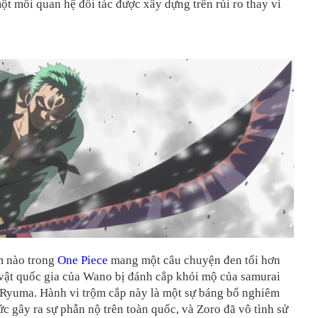
một mối quan hệ đối tác được xây dựng trên rủi ro thay vì
m nào trong
One Piece
mang một câu chuyện đen tối hơn
 vật quốc gia của Wano bị đánh cắp khỏi mộ của samurai
 Ryuma. Hành vi trộm cắp này là một sự báng bổ nghiêm
c gây ra sự phẫn nộ trên toàn quốc, và Zoro đã vô tình sử