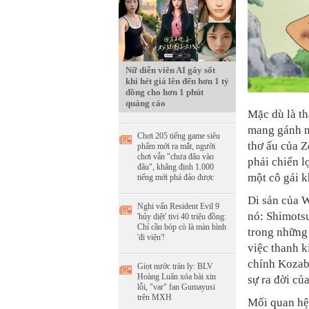
Nữ diễn viên AI gây sốt
khi hét giá lên đến hơn 1 tỷ
đồng cho hơn 1 phút
quảng cáo
Mặc dù là th
mang gánh nặ
Chơi 205 tiếng game siêu
thơ ấu của 
phẩm mới ra mắt, người
chơi vẫn "chưa đâu vào
phải chiến l
đâu", khẳng định 1.000
một cô gái k
tiếng mới phá đảo được
Di sản của W
Nghi vấn Resident Evil 9
nó: Shimots
'hủy diệt' tivi 40 triệu đồng:
Chỉ cần bóp cò là màn hình
trong những 
'đi viện'!
việc thanh k
chính Kozabu
Giọt nước tràn ly: BLV
Hoàng Luân xóa bài xin
sự ra đời củ
lỗi, "var" fan Gumayusi
trên MXH
Mối quan hệ