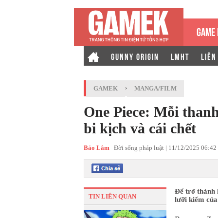
GAME 
GUNNY ORIGIN
LMHT
LIÊN
GAMEK
›
MANGA/FILM
One Piece: Mỗi thanh
bi kịch và cái chết
Bảo Lâm
Đời sống pháp luật |
11/12/2025 06:42
Để trở thành 
TIN LIÊN QUAN
lưỡi kiếm của