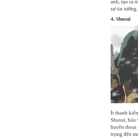
anh, tạo ra 
sự tin tưởng.
4. Shusui
Ít thanh kiế
Shusui, báu
huyền thoại
trọng đến mứ