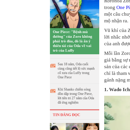
Roronoa Zoro
trong
One P
một câu chuy
mộ nhận ra.
Vũ khí của Z
One Piece: "Bệnh mù
đường" của Zoro không
lời nhắc nhở
phải trò đùa, đó là ẩn ý
của anh được
thiên tài của Oda về vai
trò của Luffy
Mỗi lần Zoro
giá bằng sự 
Sau 18 năm, Oda cuối
sản của các
cùng cũng tiết lộ sức mạnh
chỉ là tham 
cổ xưa của Luffy trong
One Piece
gánh nặng m
1. Wado Ich
Khi Shanks chiếm sóng
dồn dập trong One Piece,
lời tiên tri 27 năm của Oda
đã ứng nghiệm
TIN ĐÁNG ĐỌC