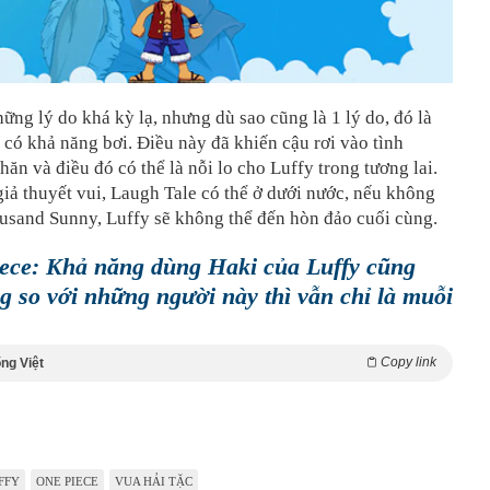
ững lý do khá kỳ lạ, nhưng dù sao cũng là 1 lý do, đó là
có khả năng bơi. Điều này đã khiến cậu rơi vào tình
ăn và điều đó có thể là nỗi lo cho Luffy trong tương lai.
iả thuyết vui, Laugh Tale có thể ở dưới nước, nếu không
ousand Sunny, Luffy sẽ không thể đến hòn đảo cuối cùng.
ece: Khả năng dùng Haki của Luffy cũng
g so với những người này thì vẫn chỉ là muỗi
Copy link
ng Việt
FFY
ONE PIECE
VUA HẢI TẶC