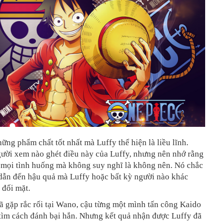
ững phẩm chất tốt nhất mà Luffy thể hiện là liều lĩnh.
ười xem nào ghét điều này của Luffy, nhưng nên nhớ rằng
o mọi tình huống mà không suy nghĩ là không nên. Nó chắc
 dẫn đến hậu quả mà Luffy hoặc bất kỳ người nào khác
đối mặt.
ã gặp rắc rối tại Wano, cậu từng một mình tấn công Kaido
 tìm cách đánh bại hắn. Nhưng kết quả nhận được
Luffy đã