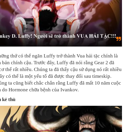
ững thứ có thể ngăn Luffy trở thành Vua hải tặc chính là
 bản chính cậu. Trước đây, Luffy đã nói rằng Gear 2 đã
cơ thể rất nhiều. Chúng ta đã thấy cậu sử dụng nó rất nhiều
ây có thể là một yếu tố đã được thay đổi sau timeskip.
húng
ta cũng biết chắc chắn rằng Luffy đã mất 10 năm cuộc
h do Hormone chữa bệnh của Ivankov.
u kẻ thù