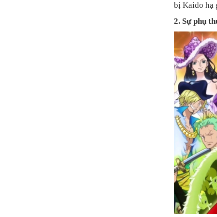
bị Kaido hạ 
2. Sự phụ t