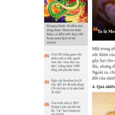
Dragon Ball: 10 điều ước
từng được Shenron thực
hiện, có điều ước thay đổi
hoàn toàn lịch sử bộ
truyện
Một trong nh
sức khỏe của
Chơi 205 tiếng game siêu
phẩm mới ra mắt, người
gây hại cho 
chơi vẫn "chưa đâu vào
lần, nhưng đ
đâu", khẳng định 1.000
tiếng mới phá đảo được
Ngoài ra, c
đời của mìn
Nghi vấn Resident Evil 9
'hủy diệt' tivi 40 triệu đồng:
4. Quá nhiề
Chỉ cần bóp cò là màn hình
'đi viện'!
Giọt nước tràn ly: BLV
Hoàng Luân xóa bài xin
lỗi, "var" fan Gumayusi
trên MXH