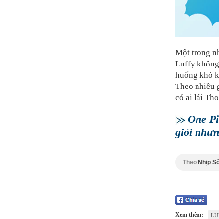
Một trong nh
Luffy không 
huống khó kh
Theo nhiều g
có ai lái Th
One Pi
giỏi nhưn
Theo
Nhịp Số
Xem thêm:
LU