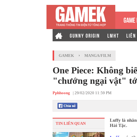
GAME 
GUNNY ORIGIN
LMHT
LIÊN
GAMEK
›
MANGA/FILM
One Piece: Không biết
"chướng ngại vật" tớ
Pphhoong
|
29/02/2020 11:59 PM
Luffy là nhân
TIN LIÊN QUAN
Hải Tặc.