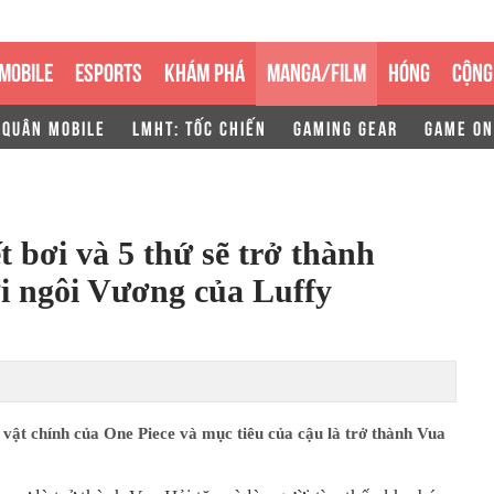
MOBILE
ESPORTS
KHÁM PHÁ
MANGA/FILM
HÓNG
CỘNG
 QUÂN MOBILE
LMHT: TỐC CHIẾN
GAMING GEAR
GAME ON
 bơi và 5 thứ sẽ trở thành
i ngôi Vương của Luffy
 vật chính của One Piece và mục tiêu của cậu là trở thành Vua