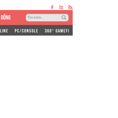
 ĐỒNG
LINE
PC/CONSOLE
360° GAMEFI