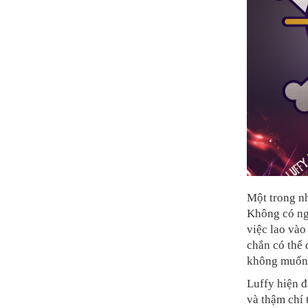
Một trong nh
Không có ng
việc lao và
chắn có thể
không muốn 
Luffy hiện đ
và thậm chí