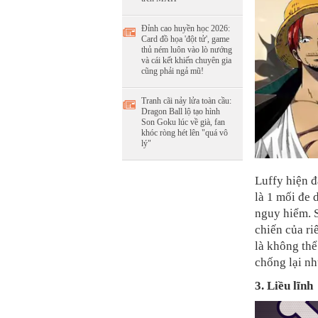
Đỉnh cao huyền học 2026:
Card đồ họa 'đột tử', game
thủ ném luôn vào lò nướng
và cái kết khiến chuyên gia
cũng phải ngả mũ!
Tranh cãi nảy lửa toàn cầu:
Dragon Ball lộ tạo hình
Son Goku lúc về già, fan
khóc ròng hét lên "quá vô
lý"
Luffy hiện đ
là 1 mối đe 
nguy hiểm. 
chiến của ri
là không thể
chống lại n
3. Liều lĩnh