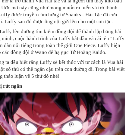
 mơ là trở thành Vua Hải tặc và là người tìm thấy kho báu
. Ước mơ này cũng như mong muốn ra biển và trở thành
Luffy được truyền cảm hứng từ Shanks - Hải Tặc đã cứu
ổi. Luffy sau đó được ông nội gửi lên cho một sơn tặc.
Luffy lên đường tìm kiếm đồng đội để thành lập băng hải
g mình, cuộc hành trình của Luffy bắt đầu và cái tên "Luffy
dần nổi tiếng trong toàn thế giới One Piece.
Luffy hiện
p các đồng đội ở Wano để hạ gục Tứ Hoàng Kaido.
g ta đều biết rằng Luffy sẽ kết thúc với tư cách là Vua hải
ột số thứ có thể ngăn cậu trên con đường đi. Trong bài viết
g thảo luận về 5 thứ đó nhé!
bị rút ngắn