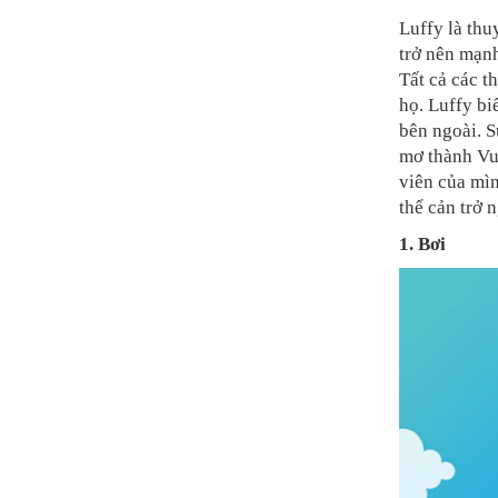
Luffy là thu
trở nên mạnh
Tất cả các t
họ. Luffy bi
bên ngoài. S
mơ thành Vua
viên của mìn
thể cản trở 
1. Bơi