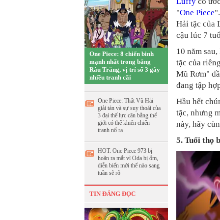
Luffy
có ước
"
One Piece
"
Hải tặc của 
cậu lúc 7 tu
10 năm sau, 
One Piece: 8 chiến binh
mạnh nhất trong băng
tặc của riên
Râu Trắng, vị trí số 3 gây
Mũ Rơm" dần 
nhiều tranh cãi
đang tập hợ
Hầu hết chún
One Piece: Thất Vũ Hải
giải tán và sự suy thoái của
tặc, nhưng m
3 đại thế lực cân bằng thế
giới có thể khiến chiến
này, hãy cùn
tranh nổ ra
5. Tuổi thọ 
HOT: One Piece 973 bị
hoãn ra mắt vì Oda bị ốm,
diễn biến mới thế nào sang
tuần sẽ rõ
TIN ĐÁNG ĐỌC