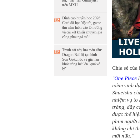
lỗi, "var" fan Gumayusi
trên MXH
Đỉnh cao huyền học 2026:
Card đồ họa 'đột tử', game
thủ ném luôn vào lò nướng
và cái kết khiến chuyên gia
cũng phải ngả mũ!
Tranh cãi nảy lửa toàn cầu:
Dragon Ball lộ tạo hình
Son Goku lúc về già, fan
khóc ròng hét lên "quá vô
Chia sẻ của
lý"
"
One Piece
l
niềm vinh dự
Shueisha cù
nhiệm vụ to 
tráng, đầy 
được thể hi
phim người đ
không chỉ t
mới nữa."