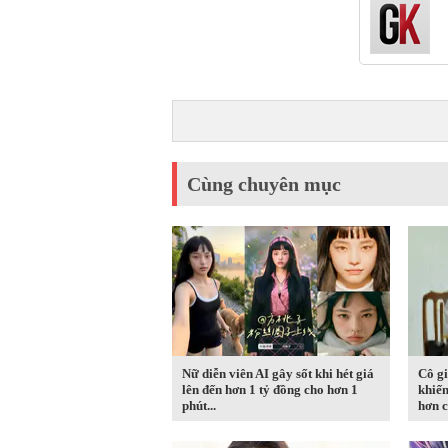
Cùng chuyên mục
Nữ diễn viên AI gây sốt khi hét giá
Cô gi
lên đến hơn 1 tỷ đồng cho hơn 1
khiến
phút...
hơn c