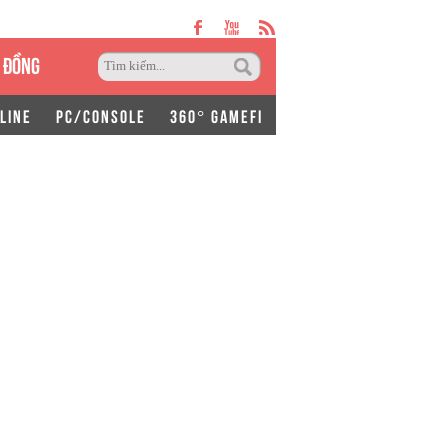
 ĐỒNG
LINE
PC/CONSOLE
360° GAMEFI