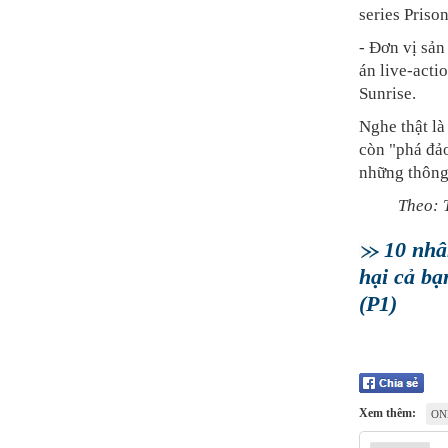
series Priso
- Đơn vị sản
án live-act
Sunrise.
Nghe thật l
còn "phá đả
những thông 
Theo: 
10 nhâ
hại cả bạ
(P1)
Xem thêm:
ON