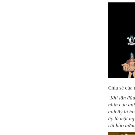
Chia sẻ của 
"Khi lần đầu
nhìn của anh
anh ấy là ho
ấy là một n
rất hào hứng