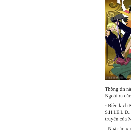
Thông tin nà
Ngoài ra cũn
- Biên kịch 
S.H.I.E.L.D
truyện của M
- Nhà sản xu