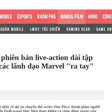
MOBILE
ESPORTS
KHÁM PHÁ
MANGA/FILM
HÓNG
CỘNG
 QUÂN MOBILE
LMHT: TỐC CHIẾN
GAMING GEAR
GAME ON
 phiên bản live-action dài tập
các lãnh đạo Marvel "ra tay"
 nhất về dự án chuyển thể series One Piece thành phim người
 do Hollywood thực hiện đang khiến cả cộng đồng mạng xôn