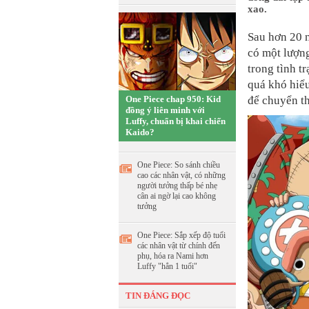
xao.
Sau hơn 20 
có một lượng
trong tình t
quá khó hiể
One Piece chap 950: Kid
để chuyển th
đồng ý liên minh với
Luffy, chuẩn bị khai chiến
Kaido?
One Piece: So sánh chiều
cao các nhân vật, có những
người tưởng thấp bé nhẹ
cân ai ngờ lại cao không
tưởng
One Piece: Sắp xếp độ tuổi
các nhân vật từ chính đến
phụ, hóa ra Nami hơn
Luffy "hẳn 1 tuổi"
TIN ĐÁNG ĐỌC