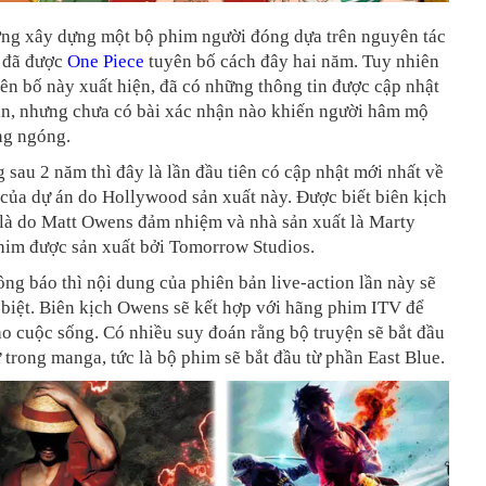
ưởng xây dựng một bộ phim người đóng dựa trên nguyên tác
h đã được
One Piece
tuyên bố cách đây hai năm. Tuy nhiên
yên bố này xuất hiện, đã có những thông tin được cập nhật
án, nhưng chưa có bài xác nhận nào khiến người hâm mộ
ng ngóng.
 sau 2 năm thì đây là lần đầu tiên có cập nhật mới nhất về
của dự án do Hollywood sản xuất này. Được biết biên kịch
 là do Matt Owens đảm nhiệm và nhà sản xuất là Marty
phim được sản xuất bởi Tomorrow Studios.
ng báo thì nội dung của phiên bản live-action lần này sẽ
biệt. Biên kịch Owens sẽ kết hợp với hãng phim ITV để
o cuộc sống. Có nhiều suy đoán rằng bộ truyện sẽ bắt đầu
 trong manga, tức là bộ phim sẽ bắt đầu từ phần East Blue.