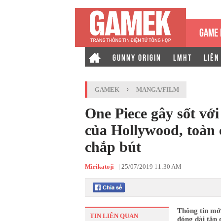
GAME 
GUNNY ORIGIN
LMHT
LIÊN
GAMEK
›
MANGA/FILM
One Piece gây sốt với
của Hollywood, toàn 
chắp bút
Mirikatoji
|
25/07/2019 11:30 AM
Thông tin mới
TIN LIÊN QUAN
đóng dài tập