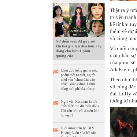
Thật ra ý t
truyện tran
kể từ khi tu
thêm về dự 
vô cùng mo
Nữ diễn viên AI gây sốt
khi hét giá lên đến hơn 1 tỷ
Và cuối cùng
đồng cho hơn 1 phút
mặt nhân sự 
quảng cáo
của phim sẽ
Adelstein, 
Chơi 205 tiếng game siêu
phẩm mới ra mắt, người
Theo như thô
chơi vẫn "chưa đâu vào
đâu", khẳng định 1.000
vô cùng đặc 
tiếng mới phá đảo được
đưa Luffy và
tương tự như
Nghi vấn Resident Evil 9
'hủy diệt' tivi 40 triệu đồng:
Chỉ cần bóp cò là màn hình
'đi viện'!
Giọt nước tràn ly: BLV
Hoàng Luân xóa bài xin