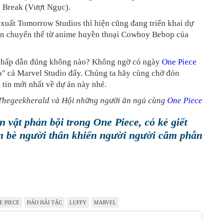
n Break (Vượt Ngục).
 xuất Tomorrow Studios thì hiện cũng đang triển khai dự
ion chuyển thể từ anime huyền thoại Cowboy Bebop của
à hấp dẫn đúng không nào? Không ngờ có ngày
One Piece
o" cả Marvel Studio đấy. Chúng ta hãy cùng chờ đón
tin mới nhất về dự án này nhé.
Thegeekherald và Hội những người ăn ngủ cùng
One Piece
n vật phản bội trong One Piece, có kẻ giết
n bè người thân khiến người người căm phẫn
E PIECE
ĐẢO HẢI TẶC
LUFFY
MARVEL