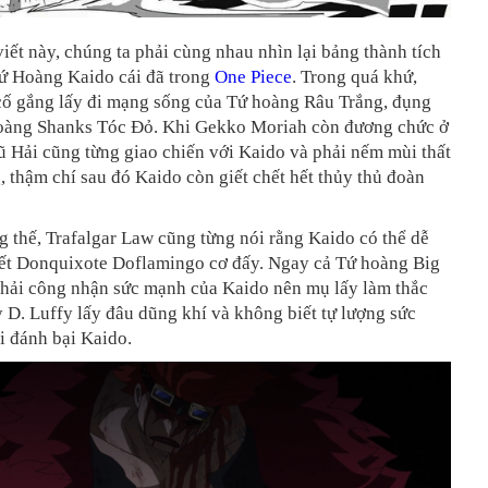
iết này, chúng ta phải cùng nhau nhìn lại bảng thành tích
Tứ Hoàng Kaido cái đã trong
One Piece
. Trong quá khứ,
cố gắng lấy đi mạng sống của Tứ hoàng Râu Trắng, đụng
oàng Shanks Tóc Đỏ. Khi Gekko Moriah còn đương chức ở
Vũ Hải cũng từng giao chiến với Kaido và phải nếm mùi thất
, thậm chí sau đó Kaido còn giết chết hết thủy thủ đoàn
 thế, Trafalgar Law cũng từng nói rằng Kaido có thể dễ
hết Donquixote Doflamingo cơ đấy. Ngay cả Tứ hoàng Big
ải công nhận sức mạnh của Kaido nên mụ lấy làm thắc
D. Luffy lấy đâu dũng khí và không biết tự lượng sức
i đánh bại Kaido.