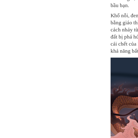
bầu bạn.
Khổ nỗi, đem
bằng giáo th
cách nhảy từ
đất bị phá h
cái chết của
khả năng bất