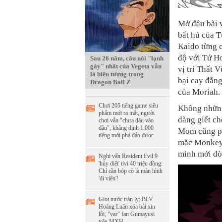
Mở đầu bài v
bất hủ của 
Kaido từng 
độ với Tứ H
Sau 26 năm, câu nói "lạnh
gáy" nhất của Vegeta vẫn
vị trí Thất 
là biểu tượng trong
bại cay đắng
Dragon Ball Z
của Moriah.
Chơi 205 tiếng game siêu
Không những
phẩm mới ra mắt, người
dàng giết c
chơi vẫn "chưa đâu vào
đâu", khẳng định 1.000
Mom cũng ph
tiếng mới phá đảo được
mắc Monkey 
mình mới đò
Nghi vấn Resident Evil 9
'hủy diệt' tivi 40 triệu đồng:
Chỉ cần bóp cò là màn hình
'đi viện'!
Giọt nước tràn ly: BLV
Hoàng Luân xóa bài xin
lỗi, "var" fan Gumayusi
trên MXH