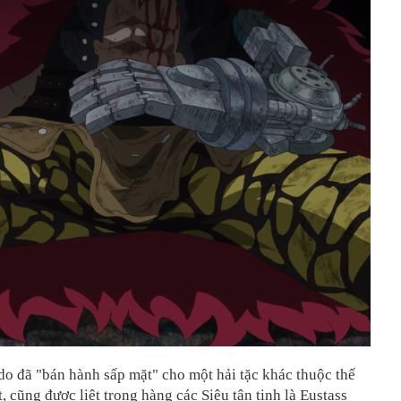
do đã "bán hành sấp mặt" cho một hải tặc khác thuộc thế
t, cũng được liệt trong hàng các Siêu tân tinh là Eustass