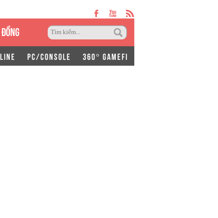
 ĐỒNG
LINE
PC/CONSOLE
360° GAMEFI