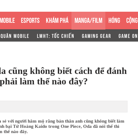
MOBILE
ESPORTS
KHÁM PHÁ
MANGA/FILM
HÓNG
CỘNG
 QUÂN MOBILE
LMHT: TỐC CHIẾN
GAMING GEAR
GAME ON
a cũng không biết cách để đánh
 phải làm thế nào đây?
a sẻ với người hâm mộ rằng bản thân anh cũng không biết làm
nh bại Tứ Hoàng Kaido trong One Piece, Oda đã nói thế thì
m thế nào đây.