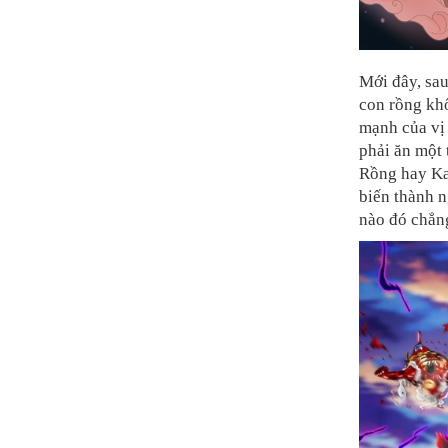
Mới đây, sa
con rồng khổ
mạnh của vị
phải ăn một 
Rồng hay Kai
biến thành n
nào đó chẳn