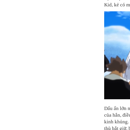
Kid, kẻ có m
Dấu ấn lớn n
của hắn, điề
kinh khủng. 
thù bắt giữ,