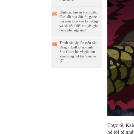
Đỉnh cao huyền học 2026:
Card đồ họa 'đột tử', game
thủ ném luôn vào lò nướng
và cái kết khiến chuyên gia
cũng phải ngả mũ!
Tranh cãi nảy lửa toàn cầu:
Dragon Ball lộ tạo hình
Son Goku lúc về già, fan
khóc ròng hét lên "quá vô
lý"
Thực tế, Kai
hệ tồi tệ nhấ