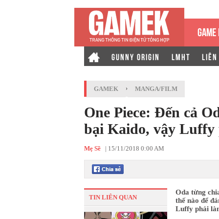
GAME 
GUNNY ORIGIN
LMHT
LIÊN
GAMEK
›
MANGA/FILM
One Piece: Đến cả Od
bại Kaido, vậy Luffy
Mẹ Sề
|
15/11/2018 0:00 AM
Oda từng chi
TIN LIÊN QUAN
thế nào để đá
Luffy phải là