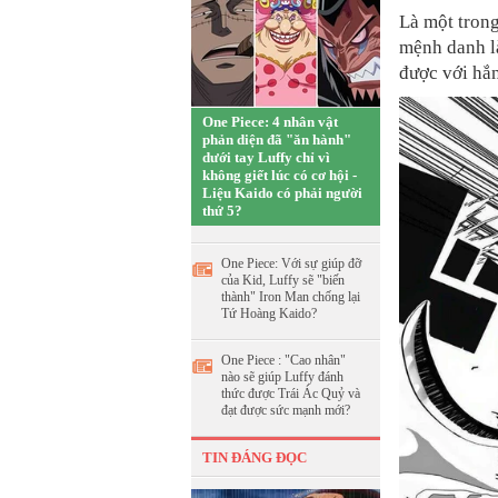
Là một tron
mệnh danh là
được với hắn
One Piece: 4 nhân vật
phản diện đã "ăn hành"
dưới tay Luffy chỉ vì
không giết lúc có cơ hội -
Liệu Kaido có phải người
thứ 5?
One Piece: Với sự giúp đỡ
của Kid, Luffy sẽ "biến
thành" Iron Man chống lại
Tứ Hoàng Kaido?
One Piece : "Cao nhân"
nào sẽ giúp Luffy đánh
thức được Trái Ác Quỷ và
đạt được sức mạnh mới?
TIN ĐÁNG ĐỌC