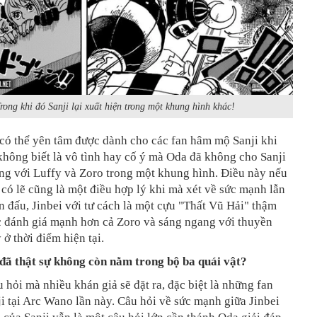
rong khi đó Sanji lại xuất hiện trong một khung hình khác!
có thể yên tâm được dành cho các fan hâm mộ Sanji khi
không biết là vô tình hay cố ý mà Oda đã không cho Sanji
ng với Luffy và Zoro trong một khung hình. Điều này nếu
hì có lẽ cũng là một điều hợp lý khi mà xét về sức mạnh lẫn
n đấu, Jinbei với tư cách là một cựu "Thất Vũ Hải" thậm
c đánh giá mạnh hơn cả Zoro và sáng ngang với thuyền
 ở thời điểm hiện tại.
 đã thật sự không còn nằm trong bộ ba quái vật?
u hỏi mà nhiều khán giả sẽ đặt ra, đặc biệt là những fan
 tại Arc Wano lần này. Câu hỏi về sức mạnh giữa Jinbei