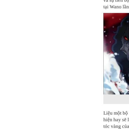
và sự tiến b
tại Wano lần
Liệu một bộ 
hiện hay sẽ 
tóc vàng của