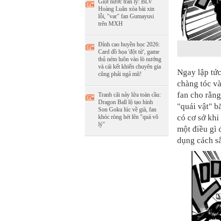
Giọt nước tràn ly: BLV
Hoàng Luân xóa bài xin
lỗi, "var" fan Gumayusi
trên MXH
Đỉnh cao huyền học 2026:
Card đồ họa 'đột tử', game
thủ ném luôn vào lò nướng
và cái kết khiến chuyên gia
Ngay lập tức
cũng phải ngả mũ!
chàng tóc và
fan cho rằng
Tranh cãi nảy lửa toàn cầu:
Dragon Ball lộ tạo hình
"quái vật" b
Son Goku lúc về già, fan
có cơ sở khi
khóc ròng hét lên "quá vô
lý"
một điều gì 
dụng cách sắ