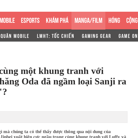
MOBILE
ESPORTS
KHÁM PHÁ
MANGA/FILM
HÓNG
CỘNG
 QUÂN MOBILE
LMHT: TỐC CHIẾN
GAMING GEAR
GAME ON
 cùng một khung tranh với
chăng Oda đã ngầm loại Sanji ra
"?
ì mà chúng ta có thể thấy được thông qua nội dung của
Jinbei xuất hiện cực ngầu trong cùng khung tranh với Luffy và