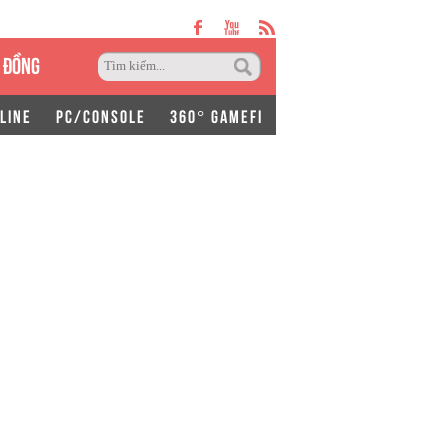
 ĐỒNG
LINE
PC/CONSOLE
360° GAMEFI