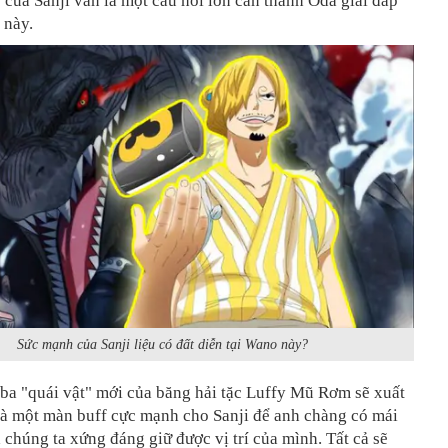
ộ của Sanji vẫn là một câu hỏi lớn cần thánh Oda giải đáp
 này.
Sức mạnh của Sanji liệu có đất diễn tại Wano này?
ba "quái vật" mới của băng hải tặc Luffy Mũ Rơm sẽ xuất
là một màn buff cực mạnh cho Sanji để anh chàng có mái
 chúng ta xứng đáng giữ được vị trí của mình. Tất cả sẽ