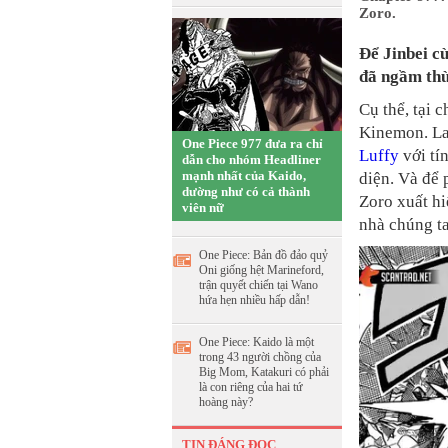
Zoro.
Để Jinbei c
đã ngầm thừ
Cụ thể, tại 
Kinemon. Law
One Piece 977 đưa ra chỉ
Luffy
với tí
dẫn cho nhóm Headliner
mạnh nhất của Kaido,
diện. Và để 
dường như có cả thành
Zoro xuất hi
viên nữ
nhà chúng ta
One Piece: Bản đồ đảo quỷ
Oni giống hệt Marineford,
trận quyết chiến tại Wano
hứa hẹn nhiều hấp dẫn!
One Piece: Kaido là một
trong 43 người chồng của
Big Mom, Katakuri có phải
là con riêng của hai tứ
hoàng này?
TIN ĐÁNG ĐỌC