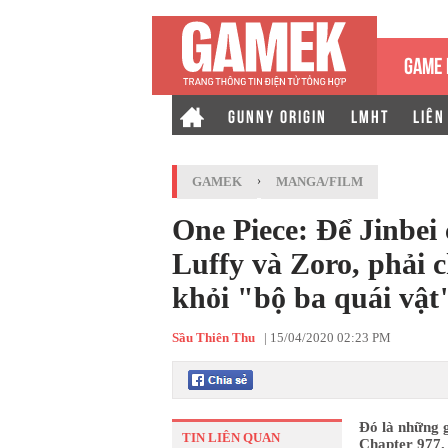
GAME 
GUNNY ORIGIN
LMHT
LIÊN
GAMEK
›
MANGA/FILM
One Piece: Để Jinbei
Luffy và Zoro, phải 
khỏi "bộ ba quái vật
Sầu Thiên Thu
|
15/04/2020 02:23 PM
Đó là những g
TIN LIÊN QUAN
Chapter 977. 