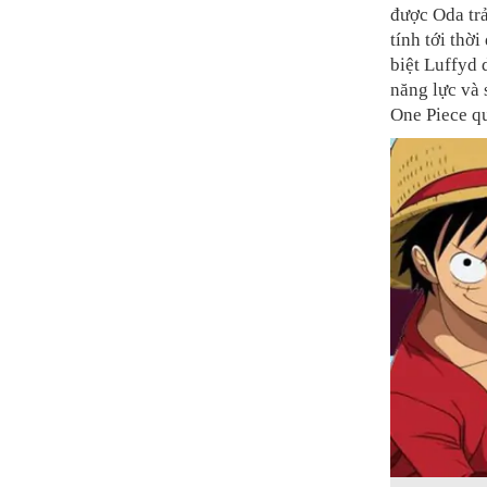
được Oda trả
tính tới thờ
biệt Luffyd d
năng lực và 
One Piece q