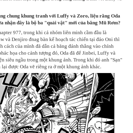
ùng chung khung tranh với Luffy và Zoro, liệu rằng Oda
a nhận đây là bộ ba "quái vật" mới của băng Mũ Rơm?
chapter 977, trong khi cả nhóm liên minh cầm đầu là
 và Denjiro đnag bàn kế hoạch tác chiến tại đảo Oni thì
nh cách của mình đã dẫn cả băng đánh thẳng vào chính
phác họa cho cảnh tượng đó, Oda đã để Jinbei, Luffy và
ện siêu ngầu trong một khung ảnh. Trong khi đó anh "Sạn"
 lại được Oda vẽ riêng ra ở một khung ảnh khác.