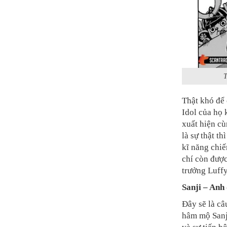
T
Thật khó để 
Idol của họ 
xuất hiện cù
là sự thật t
kĩ năng chiế
chí còn đượ
trưởng Luffy
Sanji – Anh
Đây sẽ là câ
hâm mộ Sanji