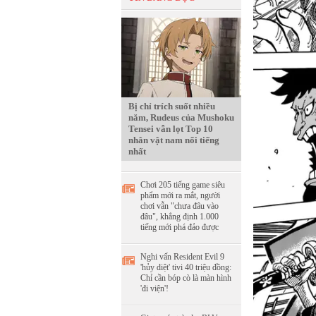
Bị chỉ trích suốt nhiều
năm, Rudeus của Mushoku
Tensei vẫn lọt Top 10
nhân vật nam nổi tiếng
nhất
Chơi 205 tiếng game siêu
phẩm mới ra mắt, người
chơi vẫn "chưa đâu vào
đâu", khẳng định 1.000
tiếng mới phá đảo được
Nghi vấn Resident Evil 9
'hủy diệt' tivi 40 triệu đồng:
Chỉ cần bóp cò là màn hình
'đi viện'!