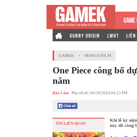
GAME 
GUNNY ORIGIN
LMHT
LIÊN
GAMEK
›
MANGA/FILM
One Piece công bố dự
năm
Bảo Lâm
Phụ nữ số |
04/10/2024 04:23 PM
Khi lễ kỷ ni
TIN LIÊN QUAN
này đã công 