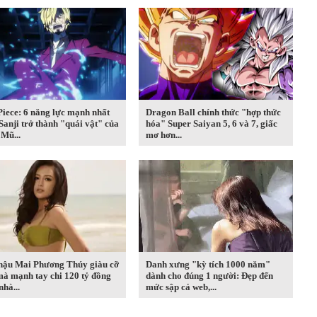
iece: 6 năng lực mạnh nhất
Dragon Ball chính thức "hợp thức
Sanji trở thành "quái vật" của
hóa" Super Saiyan 5, 6 và 7, giấc
Mũ...
mơ hơn...
hậu Mai Phương Thúy giàu cỡ
Danh xưng "kỳ tích 1000 năm"
mà mạnh tay chi 120 tỷ đồng
dành cho đúng 1 người: Đẹp đến
hà...
mức sập cả web,...