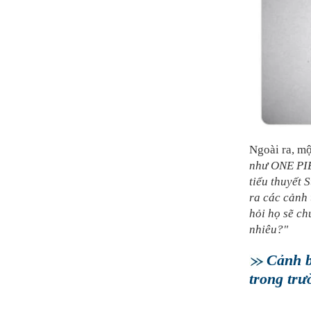
Ngoài ra, mộ
như ONE PIE
tiểu thuyết 
ra các cảnh 
hỏi họ sẽ ch
nhiêu?"
Cảnh b
trong trư