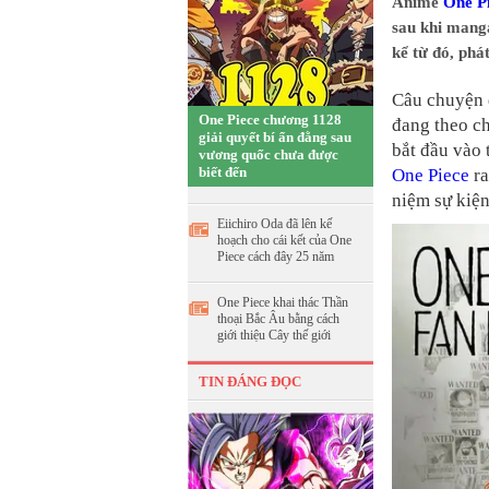
Anime
One P
sau khi manga
kể từ đó, phá
Câu chuyện 
One Piece chương 1128
đang theo ch
giải quyết bí ẩn đằng sau
bắt đầu vào
vương quốc chưa được
biết đến
One Piece
ra
niệm sự kiện
Eiichiro Oda đã lên kế
hoạch cho cái kết của One
Piece cách đây 25 năm
One Piece khai thác Thần
thoại Bắc Âu bằng cách
giới thiệu Cây thế giới
TIN ĐÁNG ĐỌC