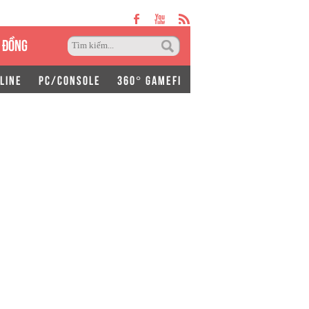
 ĐỒNG
LINE
PC/CONSOLE
360° GAMEFI