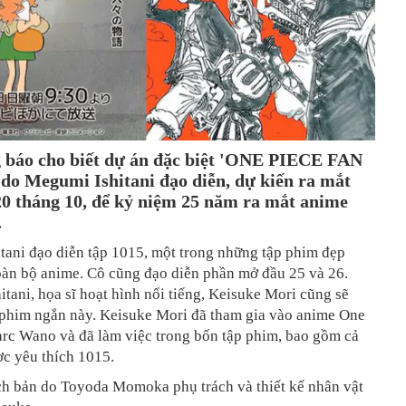
 báo cho biết dự án đặc biệt 'ONE PIECE FAN
o Megumi Ishitani đạo diễn, dự kiến ra mắt
20 tháng 10, để kỷ niệm 25 năm ra mắt anime
.
tani đạo diễn tập 1015, một trong những tập phim đẹp
oàn bộ anime. Cô cũng đạo diễn phần mở đầu 25 và 26.
itani, họa sĩ hoạt hình nổi tiếng, Keisuke Mori cũng sẽ
 phim ngắn này. Keisuke Mori đã tham gia vào anime One
arc Wano và đã làm việc trong bốn tập phim, bao gồm cả
c yêu thích 1015.
ịch bản do Toyoda Momoka phụ trách và thiết kế nhân vật