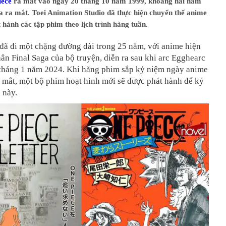
iece
ra mắt vào ngày 20 tháng 10 năm 1999, khoảng hai năm
 ra mắt. Toei Animation Studio đã thực hiện chuyển thể anime
t hành các tập phim theo lịch trình hàng tuần.
đã đi một chặng đường dài trong 25 năm, với anime hiện
ân Final Saga của bộ truyện, diễn ra sau khi arc Egghearc
 tháng 1 năm 2024. Khi hãng phim sắp kỷ niệm ngày anime
 mắt, một bộ phim hoạt hình mới sẽ được phát hành để kỷ
 này.