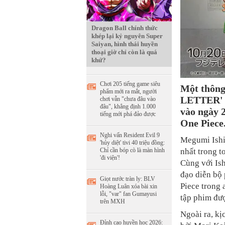
Dragon Ball chính thức
khép lại kỷ nguyên Super
Saiyan, hình thái huyền
thoại giờ chỉ còn là quá
khứ?
Chơi 205 tiếng game siêu
Một thông
phẩm mới ra mắt, người
LETTER' d
chơi vẫn "chưa đâu vào
đâu", khẳng định 1.000
vào ngày 
tiếng mới phá đảo được
One Piece
Nghi vấn Resident Evil 9
Megumi Ishi
'hủy diệt' tivi 40 triệu đồng:
nhất trong t
Chỉ cần bóp cò là màn hình
'đi viện'!
Cùng với Ish
đạo diễn bộ
Giọt nước tràn ly: BLV
Piece trong 
Hoàng Luân xóa bài xin
lỗi, "var" fan Gumayusi
tập phim đượ
trên MXH
Ngoài ra, k
Đỉnh cao huyền học 2026: