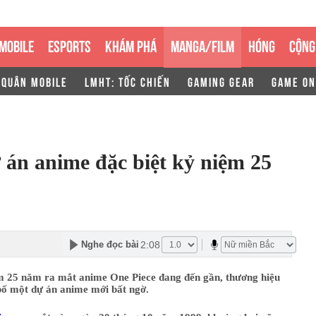
MOBILE
ESPORTS
KHÁM PHÁ
MANGA/FILM
HÓNG
CỘNG
 QUÂN MOBILE
LMHT: TỐC CHIẾN
GAMING GEAR
GAME ON
 án anime đặc biệt kỷ niệm 25
2:08
Nghe đọc bài
ệm 25 năm ra mắt anime One Piece đang đến gần, thương hiệu
bố một dự án anime mới bất ngờ.