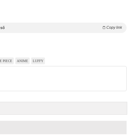
Copy link
 số
E PIECE
ANIME
LUFFY