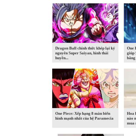
Dragon Ball chính thức khép lại kỷ
One P
nguyên Super Saiyan, hình thái
giúp 
huyền...
băng 
One Piece: Xếp hạng 8 màn biến
Hoa 
hình mạnh nhất của hệ Paramecia
nào 
mua n