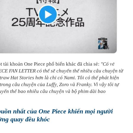
t tài khoản One Piece phổ biến khác đã chia sẻ:
"Có vẻ
CE FAN LETTER có thể sẽ chuyển thể nhiều câu chuyện từ
Straw Hat Stories hơn là chỉ có Nami. Tôi có thể phát hiện
trong câu chuyện của Luffy, Zoro và Franky. Vì vậy tôi tự
uyển thể bao nhiêu câu chuyện và bộ phim dài bao
uồn nhất của One Piece khiến mọi người
ờng quay đều khóc