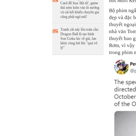
bởi Mori Ke
Card đồ họa 'đột tử', game
thủ ném luôn vào lò nướng
Bộ phim ngắn
và cái kết khiến chuyên gia
cũng phải ngả mũ!
đẹp và đặc b
thuyết ngoạ
Tranh cãi nảy lửa toàn cầu:
nhà văn Tomo
Dragon Ball lộ tạo hình
thuyết bao 
Son Goku lúc về già, fan
khóc ròng hét lên "quá vô
Rơm, vì vậy
lý"
trong phim 