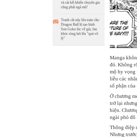
và cái kết khiến chuyên gia
cũng phải ngả mũ!
Tranh cãi nảy lửa toàn cầu:
Dragon Ball lộ tạo hình
Son Goku lúc về già, fan
khóc ròng hét lên "quá vô
lý"
Manga không 
đó. Không r
mộ hy vọng 
liễu các nhâ
số phận của
Ở chương mới
trở lại nhưn
hiện. Chươn
ngài phó đô 
Thông điệp 
Nhưng trước 