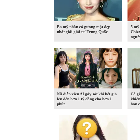
Ba mỹ nhân có gương mặt đẹp
5 mỹ
nhất giới giải trí Trung Quốc
Cbiz:
người
Nữ diễn viên AI gây sốt khi hét giá
Cô gi
lên đến hơn 1 tỷ đồng cho hơn 1
khiến
phút...
hơn c