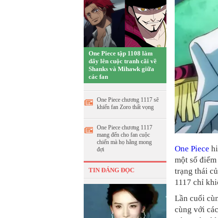
One Piece tập 1108 làm
dấy lên cuộc tranh cãi về
Shanks và Mihawk giữa
các fan
One Piece chương 1117 sẽ
khiến fan Zoro thất vọng
One Piece chương 1117
mang đến cho fan cuộc
chiến mà họ hằng mong
One Piece
hi
đợi
một số điểm 
trạng thái c
TIN ĐÁNG ĐỌC
1117 chỉ khi
Lần cuối cù
cùng với cá