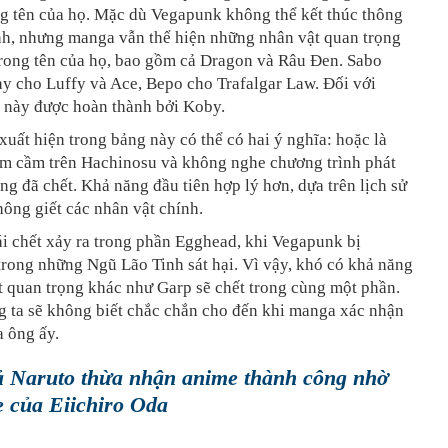
ng tên của họ. Mặc dù Vegapunk không thể kết thúc thông
nh, nhưng manga vẫn thể hiện những nhân vật quan trọng
trong tên của họ, bao gồm cả Dragon và Râu Đen. Sabo
ay cho Luffy và Ace, Bepo cho Trafalgar Law. Đối với
ò này được hoàn thành bởi Koby.
uất hiện trong bảng này có thể có hai ý nghĩa: hoặc là
iam cầm trên Hachinosu và không nghe chương trình phát
ng đã chết. Khả năng đầu tiên hợp lý hơn, dựa trên lịch sử
ông giết các nhân vật chính.
i chết xảy ra trong phần Egghead, khi Vegapunk bị
trong những Ngũ Lão Tinh sát hại. Vì vậy, khó có khả năng
 quan trọng khác như Garp sẽ chết trong cùng một phần.
 ta sẽ không biết chắc chắn cho đến khi manga xác nhận
a ông ấy.
ả Naruto thừa nhận anime thành công nhờ
 của Eiichiro Oda