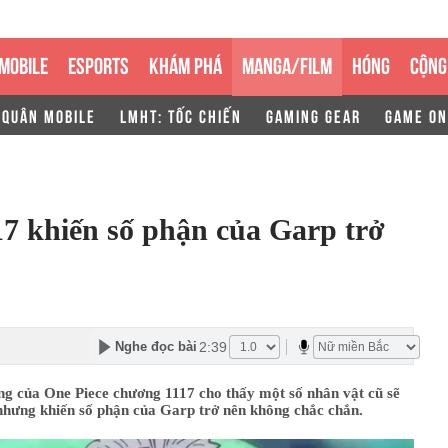
MOBILE
ESPORTS
KHÁM PHÁ
MANGA/FILM
HÓNG
CỘNG
 QUÂN MOBILE
LMHT: TỐC CHIẾN
GAMING GEAR
GAME ON
7 khiến số phận của Garp trở
2:39
Nghe đọc bài
ung của One Piece chương 1117 cho thấy một số nhân vật cũ sẽ
 nhưng khiến số phận của Garp trở nên không chắc chắn.