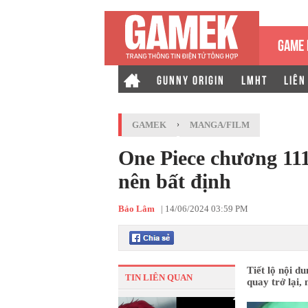
GAME 
GUNNY ORIGIN
LMHT
LIÊN
GAMEK
›
MANGA/FILM
One Piece chương 111
nên bất định
Bảo Lâm
|
14/06/2024 03:59 PM
Tiết lộ nội d
TIN LIÊN QUAN
quay trở lại,