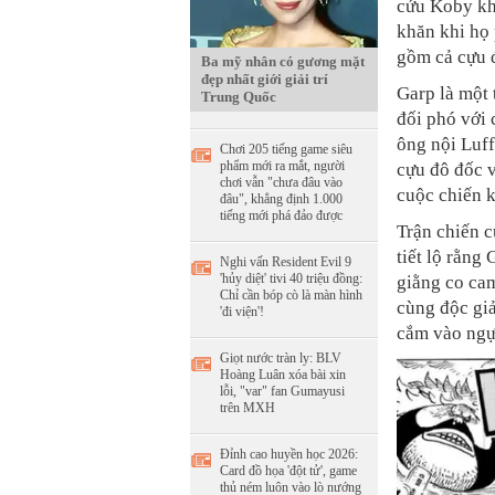
cứu Koby kh
khăn khi họ 
gồm cả cựu đ
Ba mỹ nhân có gương mặt
đẹp nhất giới giải trí
Garp là một
Trung Quốc
đối phó với 
ông nội Luff
Chơi 205 tiếng game siêu
phẩm mới ra mắt, người
cựu đô đốc v
chơi vẫn "chưa đâu vào
cuộc chiến k
đâu", khẳng định 1.000
tiếng mới phá đảo được
Trận chiến c
tiết lộ rằng
Nghi vấn Resident Evil 9
'hủy diệt' tivi 40 triệu đồng:
giằng co cam
Chỉ cần bóp cò là màn hình
cùng độc giả
'đi viện'!
cắm vào ngự
Giọt nước tràn ly: BLV
Hoàng Luân xóa bài xin
lỗi, "var" fan Gumayusi
trên MXH
Đỉnh cao huyền học 2026:
Card đồ họa 'đột tử', game
thủ ném luôn vào lò nướng