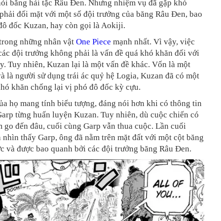
ỏi băng hải tặc Râu Đen. Nhưng nhiệm vụ đã gặp khó
phải đối mặt với một số đội trưởng của băng Râu Đen, bao
ô đốc Kuzan, hay còn gọi là Aokiji.
 trong những nhân vật
One Piece
mạnh nhất. Vì vậy, việc
các đội trưởng không phải là vấn đề quá khó khăn đối với
y. Tuy nhiên, Kuzan lại là một vấn đề khác. Vốn là một
à là người sử dụng trái ác quỷ hệ Logia, Kuzan đã có một
hó khăn chống lại vị phó đô đốc kỳ cựu.
ủa họ mang tính biểu tượng, đáng nói hơn khi có thông tin
 Garp từng huấn luyện Kuzan. Tuy nhiên, dù cuộc chiến có
 go đến đâu, cuối cùng Garp vẫn thua cuộc. Lần cuối
 nhìn thấy Garp, ông đã nằm trên mặt đất với một cột băng
c và được bao quanh bởi các đội trưởng băng Râu Đen.