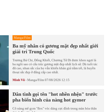
Manga/Film
Ba mỹ nhân có gương mặt đẹp nhất giới
giải trí Trung Quốc
Trương Bá Chi, Đổng Khiết, Chương Tử Di được khen ngợi là
ba ngôi sao có cấu trúc gương mặt đẹp nhất lịch sử. Dù tuổi tác
đã cao, nhan sắc của họ vẫn khiến khán giả trầm trồ, là huyền
thoại sắc đẹp ở đẳng cấp cao nhất.
Minh Vũ
-
Manga/Film
07/08/2026 12:15
Dân tình gọi tên "hot nhền nhện" trước
pha biến hình của nàng hot gymer
Cô nàng mê gym "flex" vóc dáng cực đỉnh trong màn hóa thân