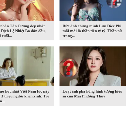
 nhân Tân Cương đẹp nhất
Bức ảnh chứng minh Lưu Diệc Phi
 Địch Lệ Nhiệt Ba dẫn đầu,
mãi mãi là thần tiên tỷ tỷ: Thần nữ
 cuối...
trong...
áo hot nhất Việt Nam lúc này
Loạt ảnh phá hỏng hình tượng kiêu
 3 triệu người khen xinh: Trẻ
sa của Mai Phương Thúy
ả...