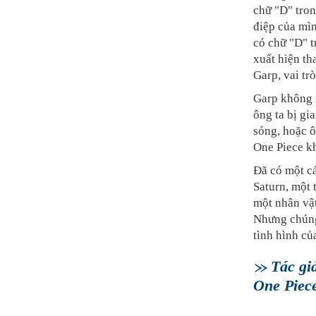
chữ "D" tro
điệp của mì
có chữ "D" 
xuất hiện th
Garp, vai tr
Garp không x
ông ta bị g
sóng, hoặc ô
One Piece kh
Đã có một cá
Saturn, một 
một nhân vật
Nhưng chúng
tình hình củ
Tác gi
One Piece