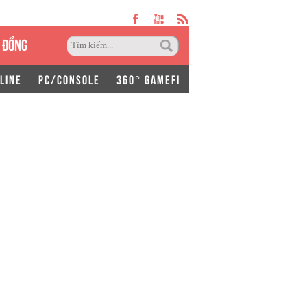
 ĐỒNG
LINE
PC/CONSOLE
360° GAMEFI