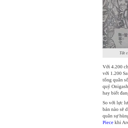
Tất c
Với 4.200 c
với 1.200 S
tổng quân số
quỷ Onigash
hay biết đan
So với lực 
bản nào sẽ d
quân sự hùn
Piece
khi Ar