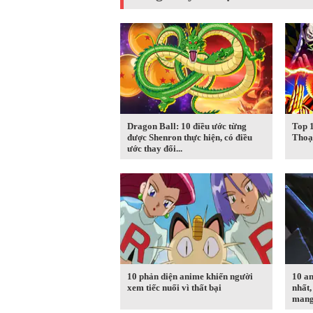
Dragon Ball: 10 điều ước từng
Top 
được Shenron thực hiện, có điều
Thoạ
ước thay đổi...
10 phản diện anime khiến người
10 an
xem tiếc nuối vì thất bại
nhất,
manga