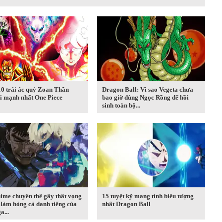
10 trái ác quỷ Zoan Thần
Dragon Ball: Vì sao Vegeta chưa
i mạnh nhất One Piece
bao giờ dùng Ngọc Rồng để hồi
sinh toàn bộ...
ime chuyển thể gây thất vọng
15 tuyệt kỹ mang tính biểu tượng
 làm hỏng cả danh tiếng của
nhất Dragon Ball
...