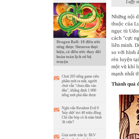
Luffy x
Những nội d
thuộc của L
ngục tù Udon
cách "cực n
Dragon Ball: 10 điều ước
liên minh. D
từng được Shenron thực
hiện, có điều ước thay đổi
so với hình 
hoàn toàn lịch sử bộ
rèn luyện tạ
truyện
một vũ khí l
mạnh nhất th
Chơi 205 tiếng game siêu
phẩm mới ra mắt, người
Thành quả đ
chơi vẫn "chưa đâu vào
đâu", khẳng định 1.000
tiếng mới phá đảo được
Nghi vấn Resident Evil 9
'hủy diệt' tivi 40 triệu đồng:
Chỉ cần bóp cò là màn hình
'đi viện'!
Giọt nước tràn ly: BLV