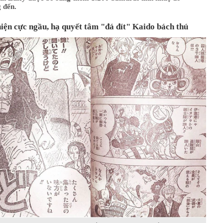
 đến.
hiện cực ngầu, hạ quyết tâm "đá đít" Kaido bách thú