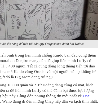
ả đã sẵn sàng để tiến tới đảo quỷ Onigashima đánh bại Kaido!
hiến binh trong liên minh chống Kaido ban đầu cộng thêm
amurai do Denjiro mang đến đã giúp liên minh Luffy có
 là 5.400 người. Tất cả cùng đồng lòng thẳng tiến tới đảo
ima nơi Kaido cùng Orochi và một người mà họ không hề
g ở đó là Big Mom đang trú ngụ.
lương 10.000 quân và 2 Tứ Hoàng đang cùng có mặt, kịch
iễn ra để liên minh Luffy có thể đánh bại được lực lượng
g hậu này. Cùng đón những thông tin mới nhất về
One
c Wano đang đi đến những Chap hấp dẫn và kịch tính nhất.