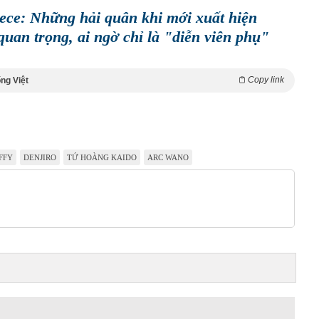
ece: Những hải quân khi mới xuất hiện
quan trọng, ai ngờ chỉ là "diễn viên phụ"
Copy link
ng Việt
FFY
DENJIRO
TỨ HOÀNG KAIDO
ARC WANO