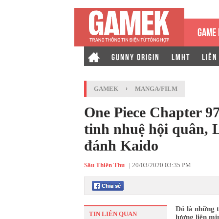
GAME 
GUNNY ORIGIN
LMHT
LIÊN
GAMEK
›
MANGA/FILM
One Piece Chapter 9
tinh nhuệ hội quân, 
đánh Kaido
Sầu Thiên Thu
|
20/03/2020 03:35 PM
Đó là những t
TIN LIÊN QUAN
lượng liên m