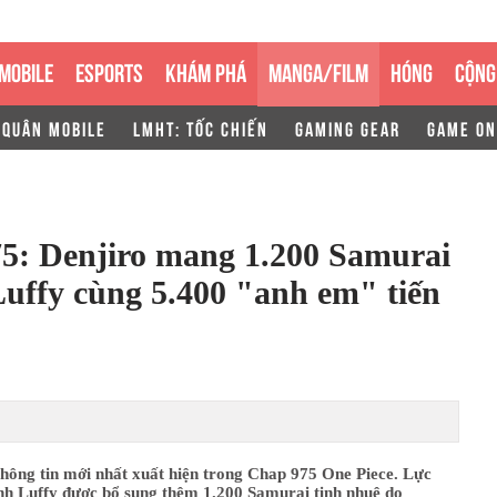
MOBILE
ESPORTS
KHÁM PHÁ
MANGA/FILM
HÓNG
CỘNG
 QUÂN MOBILE
LMHT: TỐC CHIẾN
GAMING GEAR
GAME ON
75: Denjiro mang 1.200 Samurai
Luffy cùng 5.400 "anh em" tiến
hông tin mới nhất xuất hiện trong Chap 975 One Piece. Lực
inh Luffy được bổ sung thêm 1.200 Samurai tinh nhuệ do