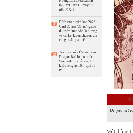
Hoàng Luân xóa bài xin
lỗi, "var" fan Gumayusi
trên MXH
Đỉnh cao huyền học 2026:
Card đồ họa 'đột tử', game
thủ ném luôn vào lò nướng
và cái kết khiến chuyên gia
cũng phải ngả mũ!
Tranh cãi nảy lửa toàn cầu:
Dragon Ball lộ tạo hình
Son Goku lúc về già, fan
khóc ròng hét lên "quá vô
lý"
Denjiro tiết 
Một thông ti