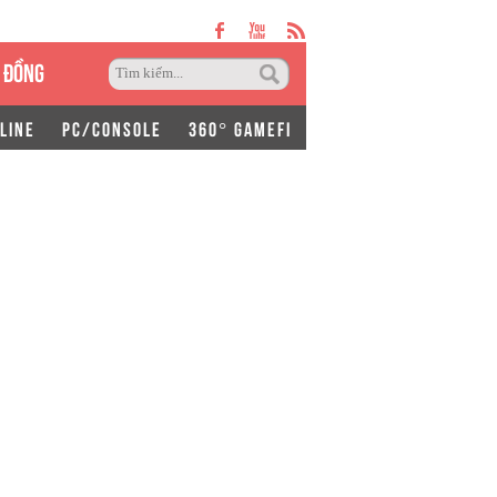
 ĐỒNG
LINE
PC/CONSOLE
360° GAMEFI