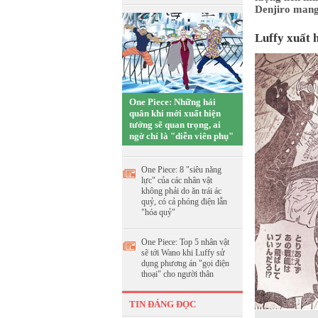
Denjiro mang
Luffy xuất 
One Piece: Những hải
quân khi mới xuất hiện
tưởng sẽ quan trọng, ai
ngờ chỉ là "diễn viên phụ"
One Piece: 8 "siêu năng
lực" của các nhân vật
không phải do ăn trái ác
quỷ, có cả phóng điện lẫn
"hóa quỷ"
One Piece: Top 5 nhân vật
sẽ tới Wano khi Luffy sử
dụng phương án "gọi điện
thoại" cho người thân
TIN ĐÁNG ĐỌC