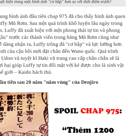
uất hiện trong một hình ảnh "cơ bắp" hơn so với thời điểm trước!
ung hình ảnh đầu tiên chap 975 đã cho thấy hình ảnh quen
uffy Mũ Rơm. Sau một quá trình khổ luyện lâu ngày trong
, Luffy đã xuất hiện với một phong thái tự tin và phong
gầu" trước các thành viên trong băng Mũ Rơm cũng như
ễ dàng nhận ra, Luffy trông đã "cơ bắp" và lực lưỡng hơn
ảnh của cậu hồi mới đặt chân đến Wano quốc. Quá trình
i Udon và tuyệt kĩ Haki vũ trang cao cấp chắn chắn sẽ là
ợi hại giúp Luffy tự tin đối mặt với kẻ được cho là sinh vật
ế giới – Kaido bách thú.
ầu tiên sau 20 năm "nằm vùng" của Denjiro