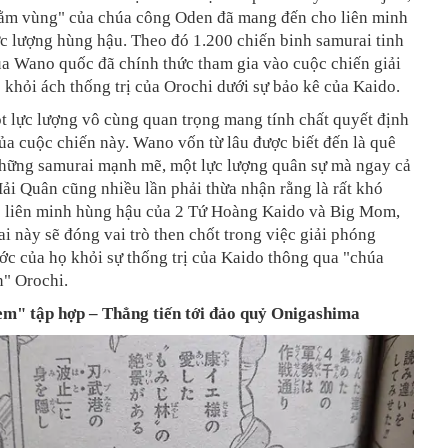
nằm vùng" của chúa công Oden đã mang đến cho liên minh
c lượng hùng hậu. Theo đó 1.200 chiến binh samurai tinh
ủa Wano quốc đã chính thức tham gia vào cuộc chiến giải
hỏi ách thống trị của Orochi dưới sự bảo kê của Kaido.
t lực lượng vô cùng quan trọng mang tính chất quyết định
của cuộc chiến này. Wano vốn từ lâu được biết đến là quê
hững samurai mạnh mẽ, một lực lượng quân sự mà ngay cả
ải Quân cũng nhiều lần phải thừa nhận rằng là rất khó
c liên minh hùng hậu của 2 Tứ Hoàng Kaido và Big Mom,
i này sẽ đóng vai trò then chốt trong việc giải phóng
ớc của họ khỏi sự thống trị của Kaido thông qua "chúa
n" Orochi.
em" tập hợp – Thẳng tiến tới đảo quỷ Onigashima