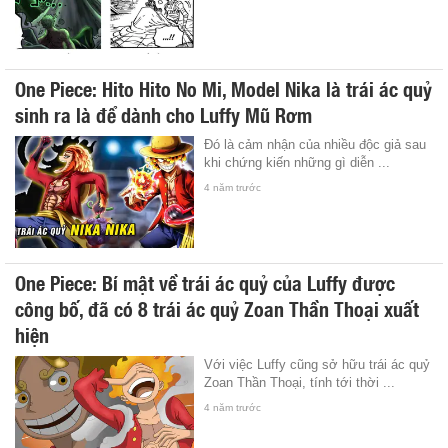
One Piece: Hito Hito No Mi, Model Nika là trái ác quỷ
sinh ra là để dành cho Luffy Mũ Rơm
Đó là cảm nhận của nhiều độc giả sau
khi chứng kiến những gì diễn ...
4 năm trước
One Piece: Bí mật về trái ác quỷ của Luffy được
công bố, đã có 8 trái ác quỷ Zoan Thần Thoại xuất
hiện
Với việc Luffy cũng sở hữu trái ác quỷ
Zoan Thần Thoại, tính tới thời ...
4 năm trước