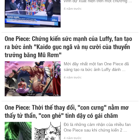
vinh dự xuất hiện trên một chương ...
4 năm trước
One Piece: Chứng kiến sức mạnh của Luffy, fan tạo
ra bức ảnh "Kaido gục ngã và nụ cười của thuyền
trưởng băng Mũ Rơm"
Mới đây nhất một fan One Piece đã
sáng tạo ra bức ảnh Luffy đánh ...
4 năm trước
One Piece: Thời thế thay đổi, "con cưng" nằm mơ
thấy tử thần, "con ghẻ" tỉnh dậy có gái chăm
Đó là những cảm nhận của nhiều fan
One Piece sau khi chứng kiến 2 ...
4 năm trước