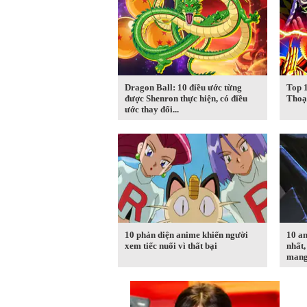
Dragon Ball: 10 điều ước từng
Top 
được Shenron thực hiện, có điều
Thoạ
ước thay đổi...
10 phản diện anime khiến người
10 an
xem tiếc nuối vì thất bại
nhất,
manga