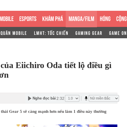
MOBILE
ESPORTS
KHÁM PHÁ
MANGA/FILM
HÓNG
CỘNG
 QUÂN MOBILE
LMHT: TỐC CHIẾN
GAMING GEAR
GAME ON
ủa Eiichiro Oda tiết lộ điều gì
hơn
2:32
Nghe đọc bài
 thái Gear 5 sẽ càng mạnh hơn nếu làm 1 điều này thường