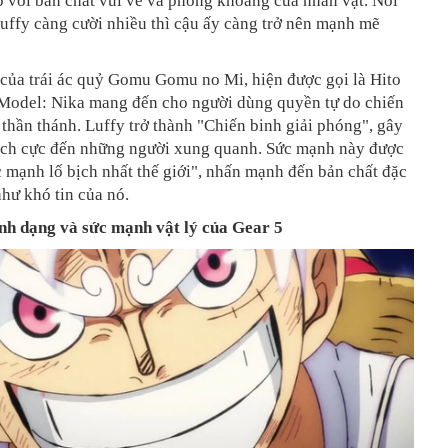
 với bản chất vui vẻ và phóng khoáng của nhân vật. Nói
uffy càng cười nhiều thì cậu ấy càng trở nên mạnh mẽ
 của trái ác quỷ Gomu Gomu no Mi, hiện được gọi là Hito
 Model: Nika mang đến cho người dùng quyền tự do chiến
thần thánh. Luffy trở thành "Chiến binh giải phóng", gây
ích cực đến những người xung quanh. Sức mạnh này được
c mạnh lố bịch nhất thế giới", nhấn mạnh đến bản chất đặc
như khó tin của nó.
nh dạng và sức mạnh vật lý của Gear 5