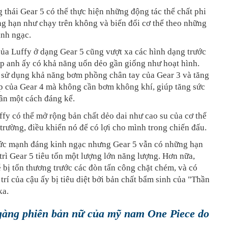
g thái Gear 5 có thể thực hiện những động tác thể chất phi
g hạn như chạy trên không và biến đổi cơ thể theo những
inh ngạc.
ủa Luffy ở dạng Gear 5 cũng vượt xa các hình dạng trước
p anh ấy có khả năng uốn dẻo gần giống như hoạt hình.
ể sử dụng khả năng bơm phồng chân tay của Gear 3 và tăng
p của Gear 4 mà không cần bơm không khí, giúp tăng sức
ân một cách đáng kể.
ffy có thể mở rộng bản chất dẻo dai như cao su của cơ thể
trường, điều khiển nó để có lợi cho mình trong chiến đấu.
ức mạnh đáng kinh ngạc nhưng Gear 5 vẫn có những hạn
trì Gear 5 tiêu tốn một lượng lớn năng lượng. Hơn nữa,
 bị tổn thương trước các đòn tấn công chặt chém, và có
trí của cậu ấy bị tiêu diệt bởi bản chất bẩm sinh của "Thần
ka.
àng phiên bản nữ của mỹ nam One Piece do