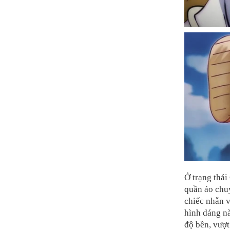
Ở trạng thái
quần áo chu
chiếc nhẫn 
hình dáng nà
độ bền, vượt