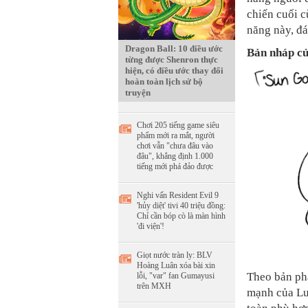
chiến cuối c
năng này, đ
Dragon Ball: 10 điều ước
Bản nháp củ
từng được Shenron thực
hiện, có điều ước thay đổi
hoàn toàn lịch sử bộ
truyện
Chơi 205 tiếng game siêu
phẩm mới ra mắt, người
chơi vẫn "chưa đâu vào
đâu", khẳng định 1.000
tiếng mới phá đảo được
Nghi vấn Resident Evil 9
'hủy diệt' tivi 40 triệu đồng:
Chỉ cần bóp cò là màn hình
'đi viện'!
Giọt nước tràn ly: BLV
Hoàng Luân xóa bài xin
Theo bản phá
lỗi, "var" fan Gumayusi
trên MXH
mạnh của Luf