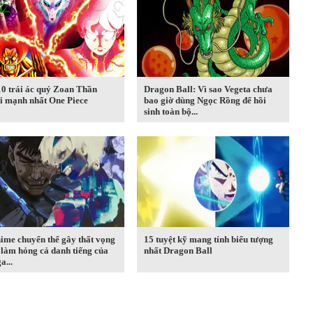
10 trái ác quỷ Zoan Thần
Dragon Ball: Vì sao Vegeta chưa
i mạnh nhất One Piece
bao giờ dùng Ngọc Rồng để hồi
sinh toàn bộ...
ime chuyển thể gây thất vọng
15 tuyệt kỹ mang tính biểu tượng
 làm hỏng cả danh tiếng của
nhất Dragon Ball
...