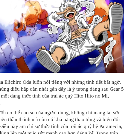
a Eiichiro Oda luôn nổi tiếng với những tình tiết bất ngờ.
ững điều hấp dẫn nhất gần đây là ý tưởng đằng sau Gear 5
, một dạng thức tỉnh của trái ác quỷ Hito Hito no Mi,
.
đổi cơ thể cao su của người dùng, không chỉ mang lại sức
bền thần thánh mà còn có khả năng thao túng và biến đổi
Điều này ám chỉ sự thức tỉnh của trái ác quỷ hệ Paramecia,
dùng lên một mức sức mạnh cao hơn đáng kể. Trong trận