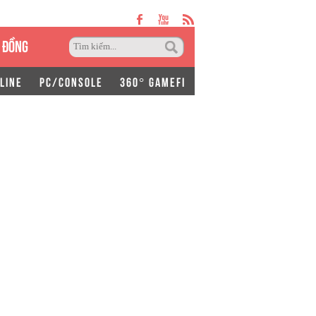
 ĐỒNG
LINE
PC/CONSOLE
360° GAMEFI