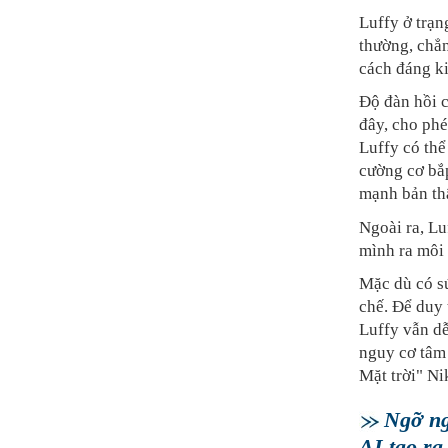
Luffy ở trạn
thường, chẳn
cách đáng k
Độ đàn hồi c
đây, cho phé
Luffy có th
cường cơ bắ
mạnh bản th
Ngoài ra, Lu
mình ra môi 
Mặc dù có s
chế. Để duy 
Luffy vẫn dễ
nguy cơ tâm 
Mặt trời" Ni
Ngỡ ng
AI tạo ra