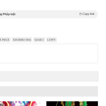
Copy link
g Pháp luật
E PIECE
EIICHIRO ODA
GEAR 5
LUFFY