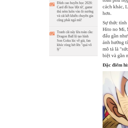
toàn phù hợp
Đỉnh cao huyền học 2026:
cách khác, L
Card đồ họa 'đột tử', game
thủ ném luôn vào lò nướng
hơn.
và cái kết khiến chuyên gia
cũng phải ngả mũ!
Sự thức tỉnh
Hito no Mi,
Tranh cãi nảy lửa toàn cầu:
đấu gần như 
Dragon Ball lộ tạo hình
Son Goku lúc về già, fan
ảnh hưởng t
khóc ròng hét lên "quá vô
mô tả là "sứ
lý"
biệt và gần 
Đặc điểm hì