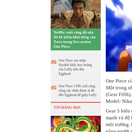
Netflix cuối cùng đã sửa
lỗi bẻ kiếm khét tiếng của
Zoro trong live-action
One Piece
One Piece xác nhận
khoảnh khắc huy hoàng
của Luffy trên đảo
Egghead
One Piece củ
One Piece 1106 cuối cùng
Một trong nh
cũng xác nhận được ai đã
(Gear Fifth)
đến Egghead để giúp Luffy
Model: Nika
TIN ĐÁNG ĐỌC
Gear 5 biến 
mạnh và độ 
môi trường. 
nâng người 