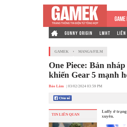
GAME 
GUNNY ORIGIN
LMHT
LIÊN
GAMEK
›
MANGA/FILM
One Piece: Bản nháp c
khiến Gear 5 mạnh 
Bảo Lâm
|
03/02/2024 03:59 PM
Luffy ở trạng
TIN LIÊN QUAN
xuyên.