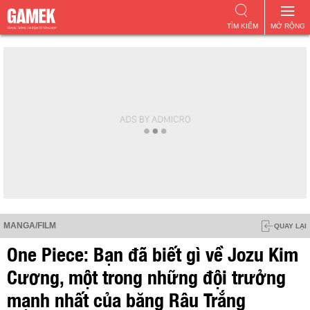
TÌM KIẾM
MỞ RỘNG
MANGA/FILM
QUAY LẠI
One Piece: Bạn đã biết gì về Jozu Kim
Cương, một trong những đội trưởng
mạnh nhất của băng Râu Trắng