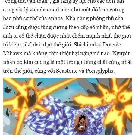
"công thủ vẹn toàn", gia tăng uy lực cho các đòn tấn
công vật lý vốn đã mạnh mẽ nhờ mật độ kim cương
bao phủ cơ thể của anh ta. Khả năng phòng thủ của
Jozu cũng được tăng cường theo cấp số nhân, nhờ thế
anh ta có thể chặn được nhát chém mạnh nhất thế giới
từ kiếm sĩ vĩ đại nhất thế giới, Shichibukai Dracule
Mihawk mà không chịu thiệt hại nặng nề nào. Nguyên
nhân do kim cương là một trong những chất cứng nhất
trên thế giới, cùng với Seastone và Poneglyphs.