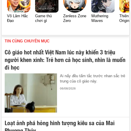
Võ Lâm Hắc
Game thủ
Zenless Zone
Wuthering
Thiên 
Đạo
chơi gì
Zero
Waves
Origin
TIN CÙNG CHUYÊN MỤC
Cô giáo hot nhất Việt Nam lúc này khiến 3 triệu
người khen xinh: Trẻ hơn cả học sinh, nhìn là muốn
đi học
Ai nấy đều tấm tắc trước nhan sắc trẻ
trung của cô giáo này.
06/08/2026
Loạt ảnh phá hỏng hình tượng kiêu sa của Mai
Phương Thúy