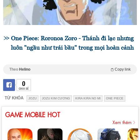
One Piece: Roronoa Zoro - Thánh đi lạc nhưng
luôn "ngầu như trái bầu" trong mọi hoàn cảnh
Theo
Helino
Copy link
0
CHIA SẺ
TỪ KHÓA
JOZU
JOZU KIM CƯƠNG
KIRA KIRA NO MI
ONE PIECE
GAME MOBILE HOT
Xem thêm